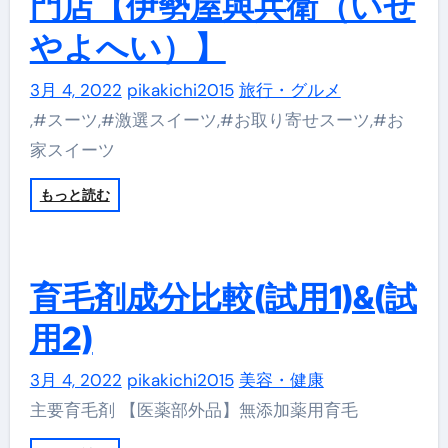
門店【伊勢屋與兵衛（いせ
やよへい）】
3月 4, 2022
pikakichi2015
旅行・グルメ
,#スーツ,#激選スイーツ,#お取り寄せスーツ,#お
家スイーツ
もっと読む
育毛剤成分比較(試用1)&(試
用2)
3月 4, 2022
pikakichi2015
美容・健康
主要育毛剤 【医薬部外品】無添加薬用育毛