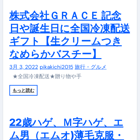
株式会社ＧＲＡＣＥ 記念
日や誕生日に全国冷凍配送
ギフト【生クリームつき
なめらかバスチー】
3月 3, 2022
pikakichi2015
旅行・グルメ
★全国冷凍配送★贈り物や手
もっと読む
22歳ハゲ、Ｍ字ハゲ、エ
ム男（エムオ)薄毛克服・