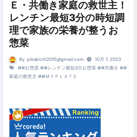
Ｅ・共働き家庭の救世主！
レンチン最短3分の時短調
理で家族の栄養が整うお
惣菜
By
pikakichi2015@gmail.com
10月 7, 2023
#
#お惣菜
#
#レンチン最短3分お惣菜
#
#共働き
#
#
家庭の救世主
#
#ＭＹＰＬＡＴＥ