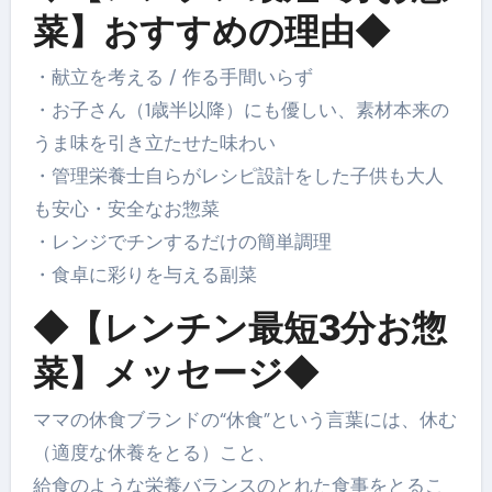
菜】おすすめの理由◆
・献立を考える / 作る手間いらず
・お子さん（1歳半以降）にも優しい、素材本来の
うま味を引き立たせた味わい
・管理栄養士自らがレシピ設計をした子供も大人
も安心・安全なお惣菜
・レンジでチンするだけの簡単調理
・食卓に彩りを与える副菜
◆【レンチン最短3分お惣
菜】メッセージ◆
ママの休食ブランドの“休食”という言葉には、休む
（適度な休養をとる）こと、
給食のような栄養バランスのとれた食事をとるこ