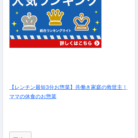
【レンチン最短3分お惣菜】共働き家庭の救世主！
ママの休食のお惣菜