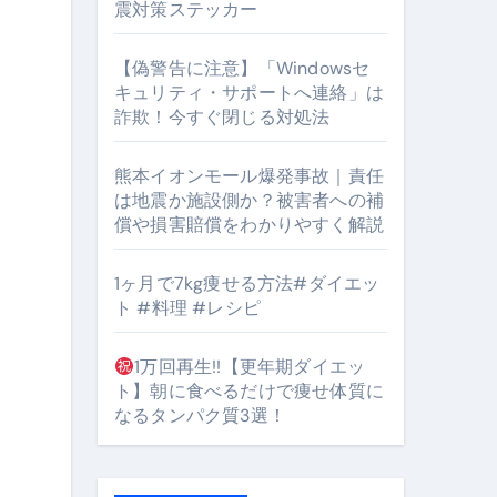
震対策ステッカー
【偽警告に注意】「Windowsセ
キュリティ・サポートへ連絡」は
詐欺！今すぐ閉じる対処法
熊本イオンモール爆発事故｜責任
となるのが独自ドメイン
は地震か施設側か？被害者への補
Oを最安で手に入れる方法
償や損害賠償をわかりやすく解説
マホ防衛システム」完全ガイド
1ヶ月で7kg痩せる方法#ダイエッ
ト #料理 #レシピ
ガイド
1万回再生!!【更年期ダイエッ
ト】朝に食べるだけで痩せ体質に
ぶ”実践大全
なるタンパク質3選！
Peach／FDA／ソラシドエアを目的別に選ぶコツと、失敗し
る。いま選ばれている新定番ドメイン