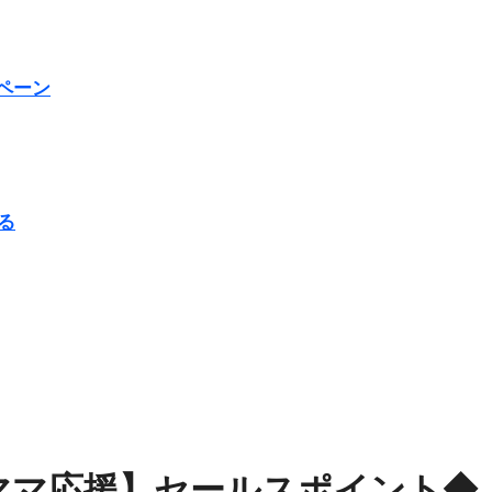
康、ダイエットにとても重要な女性ホルモンと男性ホルモン
ペーン
行っても返金されません
めドメイン特集- ビジネスの信用を築く――そのすべての起点
2026 完全攻略ガイド 今こそ買い時！ゲーミングPC・高性能BT
る
時代へ Pebblebee × iMazing で完成する「究極のス
マホ代。 BB.exciteモバイル「Fitプラン」完全ガイド
る」に変わる30日間 ― 科学的メソッドで英語脳を作る完全
最安1万円台＆ハワイ朝食付き割引まで網羅 ― “失敗せずに選
：国内航空券＋ホテルが“セット割”で最安級！ スカイマーク／
ママ応援】セールスポイント◆
e】今注目のドメインをご紹介
何をするサイトか”が一目で伝わ