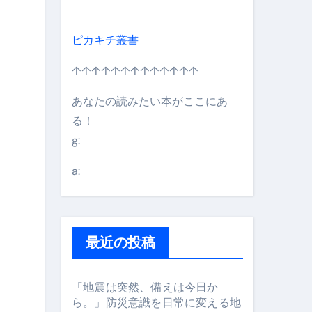
ピカキチ叢書
日】 #bitcoin #全財産 #暗号資産
↑↑↑↑↑↑↑↑↑↑↑↑↑
あなたの読みたい本がここにあ
る！
g:
a:
最近の投稿
#筋トレ #美容 #健康 #雑学 #ナレーター #小林将大
「地震は突然、備えは今日か
ら。」防災意識を日常に変える地
orts