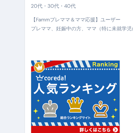
20代・30代・40代
クリスマスの魔法で、心と未
磁気ネックレスは「首に着ける
【Fammプレママ＆ママ応援】ユーザー
プレママ、妊娠中の方、ママ（特に未就学児
【最新】手袋の選び方 完全ガ
電気カミソリ完全ガイド｜深剃
補聴器の選び方 完全ガイド｜
失敗しない「爪切り」完全ガイ
失敗しない「カニ」完全ガイド
松前漬とは何か──北海道の海と
スイーツ完全ガイド ― 人生を
「地震は突然、備えは今日から