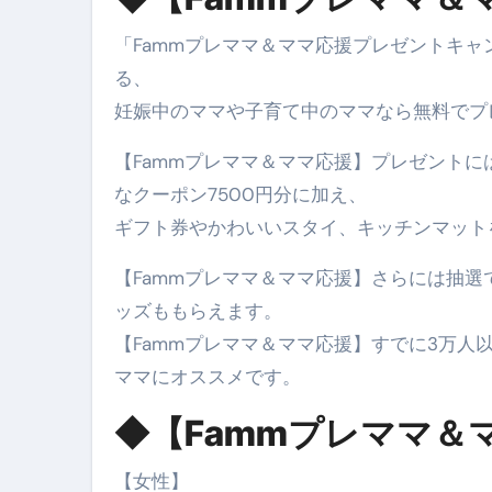
梅干しを毎日食べたらどうなるの？
「Fammプレママ＆ママ応援プレゼントキャ
る、
ブルーベリーを毎日食べたらどう
妊娠中のママや子育て中のママなら無料でプ
バナナを毎日食べたらどうなるの？
【Fammプレママ＆ママ応援】プレゼントに
筋トレせずにプロテインを飲み続
なクーポン7500円分に加え、
ドメイン取得からホームページ
ギフト券やかわいいスタイ、キッチンマット
かいまき（掻巻き）超完全ガイ
【Fammプレママ＆ママ応援】さらには抽
【最新版】掛け布団の選び方“
ッズももらえます。
【アシストステッパー】ハンド
【Fammプレママ＆ママ応援】すでに3万人
ママにオススメです。
【2026年最新保存版】エア
◆【Fammプレママ＆
コロナウイルス完全解説ガイド 
「3秒で整う、新しい栄養補給」
【女性】