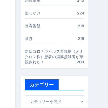
満員電車
243
完全ガイドブック
追っかけ
224
まで目的別に失敗しない
長寿番組
218
番協
218
ックリスト（高齢者にも）
新型コロナウイルス変異株（オミ
飛び散り対策の選び方
クロン株）患者の濃厚接触者が確
認された！
203
に“満足度MAX”で食べるコツ
カテゴリー
カ
テ