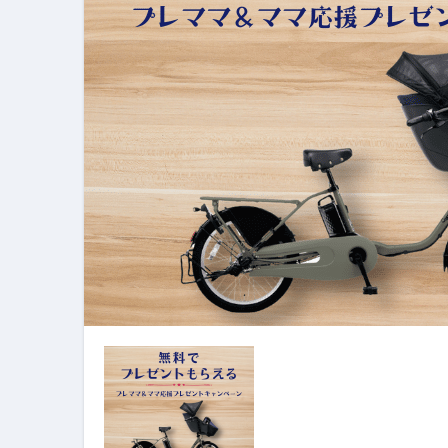
【誰でも出来る】3万円が10％増
【即金】3時間で5万円稼ぐ
【超高騰】爆上がりしたビットコイン
Q：借りた借金を返さなくていい場
【必見】もう営業電話は怖くな
フリーランス・個人事業主にお
自己破産中に絶対にしてはダメ
自己破産にまつわるよくある勘違い
体脂肪が落ちる朝食3選 #ダイ
No.102 9割が勘違い 自己破産
アーモンドを毎日食べたらどうなる
【ひろゆき】借金1億円あります 