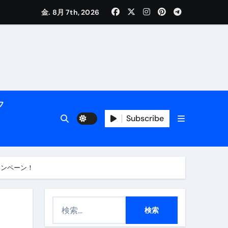
金. 8月 7th, 2026
活用術】
フ
Subscribe
付き | ダイエット中の食事
ャンペーン！
検
索