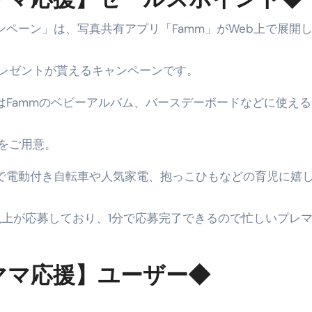
①【30秒でわかる効果まとめ】#梅干し #ダイエット #筋トレ
ンペーン」は、写真共有アプリ「Famm」がWeb上で展開
なるの？②【30秒でわかる効果まとめ】#ダイエット #筋トレ 
レゼントが貰えるキャンペーンです。
①【30秒でわかる効果まとめ】#バナナ #ダイエット #筋トレ
はFammのベビーアルバム、バースデーボードなどに使え
けたらどうなるのか？ #ダイエット #プロテイン #痩せる
完成まで。ムームードメインなら“全部まとめて”安心スタート
をご用意。
ド｜“着る布団”で肩・首・足元の冷えを根こそぎ防ぐ！素材別
選で電動付き自転車や人気家電、抱っこひもなどの育児に嬉
完全攻略”｜シンサレート・羽毛・人工羽毛・調温・吸湿発熱…
ル付き・筋力アシスト・ツイスト・天然木まで徹底分類！室内で
以上が応募しており、1分で応募完了できるので忙しいプレ
トリ超新春セール＆セット割完全攻略ガイド｜海外・国内旅行を
ママ応援】ユーザー◆
― 正しく知ることが、最大の感染対策になる ―
 飲むミスト（IN MIST）とは何か──「飲む」という行為を