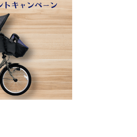
量の「33000円」になる！
セルフバックの全貌！危険回避と安全な稼ぎ方を徹底解説
に695万円も投資してる営業39歳サラリーマン【2025年10月3
合ってありますか？#Shorts
い！初心者でも成果を出す電話の仕方はコレ！
すすめの資金調達4選
なこと7選
4選#Shorts
エット
の真実
の？①【30秒でわかる効果まとめ】#アーモンド #ダイエット 
返済か、自己破産かひろゆきさんならどちらを選びますか？ #sh