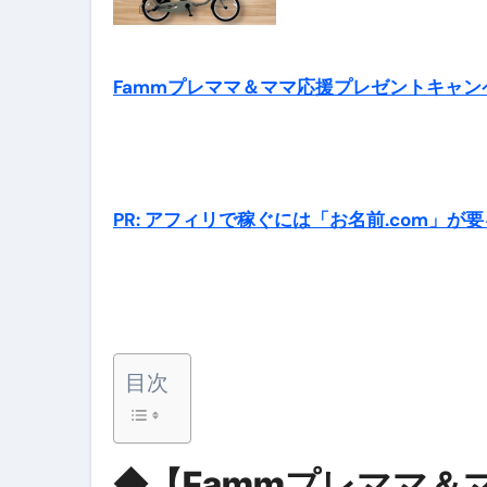
セラピストのための！美容、健
Fammプレママ＆ママ応援プレゼントキャン
弁護士解説【詐欺被害】警察に
5キロ痩せる簡単な方法
ムームードメイン 2月のおすす
FRONTIER スーパーセール
PR: アフィリで稼ぐには「お名前.com」が要
なくす不安と消える恐怖をゼロにする
使った分だけ支払う、いちばん賢いス
英語が「聞こえる・分かる・話せ
目次
【海外ツアー完全ガイド】アジア
新春スペシャルセール完全ガイド
◆【Fammプレママ＆
【ムームードメイン】 【.sit