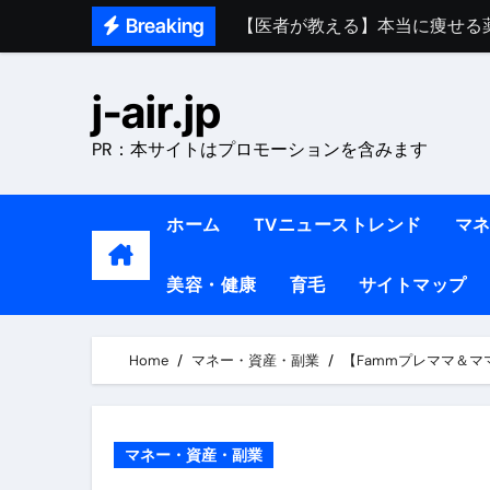
Skip
Breaking
【医者が教える】本当に痩せる
to
中町綾が2週間で3.5kg痩せた方法 
content
j-air.jp
【医者が解説】食べたら痩せる食
PR：本サイトはプロモーションを含みます
【医者が解説】このふくらはぎ
【ダイエット迷子必見】38歳
ホーム
TVニューストレンド
マ
【美容】ダイエットに対する私
美容・健康
育毛
サイトマップ
【1日ダイエットルーティン】運動
『葬送のフリーレン』の学び｜
Home
マネー・資産・副業
【Fammプレママ＆
リサイクル業者の無料回収・無
山梨県震度6弱と富士山噴火の関
マネー・資産・副業
青森県震度6とベネゼエラM7級