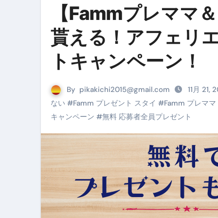
【Fammプレママ
Cookie同意管理ツール「ST
金融ブラックでも毎日「ビット
貰える！アフェリ
【輸入消費税】輸入に消費税は
トキャンペーン！
この動画は国にすぐ消されます。
意外にありえる？日経平均400
By
pikakichi2015@gmail.com
11月 21, 
ない
#
Famm プレゼント スタイ
#
Famm プレママ
アフィリエイト【稼げるキーワード
キャンペーン
#
無料 応募者全員プレゼント
【必見】融資受けるなら”コレ”を確
弁護士が教える「投資詐欺」に引
【PR】フリーランス必見！入
【2023年最新】金融ブラックでも
個人事業主は銀行から融資を受けると