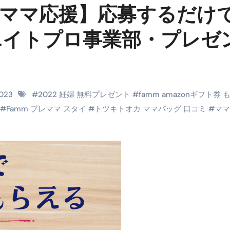
＆ママ応援】応募するだけ
RIGHT」取り扱い開始＆リリース記念キャンペーン【ムームード
コイン」がもらえる超お得アプリ
エイトプロ事業部・プレゼ
かかるのか？勘定科目・仕訳・申告書記載方法
これが日本が残念な国になった理由です。国民は●●をしないとこ
00円を妄想シナリオ検証してみた！ズボラ株投資
2023
#
2022 妊婦 無料プレゼント
#
famm amazonギフト券 
#
Famm プレママ スタイ
#
トツキトオカ ママバッグ 口コミ
#
ママ
】一覧※YouTubeブログSNS共通
実に取り組むべき！ #shorts
っかからないための方法 #投資詐欺 #詐欺 #弁護士 #法律
金前の売上をすぐに現金で受け取る方法
可能な資金調達法3選！#shorts
リスクが高い #shorts