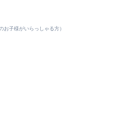
来を彩る方法――「ただのイベント」を一生の思い出に変える
だけ」じゃない。日常の“重だるさ”を軽くする選択肢
のお子様がいらっしゃる方）
イド｜スマホ対応・防寒・撥水・作業用（ニトリル/ビニール）
り・肌へのやさしさ・防水・充電方式まで失敗しない選び方
集音器との違い・タイプ別比較・価格の考え方・失敗しないチェ
ド：高級クリッパー・ニッパー・電動まで、硬い爪／巻き爪／
：ズワイ・タラバ・ポーション・カット済みの選び方と、年末年始
暮らしが生んだ“完成された保存食文化”
少しだけ甘くする、現代スイーツ文化のすべて ―
。」防災意識を日常に変える地震対策ステッカー