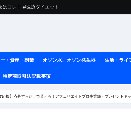
薬はコレ！ #医療ダイエット
#shots
べ物7選 #ダイエット
痩せ本当に効果ある？ #エクササイズ
人生最後のダイエット、食事はこれからやりました！【あすけん
ネー・資産・副業
オゾン水、オゾン発生器
生活・ライ
の考え方と実践方法を解説します【健康】
特定商取引法記載事項
なしで2ヶ月で10kg減量した、私の痩せる9つの習慣 | レシピ
時間・記憶・名言・人生哲学から読み解く生き方
ママ応援】応募するだけで貰える！アフェリエイトプロ事業部・プレゼントキ
料査定は危険？情報収集との関係と見分け方を解説
係｜最新観測データと前兆現象を徹底解説【2026】
地震の関連性は？