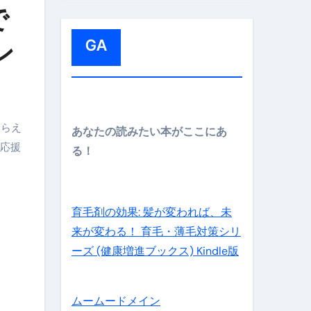
:
で
メイン】
GA
ン
の先さらに貧しくなります。【 竹花貴騎 切り抜き 会社員 
もらえ
あなたの読みたい本がここにあ
応援
る！
育毛剤の効果: 髪が変われば、未
来が変わる！ 育毛・薄毛対策シリ
ーズ (健康増進ブックス) Kindle版
ムームードメイン