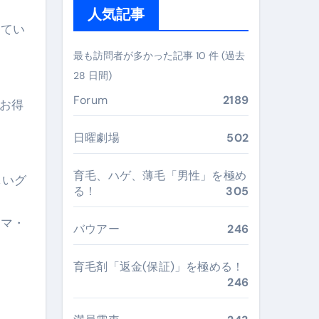
人気記事
 #美容 #健康 #雑学 #ナレーター #小林将大
してい
#美容 #健康 #雑学 #ナレーター #小林将大
最も訪問者が多かった記事 10 件 (過去
28 日間)
 #美容 #健康 #雑学 #ナレーター #小林将大
Forum
2189
るお得
日曜劇場
502
おすすめ・選び方・洗い方・Q&Aまで
育毛、ハゲ、薄毛「男性」を極め
しいグ
る！
305
あなたの寝室に最適解を出す快眠ガイド
“足腰と体幹”を育てる選び方＆続け方ガイド
ママ・
バウアー
246
最安値で実現する究極の旅術
育毛剤「返金(保証)」を極める！
246
再定義する新しいサプリ体験