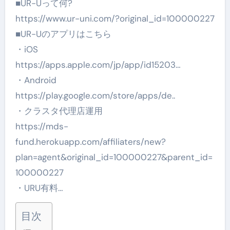
■UR-Uって何?
https://www.ur-uni.com/?original_id=100000227
■UR-Uのアプリはこちら
・iOS
https://apps.apple.com/jp/app/id15203…
・Android
https://play.google.com/store/apps/de..
・クラスタ代理店運用
https://mds-
fund.herokuapp.com/affiliaters/new?
plan=agent&original_id=100000227&parent_id=
100000227
・URU有料…
目次