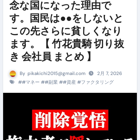
念な国になった理由で
す。国民は●●をしないと
この先さらに貧しくなり
ます。【 竹花貴騎 切り抜
き 会社員 まとめ 】
By
pikakichi2015@gmail.com
2月 7, 2026
#
#マネー
#
#副業
#
#資産
#
ファクタリング