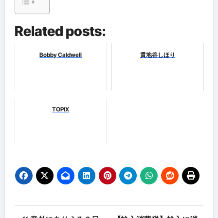
Related posts:
Bobby Caldwell
貫地谷しほり
TOPIX
投