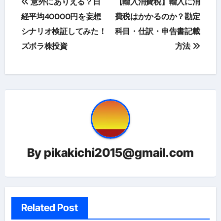
意外にありえる？日
【輸入消費税】輸入に消
稿
経平均40000円を妄想
費税はかかるのか？勘定
シナリオ検証してみた！
科目・仕訳・申告書記載
ナ
ズボラ株投資
方法
ビ
ゲ
ー
シ
ョ
By
pikakichi2015@gmail.com
ン
Related Post