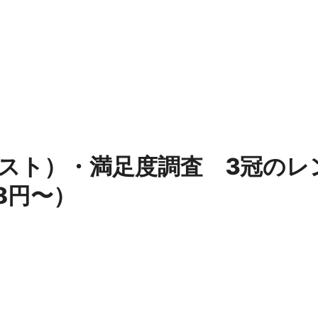
金前の売上をすぐに現金で受け取る方法
可能な資金調達法3選！#shorts
リスクが高い #shorts
量の「33000円」になる！
セルフバックの全貌！危険回避と安全な稼ぎ方を徹底解説
に695万円も投資してる営業39歳サラリーマン【2025年10月3
スホスト）・満足度調査 3冠のレ
合ってありますか？#Shorts
8円〜）
い！初心者でも成果を出す電話の仕方はコレ！
すすめの資金調達4選
なこと7選
4選#Shorts