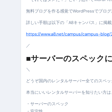
【2026年最新保存版】エア
無料ブログを作る感覚でWordPressでブロ
コロナウイルス完全解説ガイド 
詳しい手順は以下の「A8キャンパス」に掲
「3秒で整う、新しい栄養補給」
https://www.a8.net/campus/campus-blog
クリスマスの魔法で、心と未
／
磁気ネックレスは「首に着ける
■サーバーのスペック
【最新】手袋の選び方 完全ガ
電気カミソリ完全ガイド｜深剃
＼
補聴器の選び方 完全ガイド｜
どうぞ国内のレンタルサーバー全てのスペッ
失敗しない「爪切り」完全ガイ
本当にいいレンタルサーバーを知りたい方は
失敗しない「カニ」完全ガイド
・サーバーのスペック
松前漬とは何か──北海道の海と
・安定性