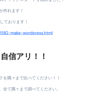
トリ超新春セール＆セット割完全攻略ガイド｜海外・国内旅行を
グが作れます！
― 正しく知ることが、最大の感染対策になる ―
載しております！
 飲むミスト（IN MIST）とは何か──「飲む」という行為を
/2582-make-wordpress.html
来を彩る方法――「ただのイベント」を一生の思い出に変える
だけ」じゃない。日常の“重だるさ”を軽くする選択肢
に自信アリ！！
イド｜スマホ対応・防寒・撥水・作業用（ニトリル/ビニール）
り・肌へのやさしさ・防水・充電方式まで失敗しない選び方
集音器との違い・タイプ別比較・価格の考え方・失敗しないチェ
クを隅々まで比べてください！！
ド：高級クリッパー・ニッパー・電動まで、硬い爪／巻き爪／
、全て隅々まで調べてください。
：ズワイ・タラバ・ポーション・カット済みの選び方と、年末年始
暮らしが生んだ“完成された保存食文化”