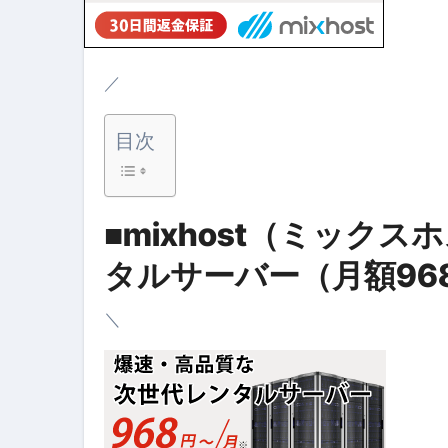
【PR】フリーランス必見！入
【2023年最新】金融ブラックでも
／
個人事業主は銀行から融資を受けると
【誰でも出来る】3万円が10％増
目次
【即金】3時間で5万円稼ぐ
【超高騰】爆上がりしたビットコイン
■mixhost（ミック
Q：借りた借金を返さなくていい場
タルサーバー（月額96
【必見】もう営業電話は怖くな
＼
フリーランス・個人事業主にお
自己破産中に絶対にしてはダメ
自己破産にまつわるよくある勘違い