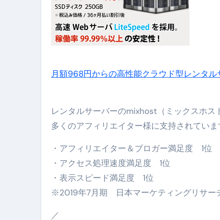
体脂肪が落ちる朝食3選 #ダイ
No.102 9割が勘違い 自己破産
アーモンドを毎日食べたらどうなる
【ひろゆき】借金1億円あります 
月額968円からの高性能クラウド型レンタル
セラピストのための！美容、健
弁護士解説【詐欺被害】警察に
レンタルサーバーのmixhost（ミックスホ
5キロ痩せる簡単な方法
多くのアフィリエイター様に支持されていま
ムームードメイン 2月のおすす
・アフィリエイター＆ブロガー満足度 1位
FRONTIER スーパーセール
・アクセス処理速度満足度 1位
・表示スピード満足度 1位
なくす不安と消える恐怖をゼロにする
※2019年7月期 日本マーケティングリサー
使った分だけ支払う、いちばん賢いス
／