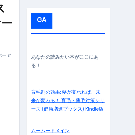
:
ス
GA
サー
メイン】
バー
#
あなたの読みたい本がここにあ
る！
の先さらに貧しくなります。【 竹花貴騎 切り抜き 会社員 
育毛剤の効果: 髪が変われば、未
来が変わる！ 育毛・薄毛対策シリ
ーズ (健康増進ブックス) Kindle版
ムームードメイン