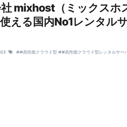
 mixhost（ミックスホ
料査定は危険？情報収集との関係と見分け方を解説
ら使える国内No1レンタル
係｜最新観測データと前兆現象を徹底解説【2026】
地震の関連性は？
RIGHT」取り扱い開始＆リリース記念キャンペーン【ムームード
コイン」がもらえる超お得アプリ
2023
#
#高性能クラウド型
#
#高性能クラウド型レンタルサー
かかるのか？勘定科目・仕訳・申告書記載方法
これが日本が残念な国になった理由です。国民は●●をしないとこ
00円を妄想シナリオ検証してみた！ズボラ株投資
】一覧※YouTubeブログSNS共通
実に取り組むべき！ #shorts
っかからないための方法 #投資詐欺 #詐欺 #弁護士 #法律