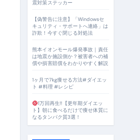
震対策ステッカー
【偽警告に注意】「Windowsセ
キュリティ・サポートへ連絡」は
#筋トレ #美容 #健康 #雑学 #ナレーター #小林将大
詐欺！今すぐ閉じる対処法
orts
熊本イオンモール爆発事故｜責任
は地震か施設側か？被害者への補
償や損害賠償をわかりやすく解説
1ヶ月で7kg痩せる方法#ダイエッ
ト #料理 #レシピ
となるのが独自ドメイン
Oを最安で手に入れる方法
1万回再生!!【更年期ダイエッ
ト】朝に食べるだけで痩せ体質に
マホ防衛システム」完全ガイド
なるタンパク質3選！