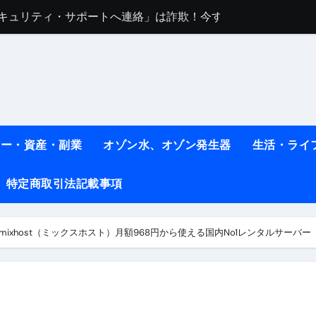
任は地震か施設側か？被害者への補償や損害賠償をわかりやす
ト #料理 #レシピ
ット】朝に食べるだけで痩せ体質になるタンパク質3選！
薬はコレ！ #医療ダイエット
#shots
ネー・資産・副業
オゾン水、オゾン発生器
生活・ライ
べ物7選 #ダイエット
特定商取引法記載事項
痩せ本当に効果ある？ #エクササイズ
人生最後のダイエット、食事はこれからやりました！【あすけん
mixhost（ミックスホスト）月額968円から使える国内No1レンタルサーバー
の考え方と実践方法を解説します【健康】
なしで2ヶ月で10kg減量した、私の痩せる9つの習慣 | レシピ
時間・記憶・名言・人生哲学から読み解く生き方