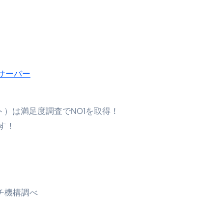
エット
の真実
の？①【30秒でわかる効果まとめ】#アーモンド #ダイエット 
返済か、自己破産かひろゆきさんならどちらを選びますか？ #sh
サーバー
康、ダイエットにとても重要な女性ホルモンと男性ホルモン
行っても返金されません
スト）は満足度調査でNO1を取得！
す！
めドメイン特集- ビジネスの信用を築く――そのすべての起点
2026 完全攻略ガイド 今こそ買い時！ゲーミングPC・高性能BT
時代へ Pebblebee × iMazing で完成する「究極のス
チ機構調べ
マホ代。 BB.exciteモバイル「Fitプラン」完全ガイド