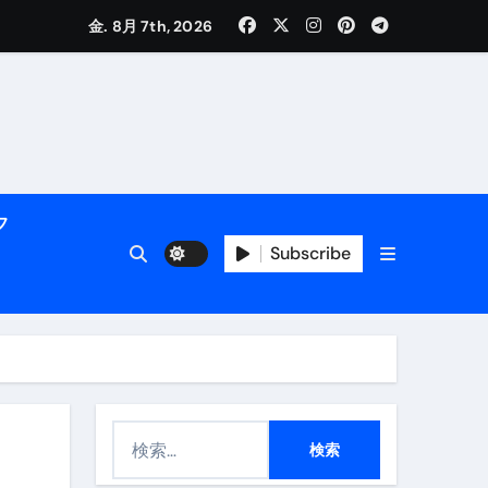
金. 8月 7th, 2026
く解説
フ
Subscribe
活用術】
付き | ダイエット中の食事
検
索