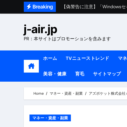
Skip
Breaking
熊本イオンモール爆発事故｜責
to
content
1ヶ月で7kg痩せる方法#ダイエッ
j-air.jp
1万回再生!!【更年期ダイエ
PR：本サイトはプロモーションを含みます
【医者が教える】本当に痩せる
中町綾が2週間で3.5kg痩せた方法 
ホーム
TVニューストレンド
マ
【医者が解説】食べたら痩せる食
美容・健康
育毛
サイトマップ
【医者が解説】このふくらはぎ
【ダイエット迷子必見】38歳
Home
マネー・資産・副業
アズポケット株式会社 
【美容】ダイエットに対する私
【1日ダイエットルーティン】運動
マネー・資産・副業
『葬送のフリーレン』の学び｜