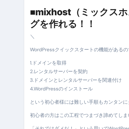
英語が「聞こえる・分かる・話せ
■mixhost（ミックス
【海外ツアー完全ガイド】アジア
グを作れる！！
新春スペシャルセール完全ガイド
【ムームードメイン】 【.sit
＼
梅干しを毎日食べたらどうなるの？
WordPressクイックスタートの機能があるの
ブルーベリーを毎日食べたらどう
1.ドメインを取得
バナナを毎日食べたらどうなるの？
2.レンタルサーバーを契約
3.ドメインとレンタルサーバーを関連付け
筋トレせずにプロテインを飲み続
4.WordPressのインストール
ドメイン取得からホームページ
という初心者様には難しい手順もカンタンに
かいまき（掻巻き）超完全ガイ
初心者の方はこの工程でつまづき諦めてしま
【最新版】掛け布団の選び方“
【アシストステッパー】ハンド
「それではダメだ！」という思いでWordPr