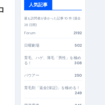
ガイド
人気記事
ロ
ぶ”実践大全
最も訪問者が多かった記事 10 件 (過去
Peach／FDA／ソラシドエアを目的別に選ぶコツと、失敗し
28 日間)
る。いま選ばれている新定番ドメイン
Forum
2192
 #美容 #健康 #雑学 #ナレーター #小林将大
日曜劇場
502
#美容 #健康 #雑学 #ナレーター #小林将大
 #美容 #健康 #雑学 #ナレーター #小林将大
育毛、ハゲ、薄毛「男性」を極め
る！
308
バウアー
250
おすすめ・選び方・洗い方・Q&Aまで
育毛剤「返金(保証)」を極める！
249
あなたの寝室に最適解を出す快眠ガイド
“足腰と体幹”を育てる選び方＆続け方ガイド