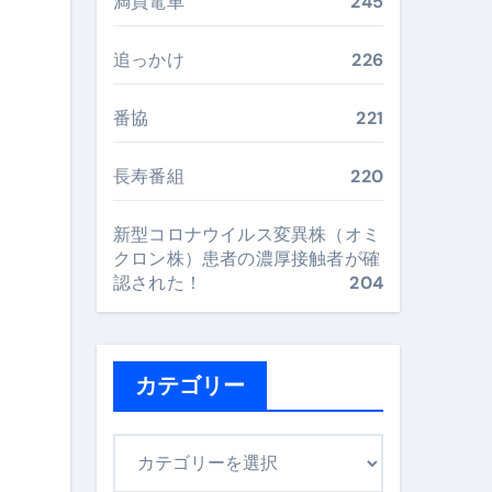
満員電車
245
最安値で実現する究極の旅術
追っかけ
226
番協
221
再定義する新しいサプリ体験
完全ガイドブック
長寿番組
220
新型コロナウイルス変異株（オミ
まで目的別に失敗しない
クロン株）患者の濃厚接触者が確
認された！
204
ックリスト（高齢者にも）
カテゴリー
飛び散り対策の選び方
に“満足度MAX”で食べるコツ
カ
テ