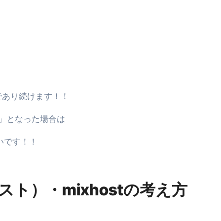
少しだけ甘くする、現代スイーツ文化のすべて ―
。」防災意識を日常に変える地震対策ステッカー
」であり続けます！！
」となった場合は
ないです！！
ホスト）・mixhostの考え方