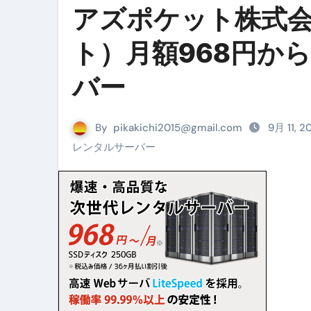
アズポケット株式会社
リサイクル業者の無料回収・無
ト）月額968円か
山梨県震度6弱と富士山噴火の関
青森県震度6とベネゼエラM7級
バー
Cookie同意管理ツール「ST
金融ブラックでも毎日「ビット
By
pikakichi2015@gmail.com
9月 11, 
レンタルサーバー
【輸入消費税】輸入に消費税は
この動画は国にすぐ消されます。
意外にありえる？日経平均400
アフィリエイト【稼げるキーワード
【必見】融資受けるなら”コレ”を確
弁護士が教える「投資詐欺」に引