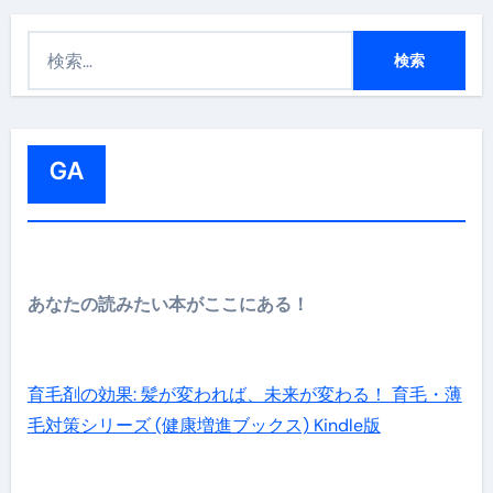
検
索
:
GA
あなたの読みたい本がここにある！
育毛剤の効果: 髪が変われば、未来が変わる！ 育毛・薄
毛対策シリーズ (健康増進ブックス) Kindle版