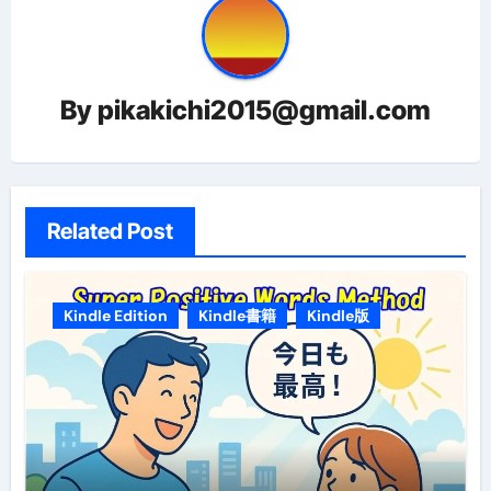
シ
ョ
By
pikakichi2015@gmail.com
ン
Related Post
Kindle Edition
Kindle書籍
Kindle版