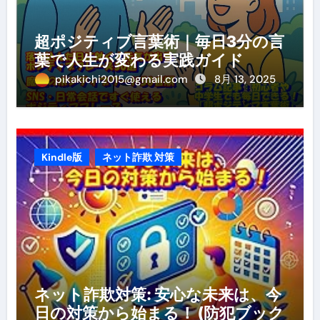
超ポジティブ言葉術｜毎日3分の言
葉で人生が変わる実践ガイド
pikakichi2015@gmail.com
8月 13, 2025
Kindle版
ネット詐欺 対策
ネット詐欺対策: 安心な未来は、今
日の対策から始まる！ (防犯ブック