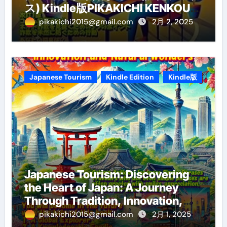
ス) Kindle版PIKAKICHI KENKOU
(著)
pikakichi2015@gmail.com
2月 2, 2025
Japanese Tourism
Kindle Edition
Kindle版
Japanese Tourism: Discovering
the Heart of Japan: A Journey
Through Tradition, Innovation,
and Natural Wonders (Global
pikakichi2015@gmail.com
2月 1, 2025