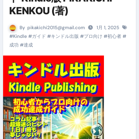
KENKOU (著)
By
pikakichi2015@gmail.com
1月 1, 2025
#
Kindle
#
ガイド
#
キンドル出版
#
プロ向け
#
初心者
#
成功
#
達成