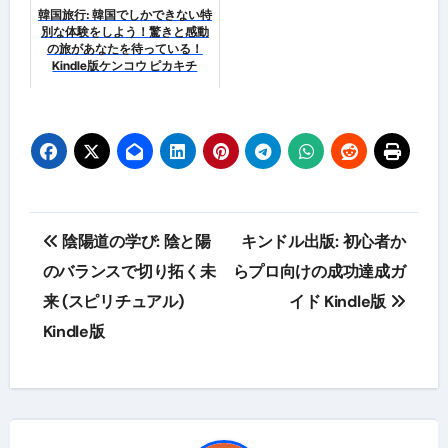
韓国旅行: 韓国でしかできない特
別な体験をしよう！驚きと感動
の旅があなたを待っている！
Kindle版ケンコウ ピカキチ
投
陰陽道の学び: 陰と陽
キンドル出版: 初心者か
稿
のバランスで切り拓く未
らプロ向けの成功達成ガ
来 (スピリチュアル)
イド Kindle版
ナ
Kindle版
ビ
ゲ
ー