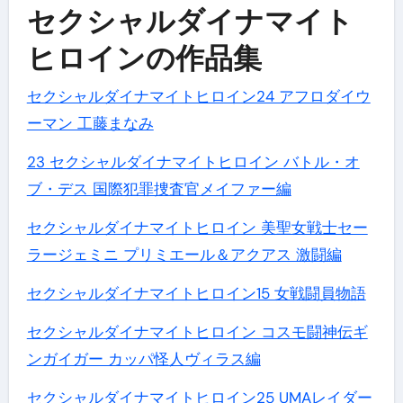
セクシャルダイナマイト
ヒロインの作品集
セクシャルダイナマイトヒロイン24 アフロダイウ
ーマン 工藤まなみ
23 セクシャルダイナマイトヒロイン バトル・オ
ブ・デス 国際犯罪捜査官メイファー編
セクシャルダイナマイトヒロイン 美聖女戦士セー
ラージェミニ プリミエール＆アクアス 激闘編
セクシャルダイナマイトヒロイン15 女戦闘員物語
セクシャルダイナマイトヒロイン コスモ闘神伝ギ
ンガイガー カッパ怪人ヴィラス編
セクシャルダイナマイトヒロイン25 UMAレイダー