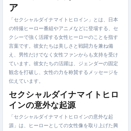
ア
「セクシャルダイナマイトヒロイン」とは、日本
の特撮ヒーロー番組やアニメなどに登場する、セ
クシーで強く活躍する女性ヒーローのことを指す
言葉です。彼女たちは美しさと戦闘力を兼ね備
え、男性だけでなく女性ファンからも支持を受け
ています。彼女たちの活躍は、ジェンダーの固定
観念を打破し、女性の力を称賛するメッセージを
伝えています。
セクシャルダイナマイトヒロ
インの意外な起源
「セクシャルダイナマイトヒロインの意外な起
源」は、ヒーローとしての女性像を取り上げた興