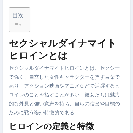
目次
セクシャルダイナマイト
ヒロインとは
セクシャルダイナマイトヒロインとは、セクシー
で強く、自立した女性キャラクターを指す言葉で
あり、アクション映画やアニメなどで活躍するヒ
ロインのことを指すことが多い。彼女たちは魅力
的な外見と強い意志を持ち、自らの信念や目標の
ために戦う姿が特徴的である。
ヒロインの定義と特徴