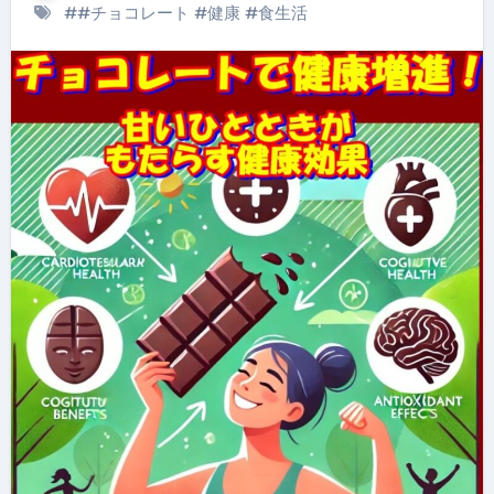
#
#チョコレート
#
健康
#
食生活