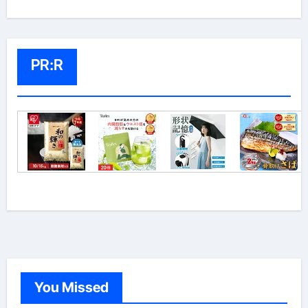
PR:R
You Missed