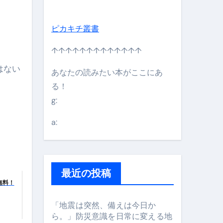
ピカキチ叢書
↑↑↑↑↑↑↑↑↑↑↑↑↑
はない
あなたの読みたい本がここにあ
る！
g:
日】 #bitcoin #全財産 #暗号資産
a:
最近の投稿
無料！
「地震は突然、備えは今日か
ら。」防災意識を日常に変える地