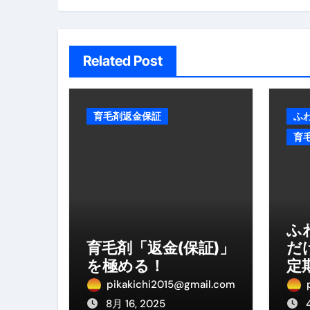
英語が「聞こえる・分かる・話せ
ン
【海外ツアー完全ガイド】アジア
Related Post
新春スペシャルセール完全ガイド
【ムームードメイン】 【.sit
梅干しを毎日食べたらどうなるの？
育毛剤返金保証
ふ
育
ブルーベリーを毎日食べたらどう
バナナを毎日食べたらどうなるの？
筋トレせずにプロテインを飲み続
ドメイン取得からホームページ
ふ
育毛剤「返金(保証)」
だ
かいまき（掻巻き）超完全ガイ
を極める！
定
【最新版】掛け布団の選び方“
pikakichi2015@gmail.com
8月 16, 2025
【アシストステッパー】ハンド