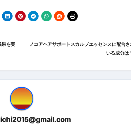
エット
の真実
の？①【30秒でわかる効果まとめ】#アーモンド #ダイエット 
返済か、自己破産かひろゆきさんならどちらを選びますか？ #sh
成果を実
ノコアヘアサポートスカルプエッセンスに配合さ
康、ダイエットにとても重要な女性ホルモンと男性ホルモン
いる成分は
行っても返金されません
めドメイン特集- ビジネスの信用を築く――そのすべての起点
2026 完全攻略ガイド 今こそ買い時！ゲーミングPC・高性能BT
時代へ Pebblebee × iMazing で完成する「究極のス
kichi2015@gmail.com
マホ代。 BB.exciteモバイル「Fitプラン」完全ガイド