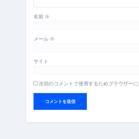
スイーツ完全ガイド ― 人生を
名前
※
「地震は突然、備えは今日から
メール
※
サイト
次回のコメントで使用するためブラウザーに