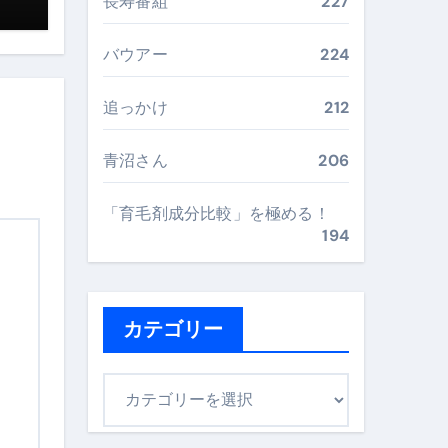
長寿番組
227
最安値で実現する究極の旅術
バウアー
224
追っかけ
212
再定義する新しいサプリ体験
完全ガイドブック
青沼さん
206
「育毛剤成分比較」を極める！
194
まで目的別に失敗しない
ックリスト（高齢者にも）
カテゴリー
飛び散り対策の選び方
カ
に“満足度MAX”で食べるコツ
テ
ゴ