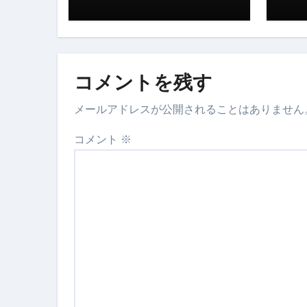
【2026年最新保存版】エア
コロナウイルス完全解説ガイド 
コメントを残す
「3秒で整う、新しい栄養補給」
クリスマスの魔法で、心と未
メールアドレスが公開されることはありません
磁気ネックレスは「首に着ける
コメント
※
【最新】手袋の選び方 完全ガ
電気カミソリ完全ガイド｜深剃
補聴器の選び方 完全ガイド｜
失敗しない「爪切り」完全ガイ
失敗しない「カニ」完全ガイド
松前漬とは何か──北海道の海と