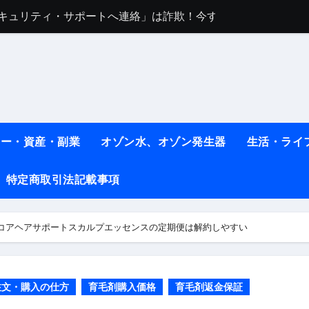
任は地震か施設側か？被害者への補償や損害賠償をわかりやす
ト #料理 #レシピ
ット】朝に食べるだけで痩せ体質になるタンパク質3選！
薬はコレ！ #医療ダイエット
#shots
ネー・資産・副業
オゾン水、オゾン発生器
生活・ライ
べ物7選 #ダイエット
特定商取引法記載事項
痩せ本当に効果ある？ #エクササイズ
人生最後のダイエット、食事はこれからやりました！【あすけん
コアヘアサポートスカルプエッセンスの定期便は解約しやすい
の考え方と実践方法を解説します【健康】
なしで2ヶ月で10kg減量した、私の痩せる9つの習慣 | レシピ
注文・購入の仕方
育毛剤購入価格
育毛剤返金保証
時間・記憶・名言・人生哲学から読み解く生き方