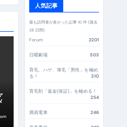
ガイド
人気記事
ぶ”実践大全
最も訪問者が多かった記事 10 件 (過去
Peach／FDA／ソラシドエアを目的別に選ぶコツと、失敗し
28 日間)
る。いま選ばれている新定番ドメイン
Forum
2201
 #美容 #健康 #雑学 #ナレーター #小林将大
日曜劇場
503
#美容 #健康 #雑学 #ナレーター #小林将大
育毛、ハゲ、薄毛「男性」を極め
 #美容 #健康 #雑学 #ナレーター #小林将大
る！
310
育毛剤「返金(保証)」を極める！
ャ
254
メ
おすすめ・選び方・洗い方・Q&Aまで
集
満員電車
246
あなたの寝室に最適解を出す快眠ガイド
com
“足腰と体幹”を育てる選び方＆続け方ガイド