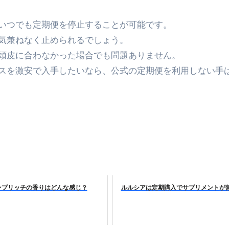
金前の売上をすぐに現金で受け取る方法
、いつでも定期便を停止することが可能です。
可能な資金調達法3選！#shorts
気兼ねなく止められるでしょう。
リスクが高い #shorts
、頭皮に合わなかった場合でも問題ありません。
スを激安で入手したいなら、公式の定期便を利用しない手
量の「33000円」になる！
セルフバックの全貌！危険回避と安全な稼ぎ方を徹底解説
に695万円も投資してる営業39歳サラリーマン【2025年10月3
合ってありますか？#Shorts
い！初心者でも成果を出す電話の仕方はコレ！
すすめの資金調達4選
ンプリッチの香りはどんな感じ？
ルルシアは定期購入でサプリメントが
なこと7選
4選#Shorts