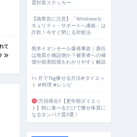
震対策ステッカー
【偽警告に注意】「Windowsセ
キュリティ・サポートへ連絡」は
#筋トレ #美容 #健康 #雑学 #ナレーター #小林将大
詐欺！今すぐ閉じる対処法
orts
れて
熊本イオンモール爆発事故｜責任
は地震か施設側か？被害者への補
？
償や損害賠償をわかりやすく解説
1ヶ月で7kg痩せる方法#ダイエッ
ト #料理 #レシピ
となるのが独自ドメイン
1万回再生!!【更年期ダイエッ
Oを最安で手に入れる方法
ト】朝に食べるだけで痩せ体質に
なるタンパク質3選！
マホ防衛システム」完全ガイド