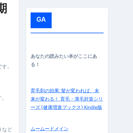
:
期
GA
メイン】
あなたの読みたい本がここにあ
る！
です。
の先さらに貧しくなります。【 竹花貴騎 切り抜き 会社員 
育毛剤の効果: 髪が変われば、未
す。
来が変わる！ 育毛・薄毛対策シリ
ーズ (健康増進ブックス) Kindle版
ムームードメイン
りなど