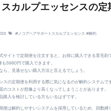
トスカルプエッセンスの定
料査定は危険？情報収集との関係と見分け方を解説
係｜最新観測データと前兆現象を徹底解説【2026】
地震の関連性は？
2023
#
ノコアヘアサポートスカルプエッセンス
#
解約
RIGHT」取り扱い開始＆リリース記念キャンペーン【ムームード
コイン」がもらえる超お得アプリ
公式サイトで定期便を注文すると、お得に購入できる育毛剤
かかるのか？勘定科目・仕訳・申告書記載方法
降も5980円で購入できます。
これが日本が残念な国になった理由です。国民は●●をしないとこ
なら、見逃せない購入方法と言えるでしょう。
00円を妄想シナリオ検証してみた！ズボラ株投資
ンスの定期便を利用する際に気になるのが解約システムで
】一覧※YouTubeブログSNS共通
質のコストが想像より高くなってしまうことがあります。
品購入を検討している方もいるはずです。
実に取り組むべき！ #shorts
っかからないための方法 #投資詐欺 #詐欺 #弁護士 #法律
期便は解約しやすいシステムを採用しているため、回数縛