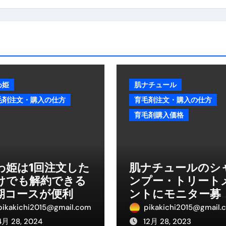
る」に変わる30日間 ― 科学的メソッドで英語脳を作る完全
最安1万円台＆ハワイ朝食付き割引まで網羅 ― “失敗せずに選
：国内航空券＋ホテルが“セット割”で最安級！ スカイマーク／
e】今注目のドメインをご紹介
何をするサイトか”が一目で伝わ
①【30秒でわかる効果まとめ】#梅干し #ダイエット #筋トレ
わ姫
肌ナチュール
毛剤注文・購入の仕方
育毛剤注文・購入の仕方
なるの？②【30秒でわかる効果まとめ】#ダイエット #筋トレ 
育毛剤購入価格
①【30秒でわかる効果まとめ】#バナナ #ダイエット #筋トレ
けたらどうなるのか？ #ダイエット #プロテイン #痩せる
完成まで。ムームードメインなら“全部まとめて”安心スタート
わ姫は1回注文した
肌ナチュールのシ
けでも解約できる
ンプー・トリート
ド｜“着る布団”で肩・首・足元の冷えを根こそぎ防ぐ！素材別
期コースが便利
ントにモニター募
完全攻略”｜シンサレート・羽毛・人工羽毛・調温・吸湿発熱…
はある？
pikakichi2015@gmail.com
pikakichi2015@gmail.
4月 28, 2024
12月 28, 2023
ル付き・筋力アシスト・ツイスト・天然木まで徹底分類！室内で