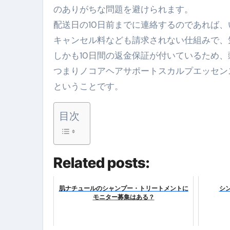
のありがちな問題を避けられます。
【PR】フリーランス必見！入
配送日の10日前までに連絡するのであれば
【2023年最新】金融ブラックでも
キャンセル料なども請求されない仕組みで、
個人事業主は銀行から融資を受けると
しかも10日間の返金保証が付いているため
つまりノコアヘアサポートスカルプエッセン
【誰でも出来る】3万円が10％増
ということです。
【即金】3時間で5万円稼ぐ
【超高騰】爆上がりしたビットコイン
目次
Q：借りた借金を返さなくていい場
【必見】もう営業電話は怖くな
Related posts:
フリーランス・個人事業主にお
肌ナチュールのシャンプー・トリートメントに
シ
自己破産中に絶対にしてはダメ
モニター募集はある？
自己破産にまつわるよくある勘違い