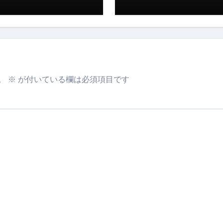
トリ超新春セール＆セット割完全攻略ガイド｜海外・国内旅行を
― 正しく知ることが、最大の感染対策になる ―
 飲むミスト（IN MIST）とは何か──「飲む」という行為を
来を彩る方法――「ただのイベント」を一生の思い出に変える
。
※
が付いている欄は必須項目です
だけ」じゃない。日常の“重だるさ”を軽くする選択肢
イド｜スマホ対応・防寒・撥水・作業用（ニトリル/ビニール）
り・肌へのやさしさ・防水・充電方式まで失敗しない選び方
集音器との違い・タイプ別比較・価格の考え方・失敗しないチェ
ド：高級クリッパー・ニッパー・電動まで、硬い爪／巻き爪／
：ズワイ・タラバ・ポーション・カット済みの選び方と、年末年始
暮らしが生んだ“完成された保存食文化”