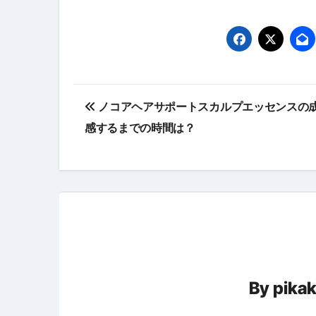
体脂肪が落ちる朝食3選 #ダイ
No.102 9割が勘違い 自己破産
アーモンドを毎日食べたらどうなる
投
【ひろゆき】借金1億円あります 
ノコアヘアサポートスカルプエッセンスの
稿
セラピストのための！美容、健
感するまでの時間は？
ナ
弁護士解説【詐欺被害】警察に
ビ
5キロ痩せる簡単な方法
ゲ
ムームードメイン 2月のおすす
ー
FRONTIER スーパーセール
なくす不安と消える恐怖をゼロにする
シ
By
pika
使った分だけ支払う、いちばん賢いス
ョ