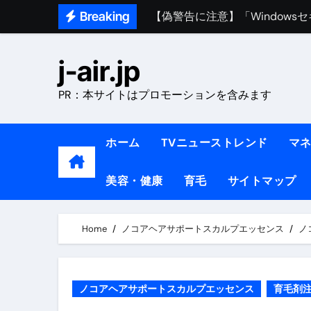
Skip
Breaking
熊本イオンモール爆発事故｜責
to
content
1ヶ月で7kg痩せる方法#ダイエッ
j-air.jp
1万回再生!!【更年期ダイエ
PR：本サイトはプロモーションを含みます
【医者が教える】本当に痩せる
中町綾が2週間で3.5kg痩せた方法 
ホーム
TVニューストレンド
マ
【医者が解説】食べたら痩せる食
美容・健康
育毛
サイトマップ
【医者が解説】このふくらはぎ
【ダイエット迷子必見】38歳
Home
ノコアヘアサポートスカルプエッセンス
ノ
【美容】ダイエットに対する私
【1日ダイエットルーティン】運動
ノコアヘアサポートスカルプエッセンス
育毛剤
『葬送のフリーレン』の学び｜