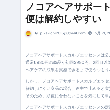
ノコアヘアサポー
リサイクル業者の無料回収・無
便は解約しやすい
山梨県震度6弱と富士山噴火の関
青森県震度6とベネゼエラM7級
By
pikakichi2015@gmail.com
5月 21, 
Cookie同意管理ツール「ST
金融ブラックでも毎日「ビット
ノコアヘアサポートスカルプエッセンスは
【輸入消費税】輸入に消費税は
通常6980円の商品が初回3980円、2回目以
この動画は国にすぐ消されます。
ヘアケアの成果を実感できるまで使うつもり
意外にありえる？日経平均400
しかし、ノコアヘアサポートスカルプエッセ
アフィリエイト【稼げるキーワード
解約しにくい商品の場合、途中で止めると実
そのため、頭皮に合わないことを気にして単
【必見】融資受けるなら”コレ”を確
弁護士が教える「投資詐欺」に引
ノコアヘアサポートスカルプエッセンスの定