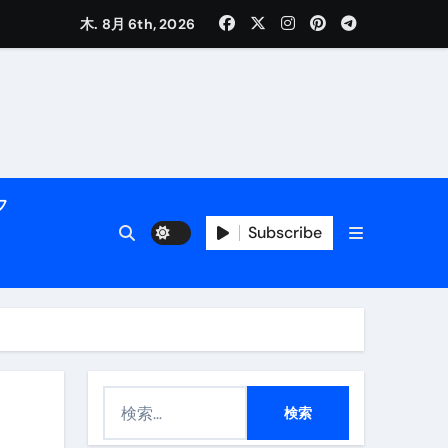
木. 8月 6th, 2026
く解説
フ
Subscribe
活用術】
検
付き | ダイエット中の食事
索