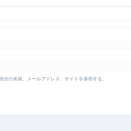
少しだけ甘くする、現代スイーツ文化のすべて ―
。」防災意識を日常に変える地震対策ステッカー
自分の名前、メールアドレス、サイトを保存する。