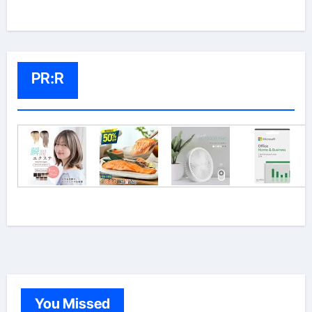
PR:R
You Missed