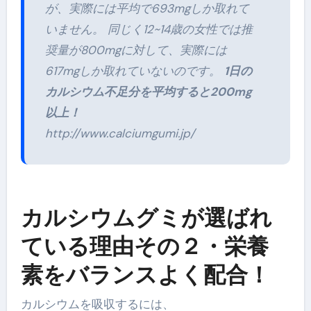
が、実際には平均で693mgしか取れて
いません。 同じく12~14歳の女性では推
奨量が800mgに対して、実際には
617mgしか取れていないのです。
1日の
カルシウム不足分を平均すると200mg
以上！
http://www.calciumgumi.jp/
カルシウムグミが選ばれ
ている理由その２・栄養
素をバランスよく配合！
カルシウムを吸収するには、