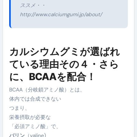
ススメ・・
http://www.calciumgumi.jp/about/
カルシウムグミが選ばれ
ている理由その４・さら
に、BCAAを配合！
BCAA（分岐鎖アミノ酸）とは、
体内では合成できない
つまり、
栄養摂取が必要な
「必須アミノ酸」で、
バリン
（valine)