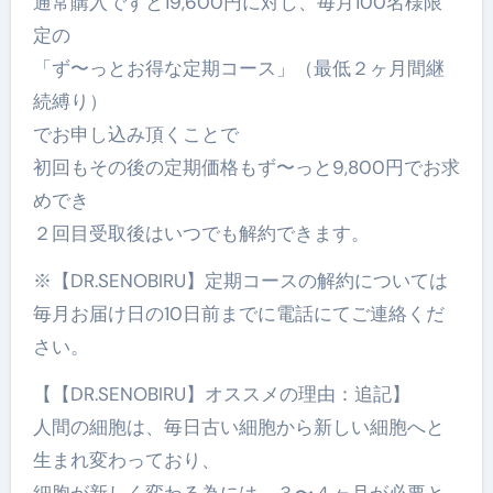
通常購入ですと19,600円に対し、毎月100名様限
定の
「ず〜っとお得な定期コース」（最低２ヶ月間継
続縛り）
でお申し込み頂くことで
初回もその後の定期価格もず〜っと9,800円でお求
めでき
２回目受取後はいつでも解約できます。
※【DR.SENOBIRU】定期コースの解約については
毎月お届け日の10日前までに電話にてご連絡くだ
さい。
【【DR.SENOBIRU】オススメの理由：追記】
人間の細胞は、毎日古い細胞から新しい細胞へと
生まれ変わっており、
細胞が新しく変わる為には、３〜４ヶ月が必要と