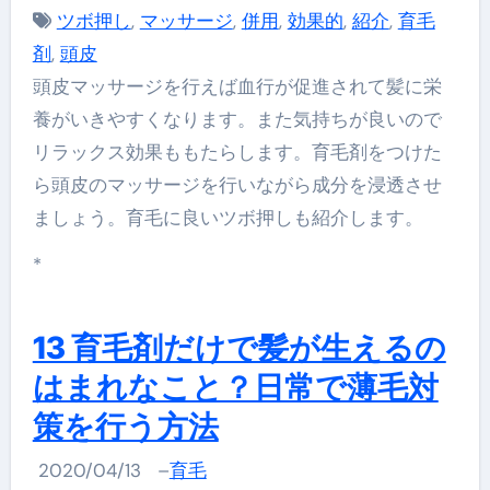
ツボ押し
,
マッサージ
,
併用
,
効果的
,
紹介
,
育毛
剤
,
頭皮
頭皮マッサージを行えば血行が促進されて髪に栄
養がいきやすくなります。また気持ちが良いので
リラックス効果ももたらします。育毛剤をつけた
ら頭皮のマッサージを行いながら成分を浸透させ
ましょう。育毛に良いツボ押しも紹介します。
*
13 育毛剤だけで髪が生えるの
はまれなこと？日常で薄毛対
策を行う方法
2020/04/13
–
育毛