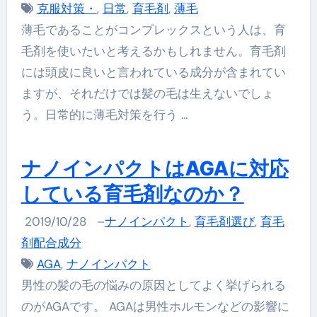
克服対策・
,
日常
,
育毛剤
,
薄毛
薄毛であることがコンプレックスという人は、育
毛剤を使いたいと考えるかもしれません。育毛剤
には頭皮に良いと言われている成分が含まれてい
ますが、それだけでは髪の毛は生えないでしょ
う。日常的に薄毛対策を行う …
ナノインパクトはAGAに対応
している育毛剤なのか？
2019/10/28
–
ナノインパクト
,
育毛剤選び
,
育毛
剤配合成分
AGA
,
ナノインパクト
男性の髪の毛の悩みの原因としてよく挙げられる
のがAGAです。 AGAは男性ホルモンなどの影響に