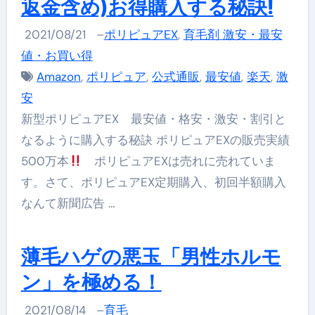
返金含め)お得購入する秘訣!
2021/08/21
–
ポリピュアEX
,
育毛剤 激安・最安
値・お買い得
Amazon
,
ポリピュア
,
公式通販
,
最安値
,
楽天
,
激
安
新型ポリピュアEX 最安値・格安・激安・割引と
なるように購入する秘訣 ポリピュアEXの販売実績
500万本
ポリピュアEXは売れに売れていま
す。さて、ポリピュアEX定期購入、初回半額購入
なんて新聞広告 …
薄毛ハゲの悪玉「男性ホルモ
ン」を極める！
2021/08/14
–
育毛