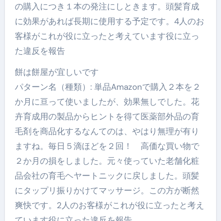
の購入につき１本の発注にしときます。頭髪育成
に効果があれば長期に使用する予定です。4人のお
客様がこれが役に立ったと考えています役に立っ
た違反を報告
餅は餅屋が宜しいです
パターン名（種類）: 単品Amazonで購入２本を２
か月に亘って使いましたが、効果無しでした。花
卉育成用の製品からヒントを得て医薬部外品の育
毛剤を商品化するなんてのは、やはり無理が有り
ますね。毎日５滴ほどを２回！ 高価な買い物で
２か月の損をしました。元々使っていた老舗化粧
品会社の育毛ヘヤートニックに戻しました。頭髪
にタップリ振りかけてマッサージ。この方が断然
爽快です。2人のお客様がこれが役に立ったと考え
ています役に立った違反を報告