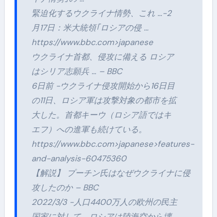
緊迫化するウクライナ情勢、これ …-2
月17日：米大統領｢ロシアの侵 …
https://www.bbc.com>japanese
ウクライナ首都、侵攻に備える ロシア
はシリア志願兵 … – BBC
6日前 -ウクライナ侵攻開始から16日目
の11日、ロシア軍は攻撃対象の都市を拡
大した。首都キーウ（ロシア語ではキ
エフ）への進軍も続けている。
https://www.bbc.com>japanese>features-
and-analysis-60475360
【解説】 プーチン氏はなぜウクライナに侵
攻したのか – BBC
2022/3/3 -人口4400万人の欧州の民主
国家に対して、ロシアは陸海空から壊