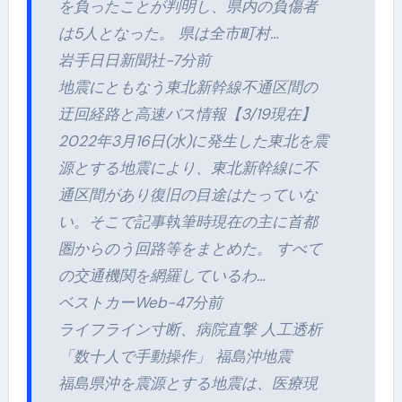
を負ったことが判明し、県内の負傷者
は5人となった。 県は全市町村…
岩手日日新聞社-7分前
地震にともなう東北新幹線不通区間の
迂回経路と高速バス情報【3/19現在】
2022年3月16日(水)に発生した東北を震
源とする地震により、東北新幹線に不
通区間があり復旧の目途はたっていな
い。そこで記事執筆時現在の主に首都
圏からのう回路等をまとめた。 すべて
の交通機関を網羅しているわ…
ベストカーWeb-47分前
ライフライン寸断、病院直撃 人工透析
「数十人で手動操作」 福島沖地震
福島県沖を震源とする地震は、医療現