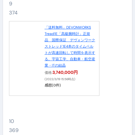
9
374
「送料無料」DEVONWORKS
Tread1E「高級腕時計」正規
品 国際保証 デヴォンワーク
ストレッド1E4本のタイムベル
トが高速回転して時間を表示す
る。宇宙工学、自動車・航空産
業・ITの結晶
3,740,000円
価格:
(2022/3/19 15:56時点)
感想(0件)
10
369