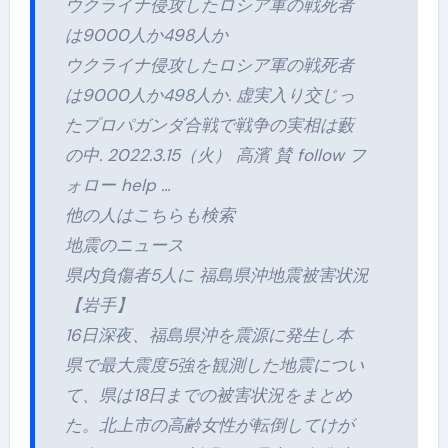
ウクライナ侵攻したロシア軍の戦死者
は9000人か498人か
ウクライナ侵攻したロシア軍の戦死者
は9000人か498人か. 虚実入り交じっ
たプロパガンダ合戦で戦争の実相は藪
の中. 2022.3.15（火） 高濱 賛 follow フ
ォロー help …
他の人はこちらも検索
地震のニュース
県内負傷者5人に 福島県沖地震被害状況
【岩手】
16日深夜、福島県沖を震源に発生し本
県で最大震度5強を観測した地震につい
て、県は18日までの被害状況をまとめ
た。北上市の高齢女性が転倒してけが