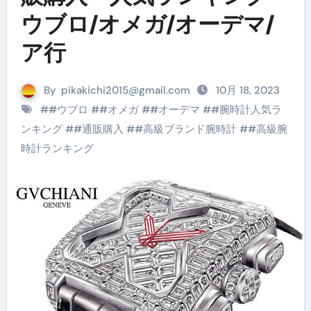
ウブロ/オメガ/オーデマ/
ア行
By
pikakichi2015@gmail.com
10月 18, 2023
#
#ウブロ
#
#オメガ
#
#オーデマ
#
#腕時計人気ラ
ンキング
#
#通販購入
#
#高級ブランド腕時計
#
#高級腕
時計ランキング