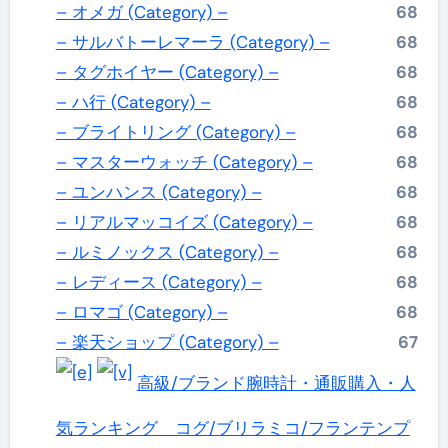
– オメガ (Category) –
68
– サルバトーレマーラ (Category) –
68
– タグホイヤー (Category) –
68
– ハ行 (Category) –
68
– ブライトリング (Category) –
68
– マスターウォッチ (Category) –
68
– ユンハンス (Category) –
68
– リアルマッコイズ (Category) –
68
– ルミノックス (Category) –
68
– レディース (Category) –
68
– ロマゴ (Category) –
68
– 楽天ショップ (Category) –
67
高級/ブランド腕時計・通販購入・人
気ランキング コグ/ブリラミコ/フランテンプ