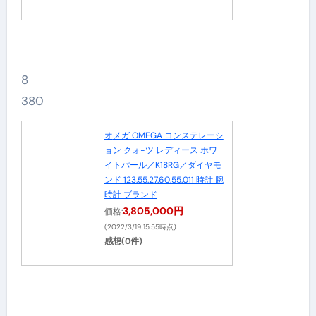
8
380
オメガ OMEGA コンステレーシ
ョン クォ−ツ レディース ホワ
イトパール／K18RG／ダイヤモ
ンド 123.55.27.60.55.011 時計 腕
時計 ブランド
3,805,000円
価格:
(2022/3/19 15:55時点)
感想(0件)