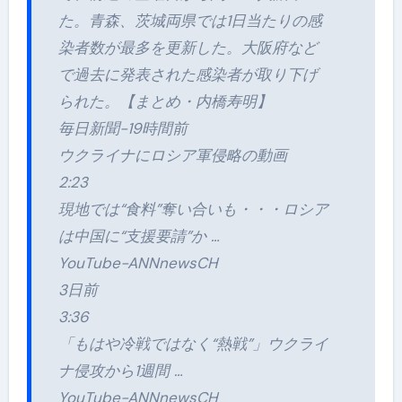
た。青森、茨城両県では1日当たりの感
染者数が最多を更新した。大阪府など
で過去に発表された感染者が取り下げ
られた。【まとめ・内橋寿明】
毎日新聞-19時間前
ウクライナにロシア軍侵略の動画
2:23
現地では“食料”奪い合いも・・・ロシア
は中国に“支援要請”か …
YouTube-ANNnewsCH
3日前
3:36
「もはや冷戦ではなく“熱戦”」ウクライ
ナ侵攻から1週間 …
YouTube-ANNnewsCH