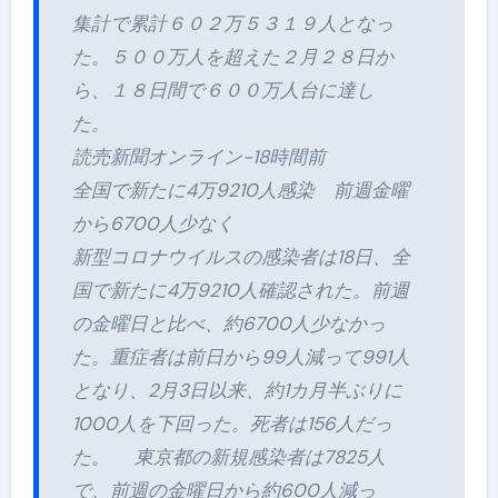
集計で累計６０２万５３１９人となっ
た。５００万人を超えた２月２８日か
ら、１８日間で６００万人台に達し
た。
読売新聞オンライン-18時間前
全国で新たに4万9210人感染 前週金曜
から6700人少なく
新型コロナウイルスの感染者は18日、全
国で新たに4万9210人確認された。前週
の金曜日と比べ、約6700人少なかっ
た。重症者は前日から99人減って991人
となり、2月3日以来、約1カ月半ぶりに
1000人を下回った。死者は156人だっ
た。 東京都の新規感染者は7825人
で、前週の金曜日から約600人減っ