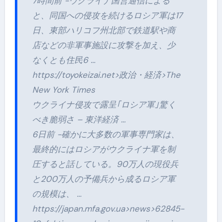
7時間前 -ウクライナ国営通信による
と、同国への侵攻を続けるロシア軍は17
日、東部ハリコフ州北部で鉄道駅や商
店などの非軍事施設に攻撃を加え、少
なくとも住民6 …
https://toyokeizai.net>政治・経済>The
New York Times
ウクライナ侵攻で露呈｢ロシア軍｣驚く
べき脆弱さ – 東洋経済 …
6日前 -確かに大多数の軍事専門家は、
最終的にはロシアがウクライナ軍を制
圧すると話している。90万人の現役兵
と200万人の予備兵から成るロシア軍
の規模は、 …
https://japan.mfa.gov.ua>news>62845-