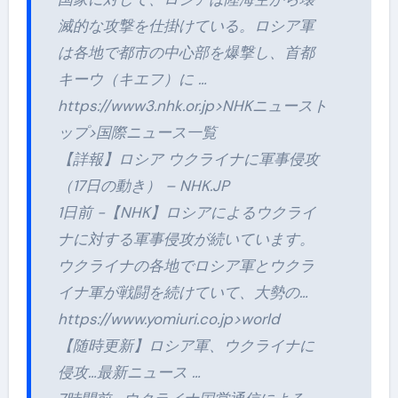
滅的な攻撃を仕掛けている。ロシア軍
は各地で都市の中心部を爆撃し、首都
キーウ（キエフ）に …
https://www3.nhk.or.jp>NHKニュースト
ップ>国際ニュース一覧
【詳報】ロシア ウクライナに軍事侵攻
（17日の動き） – NHK.JP
1日前 -【NHK】ロシアによるウクライ
ナに対する軍事侵攻が続いています。
ウクライナの各地でロシア軍とウクラ
イナ軍が戦闘を続けていて、大勢の…
https://www.yomiuri.co.jp>world
【随時更新】ロシア軍、ウクライナに
侵攻…最新ニュース …