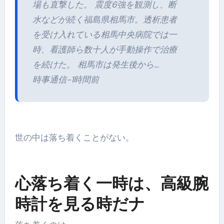
場も直撃した。 震度6強を観測し、断
水などが続く福島県相馬市。透析患者
を受け入れている相馬中央病院では一
時、看護師ら数十人が手動操作で治療
を続けた。 相馬市は発生後から…
時事通信-1時間前
世の中は落ち着くことがない。
心落ち着く一時は、高級腕
時計を見る時だナ