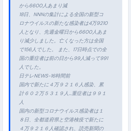
から6600人あまり減
18日、NNNの集計による全国の新型コ
ロナウイルスの新たな感染者は4万9210
人となり、先週金曜日から6600人あま
り減少しました。亡くなった方は全国
で156人でした。 また、17日時点での全
国の重症者は前の日から99人減って991
人でした。
日テレNEWS-16時間前
国内で新たに４万９２１６人感染、累
計６０２万５３１９人…重症者は９９１
人
国内の新型コロナウイルス感染者は１
８日、全都道府県と空港検疫で新たに
４万９２１６人確認され、読売新聞の