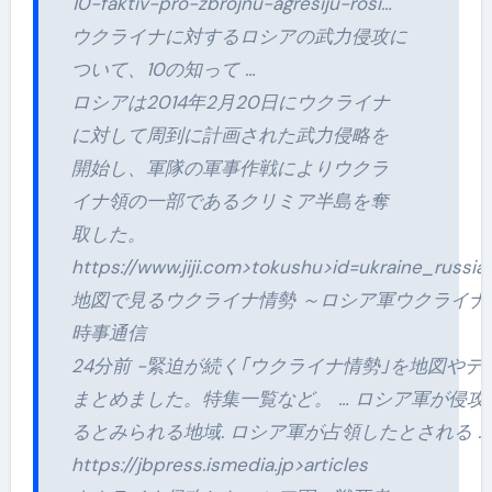
10-faktiv-pro-zbrojnu-agresiju-rosi…
ウクライナに対するロシアの武力侵攻に
ついて、10の知って …
ロシアは2014年2月20日にウクライナ
に対して周到に計画された武力侵略を
開始し、軍隊の軍事作戦によりウクラ
イナ領の一部であるクリミア半島を奪
取した。
https://www.jiji.com>tokushu>id=ukraine_russi
地図で見るウクライナ情勢 ～ロシア軍ウクライナ侵
時事通信
24分前 -緊迫が続く｢ウクライナ情勢｣を地図やデ
まとめました。特集一覧など。 … ロシア軍が侵攻
るとみられる地域. ロシア軍が占領したとされる …
https://jbpress.ismedia.jp>articles