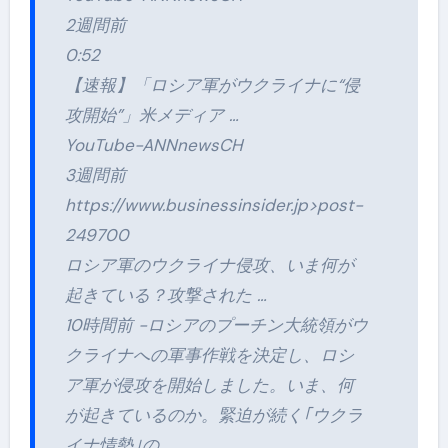
2週間前
0:52
【速報】「ロシア軍がウクライナに“侵
攻開始”」米メディア …
YouTube-ANNnewsCH
3週間前
https://www.businessinsider.jp>post-
249700
ロシア軍のウクライナ侵攻、いま何が
起きている？攻撃された …
10時間前 -ロシアのプーチン大統領がウ
クライナへの軍事作戦を決定し、ロシ
ア軍が侵攻を開始しました。いま、何
が起きているのか。緊迫が続く｢ウクラ
イナ情勢｣の …