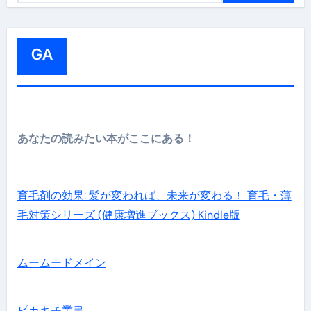
:
GA
あなたの読みたい本がここにある！
育毛剤の効果: 髪が変われば、未来が変わる！ 育毛・薄
毛対策シリーズ (健康増進ブックス) Kindle版
ムームードメイン
ピカキチ叢書