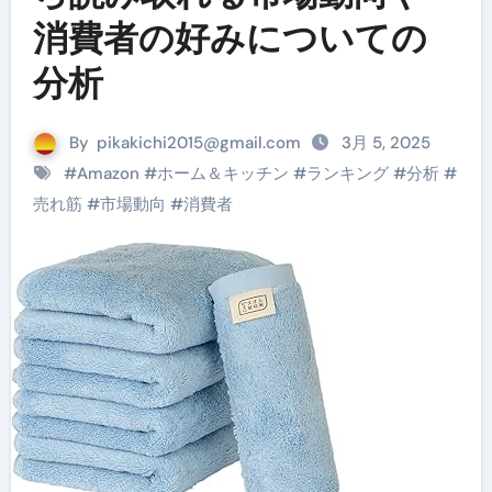
消費者の好みについての
分析
By
pikakichi2015@gmail.com
3月 5, 2025
#
Amazon
#
ホーム＆キッチン
#
ランキング
#
分析
#
売れ筋
#
市場動向
#
消費者