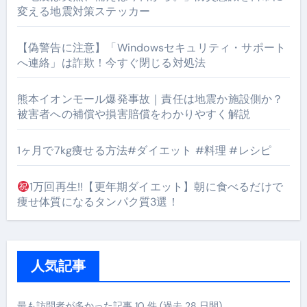
変える地震対策ステッカー
【偽警告に注意】「Windowsセキュリティ・サポート
へ連絡」は詐欺！今すぐ閉じる対処法
熊本イオンモール爆発事故｜責任は地震か施設側か？
被害者への補償や損害賠償をわかりやすく解説
1ヶ月で7kg痩せる方法#ダイエット #料理 #レシピ
1万回再生!!【更年期ダイエット】朝に食べるだけで
痩せ体質になるタンパク質3選！
人気記事
最も訪問者が多かった記事 10 件 (過去 28 日間)