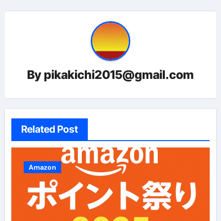
ー
シ
ョ
ン
By
pikakichi2015@gmail.com
Related Post
Amazon