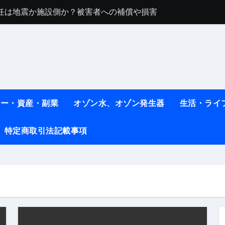
任は地震か施設側か？被害者への補償や損害賠償をわかりやす
ト #料理 #レシピ
ット】朝に食べるだけで痩せ体質になるタンパク質3選！
薬はコレ！ #医療ダイエット
#shots
ネー・資産・副業
オゾン水、オゾン発生器
生活・ライ
べ物7選 #ダイエット
特定商取引法記載事項
痩せ本当に効果ある？ #エクササイズ
人生最後のダイエット、食事はこれからやりました！【あすけん
の考え方と実践方法を解説します【健康】
なしで2ヶ月で10kg減量した、私の痩せる9つの習慣 | レシピ
時間・記憶・名言・人生哲学から読み解く生き方