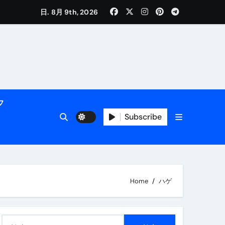
く解説
日. 8月 9th, 2026
フ
Subscribe
活用術】
Home
ハゲ
付き | ダイエット中の食事
検