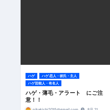
リサイクル業者の無料回収・無
山梨県震度6弱と富士山噴火の関
青森県震度6とベネゼエラM7級
Cookie同意管理ツール「ST
金融ブラックでも毎日「ビット
【輸入消費税】輸入に消費税は
この動画は国にすぐ消されます。
意外にありえる？日経平均400
ハゲ
ハゲ 恋人・彼氏・主人
アフィリエイト【稼げるキーワード
ハゲ芸能人・有名人
ハゲ・薄毛・アラート にご注
【必見】融資受けるなら”コレ”を確
意！！
弁護士が教える「投資詐欺」に引
pikakichi2015@gmail.com
8月 21,