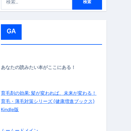
索
:
GA
メイン】
あなたの読みたい本がここにある！
の先さらに貧しくなります。【 竹花貴騎 切り抜き 会社員 
育毛剤の効果: 髪が変われば、未来が変わる！
育毛・薄毛対策シリーズ (健康増進ブックス)
Kindle版
ムームードメイン