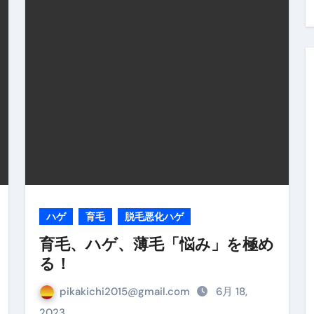
料査定は危険？情報収集との関係と見分け方を解説
係｜最新観測データと前兆現象を徹底解説【2026】
地震の関連性は？
RIGHT」取り扱い開始＆リリース記念キャンペーン【ムームード
コイン」がもらえる超お得アプリ
かかるのか？勘定科目・仕訳・申告書記載方法
これが日本が残念な国になった理由です。国民は●●をしないとこ
00円を妄想シナリオ検証してみた！ズボラ株投資
ハゲ
育毛
脱毛悪化ハゲ
】一覧※YouTubeブログSNS共通
育毛、ハゲ、薄毛「悩み」を極め
る！
実に取り組むべき！ #shorts
っかからないための方法 #投資詐欺 #詐欺 #弁護士 #法律
pikakichi2015@gmail.com
6月 18,
2023