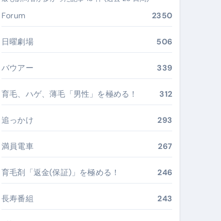
ぶ”実践大全
Forum
2350
Peach／FDA／ソラシドエアを目的別に選ぶコツと、失敗し
日曜劇場
506
る。いま選ばれている新定番ドメイン
バウアー
339
 #美容 #健康 #雑学 #ナレーター #小林将大
育毛、ハゲ、薄毛「男性」を極める！
312
#美容 #健康 #雑学 #ナレーター #小林将大
 #美容 #健康 #雑学 #ナレーター #小林将大
追っかけ
293
満員電車
267
育毛剤「返金(保証)」を極める！
246
おすすめ・選び方・洗い方・Q&Aまで
あなたの寝室に最適解を出す快眠ガイド
長寿番組
243
“足腰と体幹”を育てる選び方＆続け方ガイド