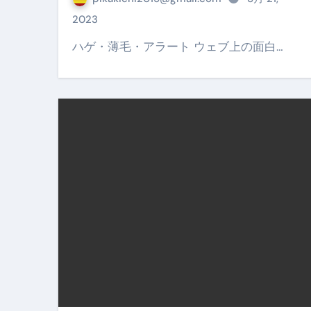
【PR】フリーランス必見！入
2023
【2023年最新】金融ブラックでも
ハゲ・薄毛・アラート ウェブ上の面白…
個人事業主は銀行から融資を受けると
【誰でも出来る】3万円が10％増
【即金】3時間で5万円稼ぐ
【超高騰】爆上がりしたビットコイン
Q：借りた借金を返さなくていい場
【必見】もう営業電話は怖くな
フリーランス・個人事業主にお
自己破産中に絶対にしてはダメ
自己破産にまつわるよくある勘違い
体脂肪が落ちる朝食3選 #ダイ