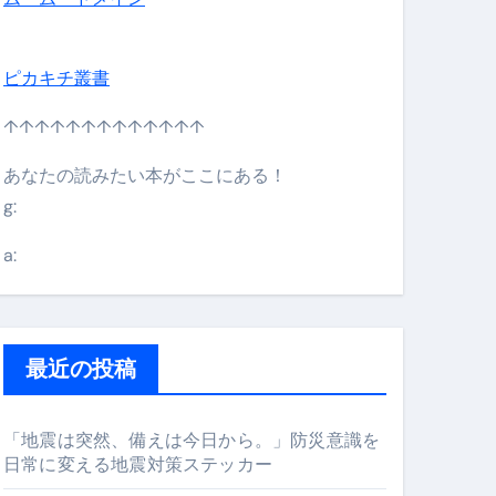
ピカキチ叢書
↑↑↑↑↑↑↑↑↑↑↑↑↑
あなたの読みたい本がここにある！
g:
日】 #bitcoin #全財産 #暗号資産
a:
最近の投稿
「地震は突然、備えは今日から。」防災意識を
日常に変える地震対策ステッカー