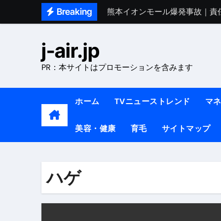
Skip
Breaking
熊本イオンモール爆発事故｜責
to
1ヶ月で7kg痩せる方法#ダイエッ
content
j-air.jp
1万回再生!!【更年期ダイエ
PR：本サイトはプロモーションを含みます
【医者が教える】本当に痩せる
中町綾が2週間で3.5kg痩せた方法 
ホーム
TVニューストレンド
マ
【医者が解説】食べたら痩せる食
美容・健康
育毛
サイトマップ
【医者が解説】このふくらはぎ
【ダイエット迷子必見】38歳
【美容】ダイエットに対する私
ハゲ
【1日ダイエットルーティン】運動
『葬送のフリーレン』の学び｜