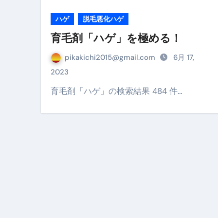
No.102 9割が勘違い 自己破産
ハゲ
脱毛悪化ハゲ
育毛剤「ハゲ」を極める！
アーモンドを毎日食べたらどうなる
pikakichi2015@gmail.com
6月 17,
【ひろゆき】借金1億円あります 
2023
セラピストのための！美容、健
育毛剤「ハゲ」の検索結果 484 件…
弁護士解説【詐欺被害】警察に
5キロ痩せる簡単な方法
ムームードメイン 2月のおすす
FRONTIER スーパーセール
なくす不安と消える恐怖をゼロにする
使った分だけ支払う、いちばん賢いス
英語が「聞こえる・分かる・話せ