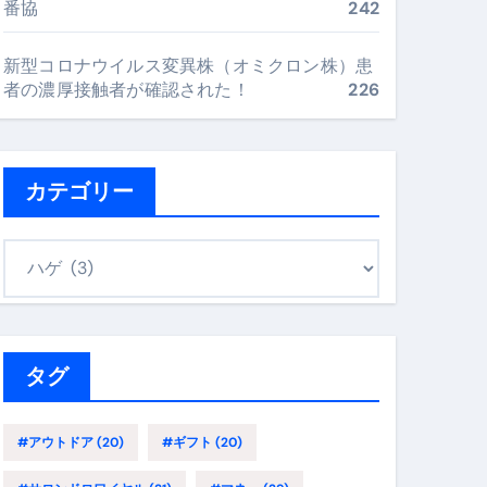
番協
242
最安値で実現する究極の旅術
新型コロナウイルス変異株（オミクロン株）患
者の濃厚接触者が確認された！
226
再定義する新しいサプリ体験
完全ガイドブック
カテゴリー
まで目的別に失敗しない
カ
テ
ゴ
ックリスト（高齢者にも）
リ
飛び散り対策の選び方
ー
タグ
に“満足度MAX”で食べるコツ
#アウトドア
(20)
#ギフト
(20)