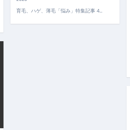
金前の売上をすぐに現金で受け取る方法
育毛、ハゲ、薄毛「悩み」特集記事 4…
可能な資金調達法3選！#shorts
リスクが高い #shorts
量の「33000円」になる！
セルフバックの全貌！危険回避と安全な稼ぎ方を徹底解説
に695万円も投資してる営業39歳サラリーマン【2025年10月3
合ってありますか？#Shorts
い！初心者でも成果を出す電話の仕方はコレ！
すすめの資金調達4選
なこと7選
4選#Shorts
エット