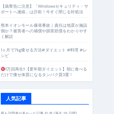
【偽警告に注意】「Windowsセキュリティ・サ
ポートへ連絡」は詐欺！今すぐ閉じる対処法
#筋トレ #美容 #健康 #雑学 #ナレーター #小林将大
熊本イオンモール爆発事故｜責任は地震か施設
orts
側か？被害者への補償や損害賠償をわかりやす
く解説
1ヶ月で7kg痩せる方法#ダイエット #料理 #レ
シピ
1万回再生!!【更年期ダイエット】朝に食べる
となるのが独自ドメイン
だけで痩せ体質になるタンパク質3選！
Oを最安で手に入れる方法
マホ防衛システム」完全ガイド
人気記事
ガイド
最も訪問者が多かった記事 10 件 (過去 28 日間)