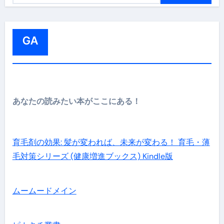
:
GA
あなたの読みたい本がここにある！
育毛剤の効果: 髪が変われば、未来が変わる！ 育毛・薄
毛対策シリーズ (健康増進ブックス) Kindle版
ムームードメイン