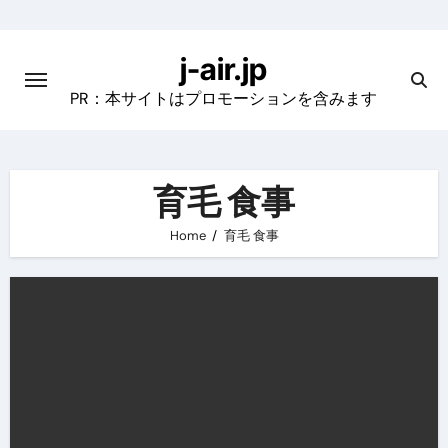
Skip
to
j-air.jp
content
PR：本サイトはプロモーションを含みます
育毛 食事
Home
育毛 食事