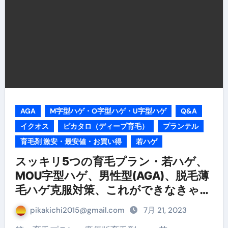
AGA
M字型ハゲ・O字型ハゲ・U字型ハゲ
Q&A
イクオス
ピカタロ（ディープ育毛）
プランテル
育毛剤 激安・最安値・お買い得
若ハゲ
スッキリ5つの育毛プラン・若ハゲ、
MOU字型ハゲ、男性型(AGA)、脱毛薄
毛ハゲ克服対策、これができなきゃス
キンヘッド
pikakichi2015@gmail.com
7月 21, 2023