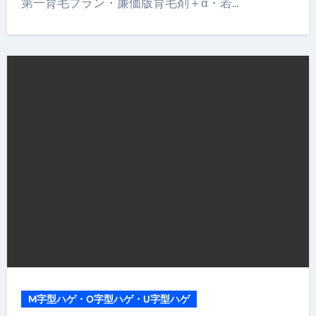
第一育毛プラン・廉価版育毛剤＋α・若…
M字型ハゲ・O字型ハゲ・U字型ハゲ