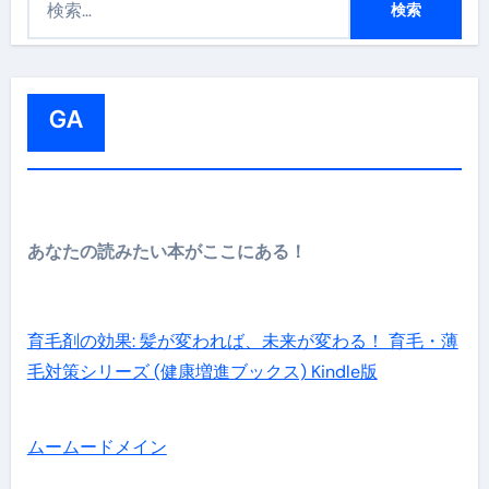
索
:
GA
あなたの読みたい本がここにある！
育毛剤の効果: 髪が変われば、未来が変わる！ 育毛・薄
毛対策シリーズ (健康増進ブックス) Kindle版
ムームードメイン