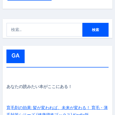
検
索
:
GA
あなたの読みたい本がここにある！
育毛剤の効果: 髪が変われば、未来が変わる！ 育毛・薄
毛対策シリーズ (健康増進ブックス) Kindle版