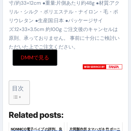
寸/約33×12cm ●重量:片側あたり約48g ●材質:アク
リル・シルク・ポリエステル・ナイロン・毛・ポ
リウレタン ●生産国:日本 ●パッケージサイ
ズ:12×33×3.5cm 約100g ご注文後のキャンセルは
原則、承っておりません。 事前に十分にご検討い
ただいた上でご注文ください。
DMMで見る
目次
Related posts:
NONNICO電子ベイプ の評判、良
片岡製作所 タマハガネ 竹 ボーニ