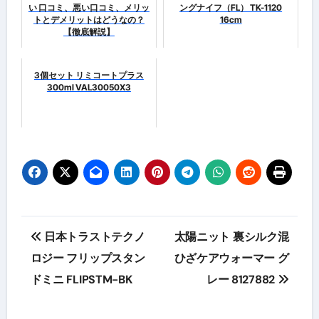
い 口コミ、悪い口コミ、メリッ
ングナイフ（FL） TK-1120
トとデメリットはどうなの？
16cm
【徹底解説】
3個セット リミコートプラス
300ml VAL30050X3
投
日本トラストテクノ
太陽ニット 裏シルク混
稿
ロジー フリップスタン
ひざケアウォーマー グ
ドミニ FLIPSTM-BK
レー 8127882
ナ
ビ