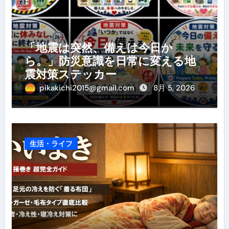
「地震は突然、備えは今日か
ら。」防災意識を日常に変える地
震対策ステッカー
pikakichi2015@gmail.com
8月 5, 2026
生活・ライフ