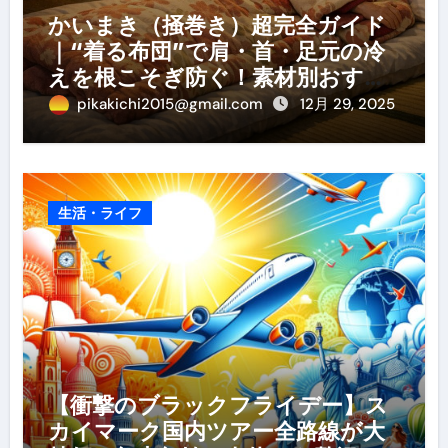
かいまき（掻巻き）超完全ガイド
｜“着る布団”で肩・首・足元の冷
えを根こそぎ防ぐ！素材別おすす
め・選び方・洗い方・Q&Aまで
pikakichi2015@gmail.com
12月 29, 2025
生活・ライフ
【衝撃のブラックフライデー】ス
カイマーク国内ツアー全路線が大