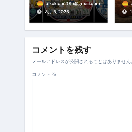
地震対策ステッカー
の
pikakichi2015@gmail.com
ぐ
8月 5, 2026
め
方
コメントを残す
メールアドレスが公開されることはありません
コメント
※