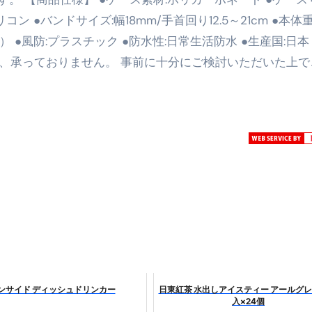
る」に変わる30日間 ― 科学的メソッドで英語脳を作る完全
リコン ●バンドサイズ:幅18mm/手首回り12.5～21cm ●本体
最安1万円台＆ハワイ朝食付き割引まで網羅 ― “失敗せずに選
SON） ●風防:プラスチック ●防水性:日常生活防水 ●生産国:日本
則、承っておりません。 事前に十分にご検討いただいた上で
：国内航空券＋ホテルが“セット割”で最安級！ スカイマーク／
e】今注目のドメインをご紹介
何をするサイトか”が一目で伝わ
①【30秒でわかる効果まとめ】#梅干し #ダイエット #筋トレ
なるの？②【30秒でわかる効果まとめ】#ダイエット #筋トレ 
①【30秒でわかる効果まとめ】#バナナ #ダイエット #筋トレ
けたらどうなるのか？ #ダイエット #プロテイン #痩せる
完成まで。ムームードメインなら“全部まとめて”安心スタート
ド｜“着る布団”で肩・首・足元の冷えを根こそぎ防ぐ！素材別
完全攻略”｜シンサレート・羽毛・人工羽毛・調温・吸湿発熱…
ンサイド ディッシュドリンカー
日東紅茶 水出しアイスティー アールグレイ
入×24個