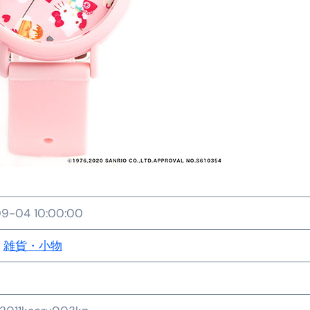
金前の売上をすぐに現金で受け取る方法
可能な資金調達法3選！#shorts
リスクが高い #shorts
量の「33000円」になる！
セルフバックの全貌！危険回避と安全な稼ぎ方を徹底解説
に695万円も投資してる営業39歳サラリーマン【2025年10月3
合ってありますか？#Shorts
9-04 10:00:00
い！初心者でも成果を出す電話の仕方はコレ！
すすめの資金調達4選
雑貨・小物
なこと7選
4選#Shorts