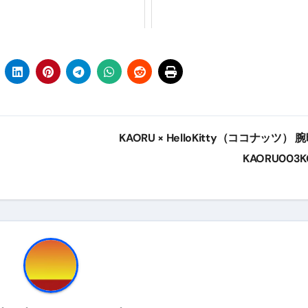
ル付き・筋力アシスト・ツイスト・天然木まで徹底分類！室内で
トリ超新春セール＆セット割完全攻略ガイド｜海外・国内旅行を
― 正しく知ることが、最大の感染対策になる ―
 飲むミスト（IN MIST）とは何か──「飲む」という行為を
来を彩る方法――「ただのイベント」を一生の思い出に変える
KAORU × HelloKitty（ココナッツ） 
だけ」じゃない。日常の“重だるさ”を軽くする選択肢
KAORU003
イド｜スマホ対応・防寒・撥水・作業用（ニトリル/ビニール）
り・肌へのやさしさ・防水・充電方式まで失敗しない選び方
集音器との違い・タイプ別比較・価格の考え方・失敗しないチェ
ド：高級クリッパー・ニッパー・電動まで、硬い爪／巻き爪／
：ズワイ・タラバ・ポーション・カット済みの選び方と、年末年始
暮らしが生んだ“完成された保存食文化”