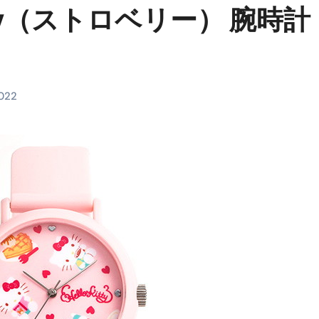
Kitty（ストロベリー） 腕時計
料査定は危険？情報収集との関係と見分け方を解説
係｜最新観測データと前兆現象を徹底解説【2026】
地震の関連性は？
2022
RIGHT」取り扱い開始＆リリース記念キャンペーン【ムームード
コイン」がもらえる超お得アプリ
かかるのか？勘定科目・仕訳・申告書記載方法
これが日本が残念な国になった理由です。国民は●●をしないとこ
00円を妄想シナリオ検証してみた！ズボラ株投資
】一覧※YouTubeブログSNS共通
実に取り組むべき！ #shorts
っかからないための方法 #投資詐欺 #詐欺 #弁護士 #法律