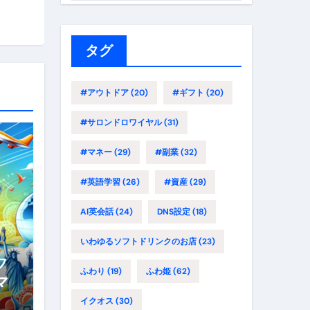
ゴ
リ
ー
タグ
#アウトドア
(20)
#ギフト
(20)
#サロンドロワイヤル
(31)
#マネー
(29)
#副業
(32)
#英語学習
(26)
#資産
(29)
AI英会話
(24)
DNS設定
(18)
いわゆるソフトドリンクのお店
(23)
フ
ふわり
(19)
ふわ姫
(62)
マ
路
イクオス
(30)