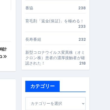
“足腰と体幹”を育てる選び方＆続け方ガイド
番協
238
最安値で実現する究極の旅術
育毛剤「返金(保証)」を極める！
233
再定義する新しいサプリ体験
長寿番組
232
完全ガイドブック
腕時計
新型コロナウイルス変異株（オミ
KG
クロン株）患者の濃厚接触者が確
まで目的別に失敗しない
認された！
218
ックリスト（高齢者にも）
カテゴリー
飛び散り対策の選び方
に“満足度MAX”で食べるコツ
カ
テ