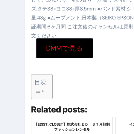
英語が「聞こえる・分かる・話せ
ズ:タテ38×ヨコ38×厚8.5mm ●バンド素材:シ
【海外ツアー完全ガイド】アジア
量:43g ●ムーブメント:日本製（SEIKO EP
証期間:6ヶ月間 ご注文後のキャンセルは原
新春スペシャルセール完全ガイド
文ください。
【ムームードメイン】 【.sit
DMMで見る
梅干しを毎日食べたらどうなるの？
ブルーベリーを毎日食べたらどう
バナナを毎日食べたらどうなるの？
目次
筋トレせずにプロテインを飲み続
ドメイン取得からホームページ
Related posts:
かいまき（掻巻き）超完全ガイ
【最新版】掛け布団の選び方“
【EDIST. CLOSET】株式会社ＥＤＩＳＴ月額制
イ
ファッションレンタル