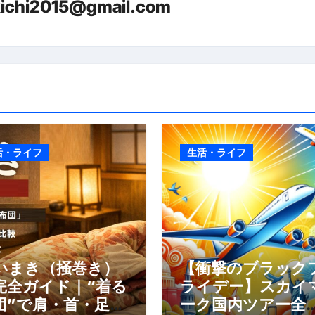
kichi2015@gmail.com
少しだけ甘くする、現代スイーツ文化のすべて ―
。」防災意識を日常に変える地震対策ステッカー
活・ライフ
生活・ライフ
いまき（掻巻き）
【衝撃のブラック
完全ガイド｜“着る
ライデー】スカイ
団”で肩・首・足元
ーク国内ツアー全