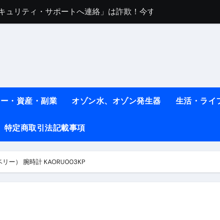
sセキュリティ・サポートへ連絡」は詐欺！今すぐ閉じる対処法
任は地震か施設側か？被害者への補償や損害賠償をわかりやす
ト #料理 #レシピ
ット】朝に食べるだけで痩せ体質になるタンパク質3選！
薬はコレ！ #医療ダイエット
#shots
ネー・資産・副業
オゾン水、オゾン発生器
生活・ライ
べ物7選 #ダイエット
特定商取引法記載事項
痩せ本当に効果ある？ #エクササイズ
人生最後のダイエット、食事はこれからやりました！【あすけん
トロベリー） 腕時計 KAORU003KP
の考え方と実践方法を解説します【健康】
なしで2ヶ月で10kg減量した、私の痩せる9つの習慣 | レシピ
時間・記憶・名言・人生哲学から読み解く生き方