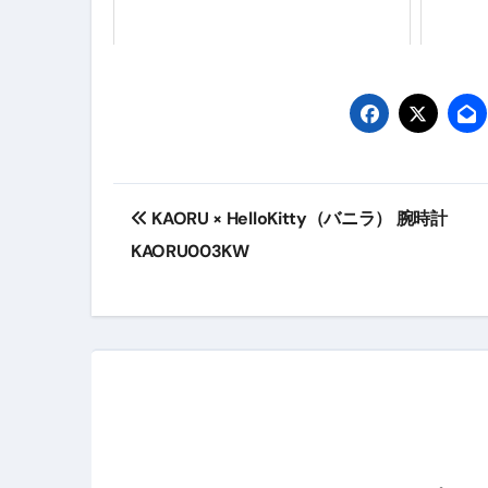
【アシストステッパー】ハンド
【2026年最新保存版】エア
コロナウイルス完全解説ガイド 
「3秒で整う、新しい栄養補給」
クリスマスの魔法で、心と未
投
KAORU × HelloKitty（バニラ） 腕時計
磁気ネックレスは「首に着ける
稿
KAORU003KW
【最新】手袋の選び方 完全ガ
ナ
電気カミソリ完全ガイド｜深剃
ビ
補聴器の選び方 完全ガイド｜
ゲ
失敗しない「爪切り」完全ガイ
ー
失敗しない「カニ」完全ガイド
シ
松前漬とは何か──北海道の海と