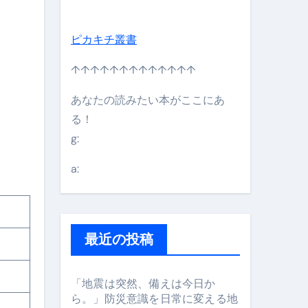
ピカキチ叢書
↑↑↑↑↑↑↑↑↑↑↑↑↑
あなたの読みたい本がここにあ
る！
g:
日】 #bitcoin #全財産 #暗号資産
a:
最近の投稿
「地震は突然、備えは今日か
ら。」防災意識を日常に変える地