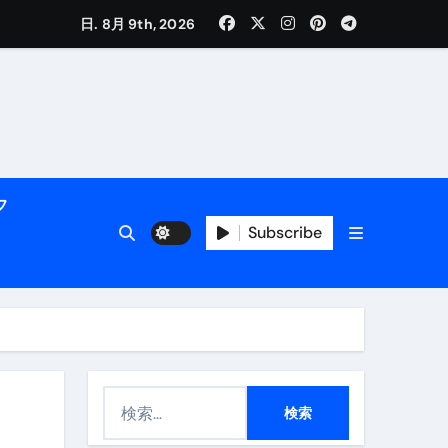
日. 8月 9th, 2026
く解説
フ
Subscribe
活用術】
検
付き | ダイエット中の食事
索