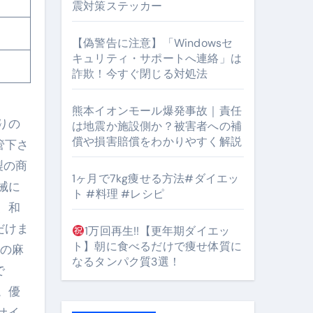
震対策ステッカー
【偽警告に注意】「Windowsセ
キュリティ・サポートへ連絡」は
#筋トレ #美容 #健康 #雑学 #ナレーター #小林将大
詐欺！今すぐ閉じる対処法
orts
熊本イオンモール爆発事故｜責任
りの
は地震か施設側か？被害者への補
償や損害賠償をわかりやすく解説
管下さ
製の商
1ヶ月で7kg痩せる方法#ダイエッ
械に
ト #料理 #レシピ
、和
となるのが独自ドメイン
だけま
1万回再生!!【更年期ダイエッ
Oを最安で手に入れる方法
ト】朝に食べるだけで痩せ体質に
ルの麻
なるタンパク質3選！
マホ防衛システム」完全ガイド
で
。優
サイ