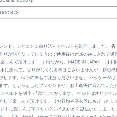
2011kaoru003kp
エット
0001423
の真実
の？①【30秒でわかる効果まとめ】#アーモンド #ダイエット 
返済か、自己破産かひろゆきさんならどちらを選びますか？ #sh
レンド。シリコンに練り込んでベルトを制作しました。 香
康、ダイエットにとても重要な女性ホルモンと男性ホルモン
香りが弱くなってしまうので使用後は付属の袋に入れて保
行っても返金されません
んで頂けます） 手頃ながら、MADE IN JAPAN・日本
 水に濡れて、香りがなくなる事はございませんが、精密機
致します。保管の際もご注意くださいませ。 パッケージは
めドメイン特集- ビジネスの信用を築く――そのすべての起点
ます。ちょっとしたプレゼントや、お土産等に喜んでいた
2026 完全攻略ガイド 今こそ買い時！ゲーミングPC・高性能BT
様にベルトを制作・設計しております。 ベルトはオリジナ
時代へ Pebblebee × iMazing で完成する「究極のス
として楽しんで頂けます。（お着物や浴衣等にもぴったり
とともに楽しんで頂きたいという思いから誕生いたしました
マホ代。 BB.exciteモバイル「Fitプラン」完全ガイド
。 【商品仕様】 ●ケース素材:ポリカーボネート ●ケース