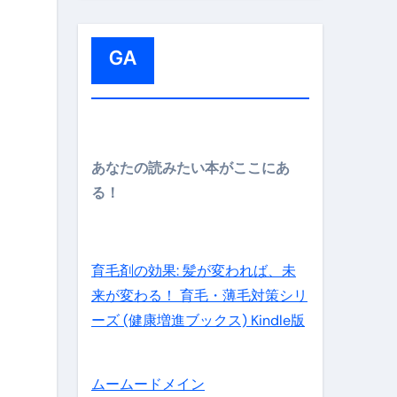
:
GA
メイン】
あなたの読みたい本がここにあ
る！
の先さらに貧しくなります。【 竹花貴騎 切り抜き 会社員 
育毛剤の効果: 髪が変われば、未
来が変わる！ 育毛・薄毛対策シリ
ーズ (健康増進ブックス) Kindle版
ムームードメイン