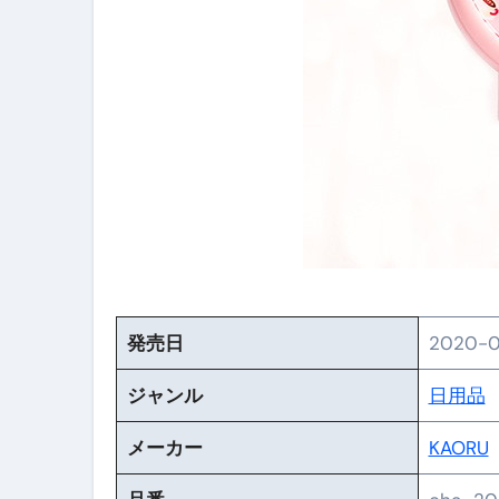
【PR】フリーランス必見！入
【2023年最新】金融ブラックでも
個人事業主は銀行から融資を受けると
【誰でも出来る】3万円が10％増
【即金】3時間で5万円稼ぐ
【超高騰】爆上がりしたビットコイン
Q：借りた借金を返さなくていい場
発売日
2020-0
【必見】もう営業電話は怖くな
フリーランス・個人事業主にお
ジャンル
日用品
自己破産中に絶対にしてはダメ
メーカー
KAORU
自己破産にまつわるよくある勘違い