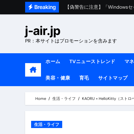
【偽警告に注意】「Window
Skip
Breaking
to
熊本イオンモール爆発事故｜責
content
1ヶ月で7kg痩せる方法#ダイエッ
j-air.jp
1万回再生!!【更年期ダイエ
PR：本サイトはプロモーションを含みます
【医者が教える】本当に痩せる
中町綾が2週間で3.5kg痩せた方法 
ホーム
TVニューストレンド
マ
【医者が解説】食べたら痩せる食
美容・健康
育毛
サイトマップ
【医者が解説】このふくらはぎ
【ダイエット迷子必見】38歳
Home
生活・ライフ
KAORU × HelloKitty（ス
【美容】ダイエットに対する私
【1日ダイエットルーティン】運動
生活・ライフ
『葬送のフリーレン』の学び｜