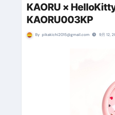
KAORU × Hello
リサイクル業者の無料回収・無
KAORU003KP
山梨県震度6弱と富士山噴火の関
青森県震度6とベネゼエラM7級
By
pikakichi2015@gmail.com
9月 12, 
Cookie同意管理ツール「ST
金融ブラックでも毎日「ビット
【輸入消費税】輸入に消費税は
この動画は国にすぐ消されます。
意外にありえる？日経平均400
アフィリエイト【稼げるキーワード
【必見】融資受けるなら”コレ”を確
弁護士が教える「投資詐欺」に引