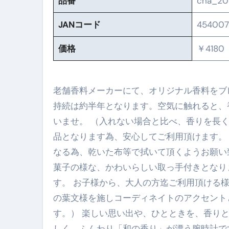
品番
cha_20
体脂肪が落ちる朝食3選 #ダイ
JANコード
454007
No.102 9割が勘違い 自己破産
価格
￥4180
アーモンドを毎日食べたらどうなる
【ひろゆき】借金1億円あります 
老舗香料メーカーにて、オリジナル香料をブ
セラピストのための！美容、健
持続は約半年となります。空気に触れると、
弁護士解説【詐欺被害】警察に
いませ。 （入れない場合と比べ、香りを長く楽し
5キロ痩せる簡単な方法
品となります為、安心してご利用頂けます。
なる為、乾いた布等で拭いて頂くようお願い
ムームードメイン 2月のおすす
菓子の様な、かわいらしい取っ手付きとなり
FRONTIER スーパーセール
す。 お子様から、大人の方迄ご利用頂ける
なくす不安と消える恐怖をゼロにする
の葉文様を施しコーディネイトのアクセント
す。） 楽しい思い出や、ひとときを、香り
使った分だけ支払う、いちばん賢いス
しく、ふんわり「和の香り」が漂う腕時計です