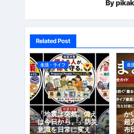
By
pika
ョ
スイーツ完全ガイド ― 人生を
ン
「地震は突然、備えは今日から
Related Post
生活・ライフ
生
「地震は突然、備え
か
は今日から。」防災
超
意識を日常に変える
布