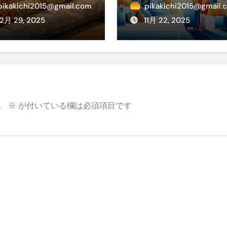
冷えを根こそぎ防
線が大特価！年末
pikakichi2015@gmail.com
pikakichi2015@gmail.
！素材別おすす
始・春休みを贅沢
12月 29, 2025
11月 22, 2025
・選び方・洗い
過ごす賢い予約ガ
・Q&Aまで
ド
。
※
が付いている欄は必須項目です