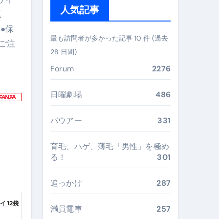
ガイド
人気記事
重
ぶ”実践大全
 ●保
最も訪問者が多かった記事 10 件 (過去
ご注
Peach／FDA／ソラシドエアを目的別に選ぶコツと、失敗し
28 日間)
る。いま選ばれている新定番ドメイン
Forum
2276
 #美容 #健康 #雑学 #ナレーター #小林将大
日曜劇場
486
#美容 #健康 #雑学 #ナレーター #小林将大
バウアー
331
 #美容 #健康 #雑学 #ナレーター #小林将大
育毛、ハゲ、薄毛「男性」を極め
る！
301
おすすめ・選び方・洗い方・Q&Aまで
追っかけ
287
あなたの寝室に最適解を出す快眠ガイド
 12袋
満員電車
257