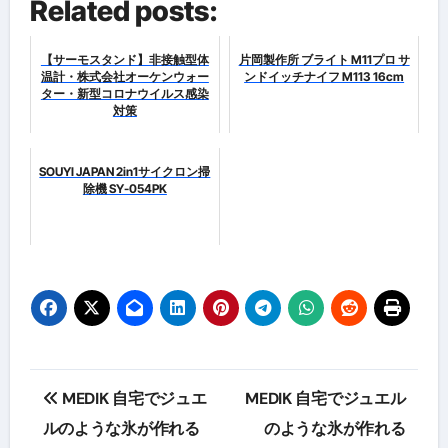
Related posts:
【サーモスタンド】非接触型体
片岡製作所 ブライト M11プロ サ
温計・株式会社オーケンウォー
ンドイッチナイフ M113 16cm
ター・新型コロナウイルス感染
対策
SOUYI JAPAN 2in1サイクロン掃
除機 SY-054PK
投
MEDIK 自宅でジュエ
MEDIK 自宅でジュエル
稿
ルのような氷が作れる
のような氷が作れる