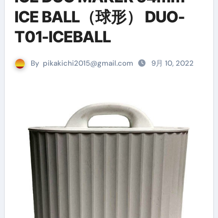
ICE BALL（球形） DUO-
T01-ICEBALL
By
pikakichi2015@gmail.com
9月 10, 2022