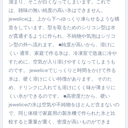
溜まり、そこが白くなってしまいます。これで
は、雑味の無い純度の高い氷はできません。
jeweliceは、上から下へゆっくり凍らせるような構
造をしています。型を取るためのシリコン型は水
が貫通するように作られ、不純物や気泡はシリコ
ン型の外へ流れます。 ■純度が高いから、溶けに
くい 通常、家庭で作る氷は、冷凍室で急速に冷や
すために、空気が入り溶けやすくなってしまうも
のです。 jeweliceでじっくりと時間をかけて作る
氷は、硬く溶けにくい特徴があります。 そのた
め、ドリンクに入れても溶けにくく味が薄まりに
くい氷ができるのです。 ■高密度だから、硬い
jeweliceの氷は空気や不純物をほとんど含まないの
で、同じ体積で家庭用の製氷機で作られた氷と比
較すると重量が重く、密度が高いものができま