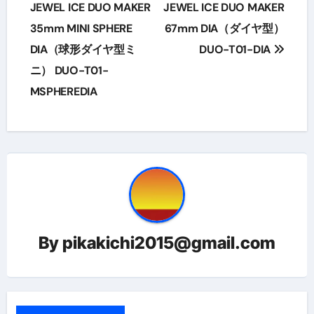
JEWEL ICE DUO MAKER
JEWEL ICE DUO MAKER
ナ
35mm MINI SPHERE
67mm DIA（ダイヤ型）
ビ
DIA（球形ダイヤ型ミ
DUO-T01-DIA
ゲ
ニ） DUO-T01-
MSPHEREDIA
ー
シ
ョ
ン
By
pikakichi2015@gmail.com