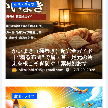
生活・ライフ
かいまき（掻巻き）超完全ガイド
｜“着る布団”で肩・首・足元の冷
えを根こそぎ防ぐ！素材別おすす
め・選び方・洗い方・Q&Aまで
pikakichi2015@gmail.com
12月 29, 2025
生活・ライフ