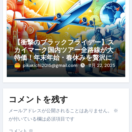
【衝撃のブラックフライデー】ス
カイマーク国内ツアー全路線が大
特価！年末年始・春休みを贅沢に
過ごす賢い予約ガイド
pikakichi2015@gmail.com
11月 22, 2025
コメントを残す
メールアドレスが公開されることはありません。
※
が付いている欄は必須項目です
コメント
※