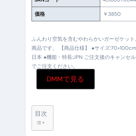
No.102 9割が勘違い 自己破産
価格
￥3850
アーモンドを毎日食べたらどうなる
【ひろゆき】借金1億円あります 
ふんわり空気を含むやわらかいガーゼケット
商品です。 【商品仕様】 ●サイズ:70×100cm ●
セラピストのための！美容、健
日本 ●機能・特長:JPN ご注文後のキャン
弁護士解説【詐欺被害】警察に
でご注文ください。
5キロ痩せる簡単な方法
DMMで見る
ムームードメイン 2月のおすす
FRONTIER スーパーセール
なくす不安と消える恐怖をゼロにする
目次
使った分だけ支払う、いちばん賢いス
英語が「聞こえる・分かる・話せ