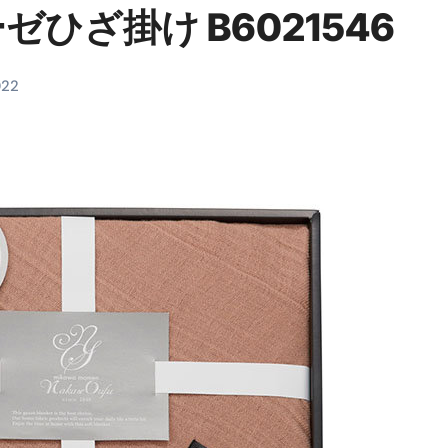
ひざ掛け B6021546
料査定は危険？情報収集との関係と見分け方を解説
係｜最新観測データと前兆現象を徹底解説【2026】
022
地震の関連性は？
RIGHT」取り扱い開始＆リリース記念キャンペーン【ムームード
コイン」がもらえる超お得アプリ
かかるのか？勘定科目・仕訳・申告書記載方法
これが日本が残念な国になった理由です。国民は●●をしないとこ
00円を妄想シナリオ検証してみた！ズボラ株投資
】一覧※YouTubeブログSNS共通
実に取り組むべき！ #shorts
っかからないための方法 #投資詐欺 #詐欺 #弁護士 #法律