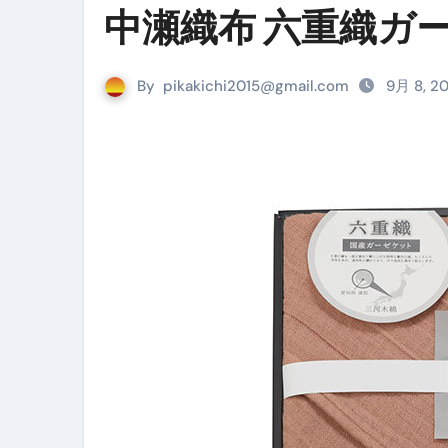
中瀬織布 六重織ガーゼ
リサイクル業者の無料回収・無
山梨県震度6弱と富士山噴火の関
By
pikakichi2015@gmail.com
9月 8, 2
青森県震度6とベネゼエラM7級
Cookie同意管理ツール「ST
金融ブラックでも毎日「ビット
【輸入消費税】輸入に消費税は
この動画は国にすぐ消されます。
意外にありえる？日経平均400
アフィリエイト【稼げるキーワード
【必見】融資受けるなら”コレ”を確
弁護士が教える「投資詐欺」に引