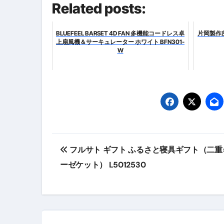
Related posts:
【海外ツアー完全ガイド】アジア
BLUEFEEL BARSET 4D FAN 多機能コードレス卓
片岡製作所
新春スペシャルセール完全ガイド
上扇風機＆サーキュレーター ホワイト BFN301-
W
【ムームードメイン】 【.sit
梅干しを毎日食べたらどうなるの？
ブルーベリーを毎日食べたらどう
バナナを毎日食べたらどうなるの？
筋トレせずにプロテインを飲み続
投
フルサト ギフト ふるさと寝具ギフト（二重
ドメイン取得からホームページ
稿
ーゼケット） L5012530
かいまき（掻巻き）超完全ガイ
ナ
【最新版】掛け布団の選び方“
ビ
【アシストステッパー】ハンド