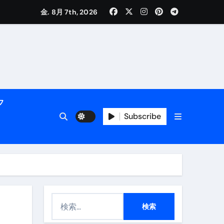
く解説
金. 8月 7th, 2026
フ
Subscribe
活用術】
付き | ダイエット中の食事
検
索