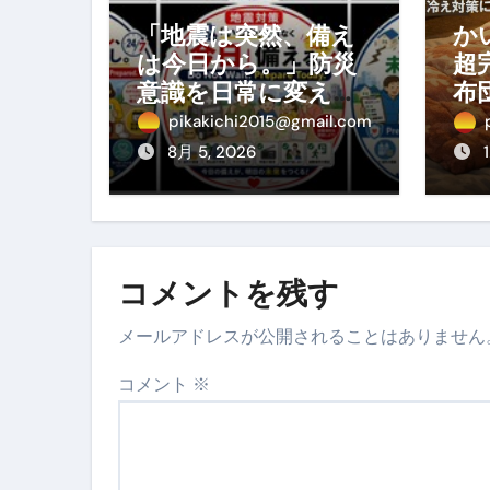
スイーツ完全ガイド ― 人生を
「地震は突然、備え
か
は今日から。」防災
「地震は突然、備えは今日から
超
意識を日常に変える
布
地震対策ステッカー
の
pikakichi2015@gmail.com
ぐ
8月 5, 2026
め
方
コメントを残す
メールアドレスが公開されることはありません
コメント
※