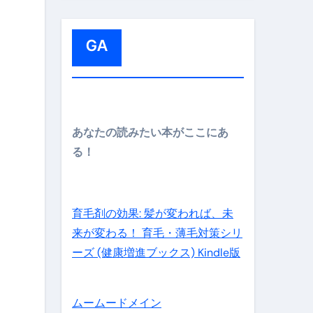
:
GA
メイン】
あなたの読みたい本がここにあ
る！
の先さらに貧しくなります。【 竹花貴騎 切り抜き 会社員 
育毛剤の効果: 髪が変われば、未
来が変わる！ 育毛・薄毛対策シリ
ーズ (健康増進ブックス) Kindle版
ムームードメイン