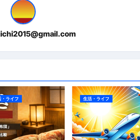
トリ超新春セール＆セット割完全攻略ガイド｜海外・国内旅行を
― 正しく知ることが、最大の感染対策になる ―
 飲むミスト（IN MIST）とは何か──「飲む」という行為を
kichi2015@gmail.com
来を彩る方法――「ただのイベント」を一生の思い出に変える
だけ」じゃない。日常の“重だるさ”を軽くする選択肢
イド｜スマホ対応・防寒・撥水・作業用（ニトリル/ビニール）
り・肌へのやさしさ・防水・充電方式まで失敗しない選び方
集音器との違い・タイプ別比較・価格の考え方・失敗しないチェ
活・ライフ
生活・ライフ
ド：高級クリッパー・ニッパー・電動まで、硬い爪／巻き爪／
：ズワイ・タラバ・ポーション・カット済みの選び方と、年末年始
暮らしが生んだ“完成された保存食文化”