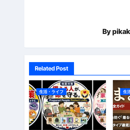
ゲ
【2026年最新保存版】エア
ー
コロナウイルス完全解説ガイド 
シ
「3秒で整う、新しい栄養補給」
By
pika
ョ
クリスマスの魔法で、心と未
ン
磁気ネックレスは「首に着ける
【最新】手袋の選び方 完全ガ
Related Post
電気カミソリ完全ガイド｜深剃
補聴器の選び方 完全ガイド｜
生活・ライフ
生
失敗しない「爪切り」完全ガイ
失敗しない「カニ」完全ガイド
松前漬とは何か──北海道の海と