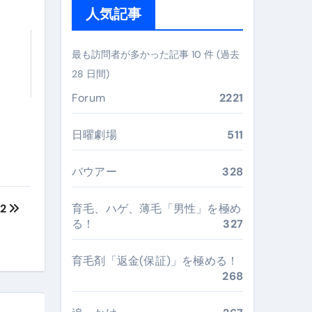
人気記事
ぶ”実践大全
Peach／FDA／ソラシドエアを目的別に選ぶコツと、失敗し
最も訪問者が多かった記事 10 件 (過去
28 日間)
る。いま選ばれている新定番ドメイン
Forum
2221
 #美容 #健康 #雑学 #ナレーター #小林将大
#美容 #健康 #雑学 #ナレーター #小林将大
日曜劇場
511
 #美容 #健康 #雑学 #ナレーター #小林将大
バウアー
328
02
育毛、ハゲ、薄毛「男性」を極め
る！
327
おすすめ・選び方・洗い方・Q&Aまで
育毛剤「返金(保証)」を極める！
あなたの寝室に最適解を出す快眠ガイド
268
“足腰と体幹”を育てる選び方＆続け方ガイド