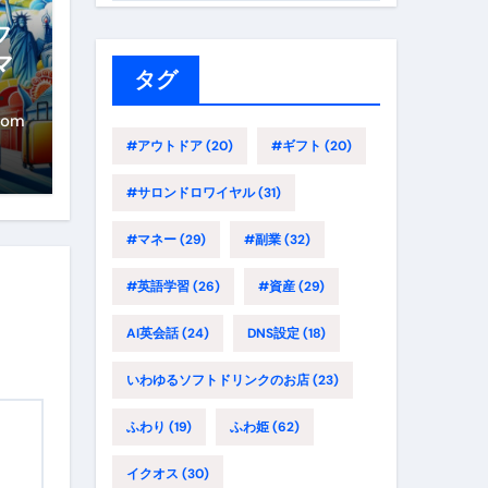
ゴ
フ
リ
マ
ー
タグ
路
年
com
に
#アウトドア
(20)
#ギフト
(20)
イ
#サロンドロワイヤル
(31)
#マネー
(29)
#副業
(32)
#英語学習
(26)
#資産
(29)
AI英会話
(24)
DNS設定
(18)
いわゆるソフトドリンクのお店
(23)
ふわり
(19)
ふわ姫
(62)
イクオス
(30)