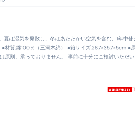
の真実
の？①【30秒でわかる効果まとめ】#アーモンド #ダイエット 
返済か、自己破産かひろゆきさんならどちらを選びますか？ #sh
。夏は湿気を発散し、冬はあたたかい空気を含む、1年中使
材質:綿100％（三河木綿） ●箱サイズ:26.7×35.7×5cm ●
康、ダイエットにとても重要な女性ホルモンと男性ホルモン
セルは原則、承っておりません。 事前に十分にご検討いただ
行っても返金されません
めドメイン特集- ビジネスの信用を築く――そのすべての起点
2026 完全攻略ガイド 今こそ買い時！ゲーミングPC・高性能BT
時代へ Pebblebee × iMazing で完成する「究極のス
マホ代。 BB.exciteモバイル「Fitプラン」完全ガイド
る」に変わる30日間 ― 科学的メソッドで英語脳を作る完全