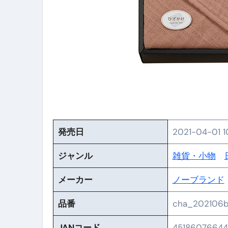
【PR】フリーランス必見！入
【2023年最新】金融ブラックでも
個人事業主は銀行から融資を受けると
【誰でも出来る】3万円が10％増
【即金】3時間で5万円稼ぐ
【超高騰】爆上がりしたビットコイン
Q：借りた借金を返さなくていい場
発売日
2021-04-01 1
【必見】もう営業電話は怖くな
ジャンル
雑貨・小物
フリーランス・個人事業主にお
メーカー
ノーブランド
自己破産中に絶対にしてはダメ
品番
cha_202106
自己破産にまつわるよくある勘違い
JANコード
45186076644
体脂肪が落ちる朝食3選 #ダイ