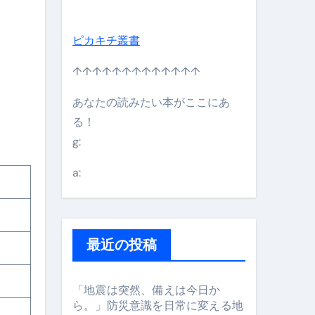
ピカキチ叢書
↑↑↑↑↑↑↑↑↑↑↑↑↑
あなたの読みたい本がここにあ
る！
g:
日】 #bitcoin #全財産 #暗号資産
a:
最近の投稿
「地震は突然、備えは今日か
ら。」防災意識を日常に変える地