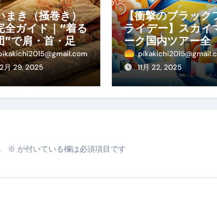
少しだけ甘くする、現代スイーツ文化のすべて ―
いまき（掻巻き）
【衝撃のブラック
。」防災意識を日常に変える地震対策ステッカー
完全ガイド｜“着る
ライデー】スカイ
団”で肩・首・足元
ーク国内ツアー全
冷えを根こそぎ防
線が大特価！年末
pikakichi2015@gmail.com
pikakichi2015@gmail.
！素材別おすす
始・春休みを贅沢
12月 29, 2025
11月 22, 2025
・選び方・洗い
過ごす賢い予約ガ
・Q&Aまで
ド
。
※
が付いている欄は必須項目です