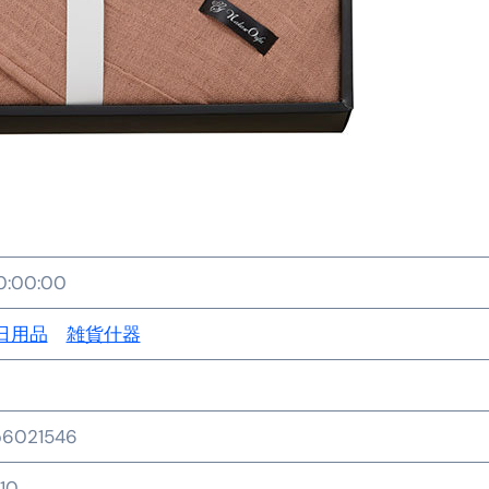
金前の売上をすぐに現金で受け取る方法
可能な資金調達法3選！#shorts
リスクが高い #shorts
量の「33000円」になる！
セルフバックの全貌！危険回避と安全な稼ぎ方を徹底解説
に695万円も投資してる営業39歳サラリーマン【2025年10月3
合ってありますか？#Shorts
0:00:00
い！初心者でも成果を出す電話の仕方はコレ！
日用品
雑貨什器
すすめの資金調達4選
なこと7選
b6021546
4選#Shorts
10
エット