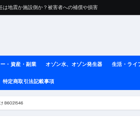
任は地震か施設側か？被害者への補償や損害賠償をわかりやす
ト #料理 #レシピ
ット】朝に食べるだけで痩せ体質になるタンパク質3選！
薬はコレ！ #医療ダイエット
#shots
ネー・資産・副業
オゾン水、オゾン発生器
生活・ライ
べ物7選 #ダイエット
特定商取引法記載事項
痩せ本当に効果ある？ #エクササイズ
人生最後のダイエット、食事はこれからやりました！【あすけん
B6021546
の考え方と実践方法を解説します【健康】
なしで2ヶ月で10kg減量した、私の痩せる9つの習慣 | レシピ
時間・記憶・名言・人生哲学から読み解く生き方