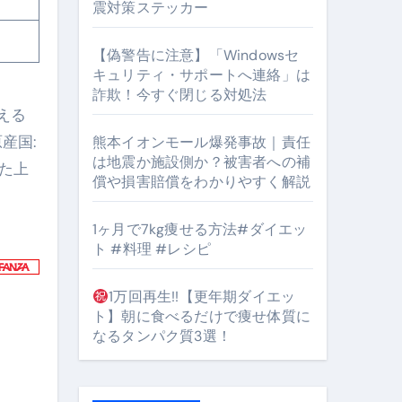
震対策ステッカー
【偽警告に注意】「Windowsセ
#筋トレ #美容 #健康 #雑学 #ナレーター #小林将大
キュリティ・サポートへ連絡」は
詐欺！今すぐ閉じる対処法
orts
える
原産国:
熊本イオンモール爆発事故｜責任
は地震か施設側か？被害者への補
いた上
償や損害賠償をわかりやすく解説
1ヶ月で7kg痩せる方法#ダイエッ
ト #料理 #レシピ
となるのが独自ドメイン
Oを最安で手に入れる方法
1万回再生!!【更年期ダイエッ
ト】朝に食べるだけで痩せ体質に
マホ防衛システム」完全ガイド
なるタンパク質3選！
ガイド