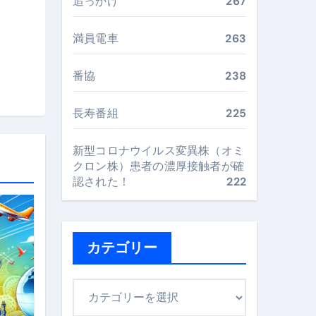
追っかけ
267
最安値で実現する究極の旅術
満員電車
263
再定義する新しいサプリ体験
番協
238
完全ガイドブック
長寿番組
225
新型コロナウイルス変異株（オミ
まで目的別に失敗しない
クロン株）患者の濃厚接触者が確
認された！
222
ックリスト（高齢者にも）
飛び散り対策の選び方
カテゴリー
に“満足度MAX”で食べるコツ
カ
テ