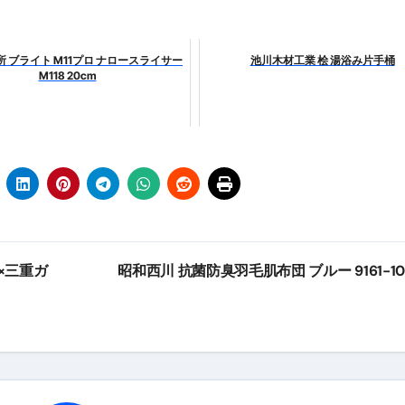
最安1万円台＆ハワイ朝食付き割引まで網羅 ― “失敗せずに選
 ブライト M11プロ ナロースライサー
池川木材工業 桧 湯浴み片手桶
：国内航空券＋ホテルが“セット割”で最安級！ スカイマーク／
M118 20cm
e】今注目のドメインをご紹介
何をするサイトか”が一目で伝わ
①【30秒でわかる効果まとめ】#梅干し #ダイエット #筋トレ
なるの？②【30秒でわかる効果まとめ】#ダイエット #筋トレ 
①【30秒でわかる効果まとめ】#バナナ #ダイエット #筋トレ
けたらどうなるのか？ #ダイエット #プロテイン #痩せる
×三重ガ
昭和西川 抗菌防臭羽毛肌布団 ブルー 9161-1
完成まで。ムームードメインなら“全部まとめて”安心スタート
ド｜“着る布団”で肩・首・足元の冷えを根こそぎ防ぐ！素材別
完全攻略”｜シンサレート・羽毛・人工羽毛・調温・吸湿発熱…
ル付き・筋力アシスト・ツイスト・天然木まで徹底分類！室内で