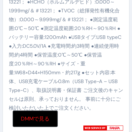
13221； ●HCHO（ホルムアルデヒド）:0.000～
1.999mg/＆＃13221； ●TVOC（総揮発性有機化合
物）:0.000～9.999mg/＆＃13221； ●測定温度範
囲:0℃～50℃ ●測定温度範囲:20％RH～90％RH ●
バッテリー容量:1200mAh ●USBタイプ:USB typeC
●入力:DC5.0V/1A ●充電時間:約3時間 ●連続使用時
間:約4時間 ●保管温度:0℃～50℃ ●保管温
度:20％RH～90％RH ●サイズ・重
量:W68×D44×H150mm・約217g ●セット内容:本
体、USB充電ケーブル0.8m（USB Type-A – USB
Type-C）、取扱説明書・保証書 ご注文後のキャン
セルは原則、承っておりません。 事前に十分にご
検討いただいた上でご注文ください。
DMMで見る