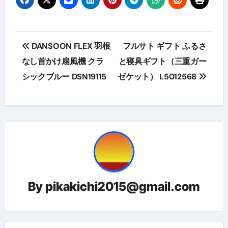
投
DANSOON FLEX 羽根
フルサト ギフト ふるさ
稿
なし首かけ扇風機 クラ
と寝具ギフト（三重ガー
シックブルー DSN19115
ゼケット） L5012568
ナ
ビ
ゲ
ー
シ
ョ
By
pikakichi2015@gmail.com
ン