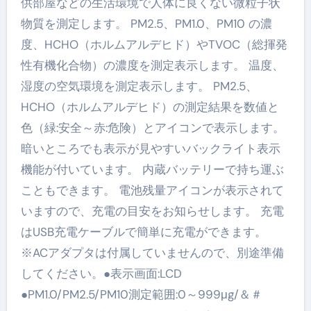
供部屋などの生活環境で人体に良くない微粒子状
物質を測定します。 PM2.5、PM1.0、PM10 の濃
度、HCHO（ホルムアルデヒド）やTVOC（総揮発
性有機化合物）の濃度を測定表示します。 温度、
湿度の空気環境を測定表示します。 PM2.5、
HCHO（ホルムアルデヒド）の測定結果を数値と
色（緑:安全～赤:危険）とアイコンで表示します。
暗いところでも表示が見やすいバックライト表示
機能が付いています。 内蔵バッテリーで持ち運ぶ
こともできます。 電池残量アイコンが表示されて
いますので、充電の目安をお知らせします。 充電
はUSB充電ケーブルで簡単に充電ができます。
※ACアダプタは付属していませんので、別途準備
してください。●表示画面:LCD
●PM1.0/PM2.5/PM10測定範囲:0～999μg/＆＃