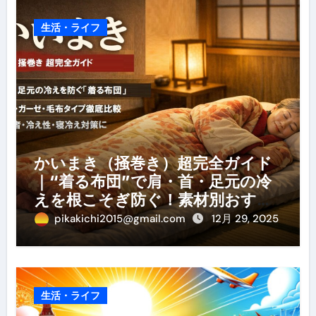
生活・ライフ
かいまき（掻巻き）超完全ガイド
｜“着る布団”で肩・首・足元の冷
えを根こそぎ防ぐ！素材別おすす
め・選び方・洗い方・Q&Aまで
pikakichi2015@gmail.com
12月 29, 2025
生活・ライフ