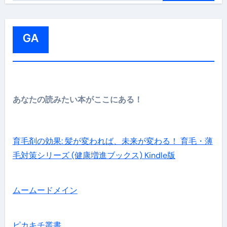
:
GA
あなたの読みたい本がここにある！
育毛剤の効果: 髪が変われば、未来が変わる！ 育毛・薄
毛対策シリーズ (健康増進ブックス) Kindle版
ムームードメイン
ピカキチ叢書