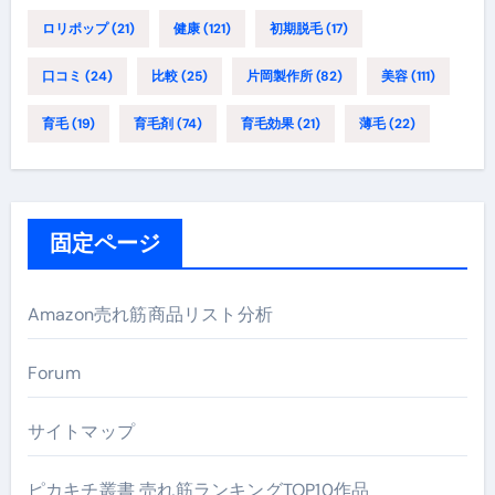
ロリポップ
(21)
健康
(121)
初期脱毛
(17)
口コミ
(24)
比較
(25)
片岡製作所
(82)
美容
(111)
育毛
(19)
育毛剤
(74)
育毛効果
(21)
薄毛
(22)
固定ページ
Amazon売れ筋商品リスト分析
Forum
サイトマップ
ピカキチ叢書 売れ筋ランキングTOP10作品