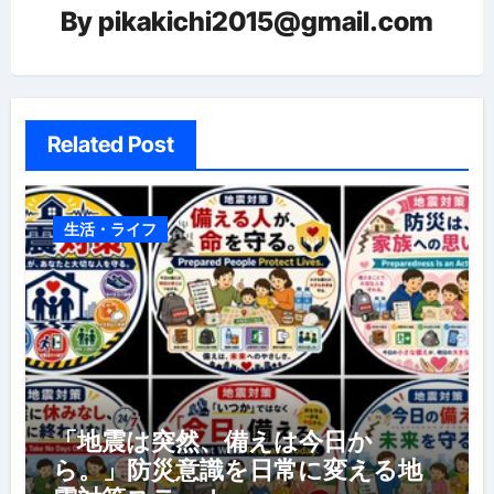
ョ
By
pikakichi2015@gmail.com
ン
Related Post
生活・ライフ
「地震は突然、備えは今日か
ら。」防災意識を日常に変える地