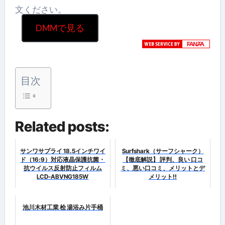
文ください。
DMMで見る
目次
Related posts:
サンワサプライ 18.5インチワイ
Surfshark（サーフシャーク）
ド（16:9）対応液晶保護抗菌・
【徹底解説】 評判、良い 口コ
抗ウイルス反射防止フィルム
ミ、悪い口コミ、メリットとデ
LCD-ABVNG185W
メリット!!
池川木材工業 桧 湯浴み片手桶