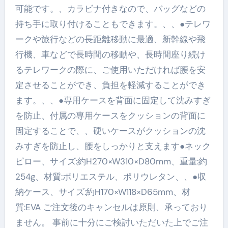
可能です。、カラビナ付きなので、バッグなどの
持ち手に取り付けることもできます。、、●テレワ
ークや旅行などの長距離移動に最適、新幹線や飛
行機、車などで長時間の移動や、長時間座り続け
るテレワークの際に、ご使用いただければ腰を安
定させることができ、負担を軽減することができ
ます。、、●専用ケースを背面に固定して沈みすぎ
を防止、付属の専用ケースをクッションの背面に
固定することで、、硬いケースがクッションの沈
みすぎを防止し、腰をしっかりと支えます●ネック
ピロー、サイズ:約H270×W310×D80mm、重量:約
254g、材質:ポリエステル、ポリウレタン、、●収
納ケース、サイズ:約H170×W118×D65mm、材
質:EVA ご注文後のキャンセルは原則、承っており
ません。 事前に十分にご検討いただいた上でご注