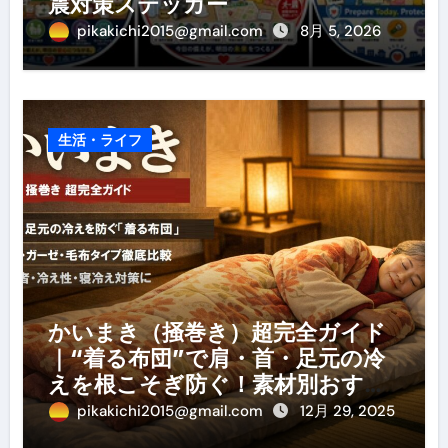
震対策ステッカー
pikakichi2015@gmail.com
8月 5, 2026
生活・ライフ
かいまき（掻巻き）超完全ガイド
｜“着る布団”で肩・首・足元の冷
えを根こそぎ防ぐ！素材別おすす
め・選び方・洗い方・Q&Aまで
pikakichi2015@gmail.com
12月 29, 2025