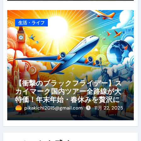
生活・ライフ
【衝撃のブラックフライデー】ス
カイマーク国内ツアー全路線が大
特価！年末年始・春休みを贅沢に
過ごす賢い予約ガイド
pikakichi2015@gmail.com
11月 22, 2025