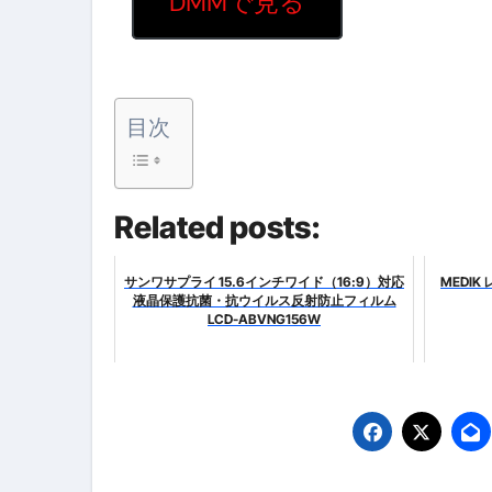
DMMで見る
【海外ツアー完全ガイド】アジア
新春スペシャルセール完全ガイド
【ムームードメイン】 【.sit
目次
梅干しを毎日食べたらどうなるの？
ブルーベリーを毎日食べたらどう
Related posts:
バナナを毎日食べたらどうなるの？
サンワサプライ 15.6インチワイド（16:9）対応
MEDI
筋トレせずにプロテインを飲み続
液晶保護抗菌・抗ウイルス反射防止フィルム
LCD-ABVNG156W
ドメイン取得からホームページ
かいまき（掻巻き）超完全ガイ
【最新版】掛け布団の選び方“
【アシストステッパー】ハンド