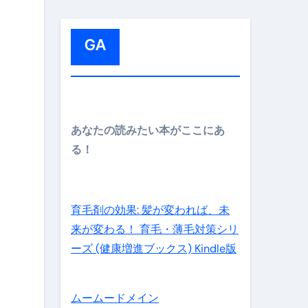
:
GA
メイン】
あなたの読みたい本がここにあ
る！
の先さらに貧しくなります。【 竹花貴騎 切り抜き 会社員 
育毛剤の効果: 髪が変われば、未
来が変わる！ 育毛・薄毛対策シリ
ーズ (健康増進ブックス) Kindle版
ムームードメイン