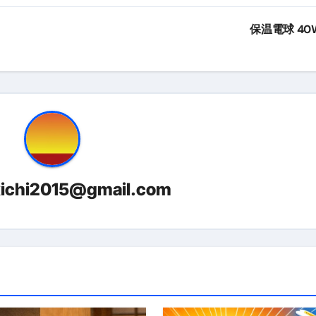
トリ超新春セール＆セット割完全攻略ガイド｜海外・国内旅行を
保温電球 40
― 正しく知ることが、最大の感染対策になる ―
 飲むミスト（IN MIST）とは何か──「飲む」という行為を
来を彩る方法――「ただのイベント」を一生の思い出に変える
だけ」じゃない。日常の“重だるさ”を軽くする選択肢
イド｜スマホ対応・防寒・撥水・作業用（ニトリル/ビニール）
り・肌へのやさしさ・防水・充電方式まで失敗しない選び方
kichi2015@gmail.com
集音器との違い・タイプ別比較・価格の考え方・失敗しないチェ
ド：高級クリッパー・ニッパー・電動まで、硬い爪／巻き爪／
：ズワイ・タラバ・ポーション・カット済みの選び方と、年末年始
暮らしが生んだ“完成された保存食文化”