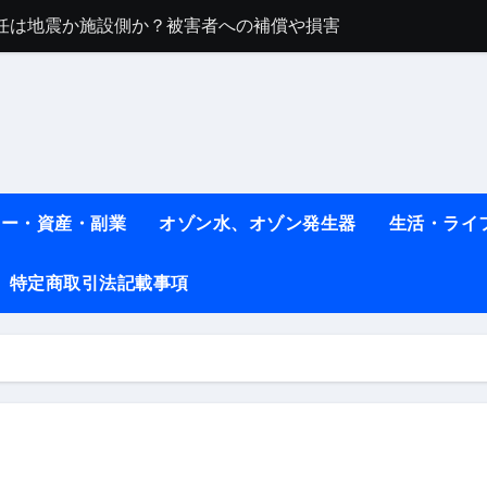
任は地震か施設側か？被害者への補償や損害賠償をわかりやす
ト #料理 #レシピ
ット】朝に食べるだけで痩せ体質になるタンパク質3選！
薬はコレ！ #医療ダイエット
#shots
ネー・資産・副業
オゾン水、オゾン発生器
生活・ライ
べ物7選 #ダイエット
特定商取引法記載事項
痩せ本当に効果ある？ #エクササイズ
人生最後のダイエット、食事はこれからやりました！【あすけん
の考え方と実践方法を解説します【健康】
なしで2ヶ月で10kg減量した、私の痩せる9つの習慣 | レシピ
時間・記憶・名言・人生哲学から読み解く生き方