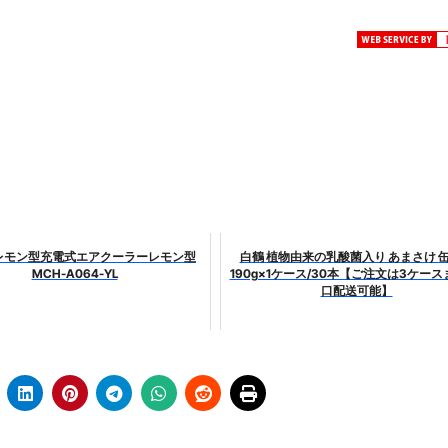
最安1万円台＆ハワイ朝食付き割引まで網羅 ― “失敗せずに選
：国内航空券＋ホテルが“セット割”で最安級！ スカイマーク／
e】今注目のドメインをご紹介
何をするサイトか”が一目で伝わ
①【30秒でわかる効果まとめ】#梅干し #ダイエット #筋トレ
なるの？②【30秒でわかる効果まとめ】#ダイエット #筋トレ 
①【30秒でわかる効果まとめ】#バナナ #ダイエット #筋トレ
K レモン型充電式エアクーラーレモン型
白鶴 植物由来の乳酸菌入り あまさけ 
けたらどうなるのか？ #ダイエット #プロテイン #痩せる
MCH-A064-YL
190g×1ケース/30本【ご注文は3ケース
口配送可能】
完成まで。ムームードメインなら“全部まとめて”安心スタート
ド｜“着る布団”で肩・首・足元の冷えを根こそぎ防ぐ！素材別
完全攻略”｜シンサレート・羽毛・人工羽毛・調温・吸湿発熱…
ル付き・筋力アシスト・ツイスト・天然木まで徹底分類！室内で