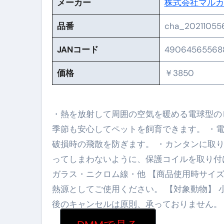
メーカー
株式会社マルカ
No.102 9割が勘違い 自己破産
品番
cha_20211055
アーモンドを毎日食べたらどうなる
JANコード
49064565568
【ひろゆき】借金1億円あります 
価格
￥3850
セラピストのための！美容、健
弁護士解説【詐欺被害】警察に
・熱を放射して周囲の空気を暖める電球型の
5キロ痩せる簡単な方法
季節も安心してペットを飼育できます。 ・
ムームードメイン 2月のおすす
破損時の飛散を防ぎます。 ・カンタンに取
ってしまわないように、保護コイルを取り付け
FRONTIER スーパーセール
ガラス・ニクロム線・他 【商品使用時サイズ】 
なくす不安と消える恐怖をゼロにする
熱源としてご使用ください。 【対象動物】 
使った分だけ支払う、いちばん賢いス
後のキャンセルは原則、承っておりません。
英語が「聞こえる・分かる・話せ