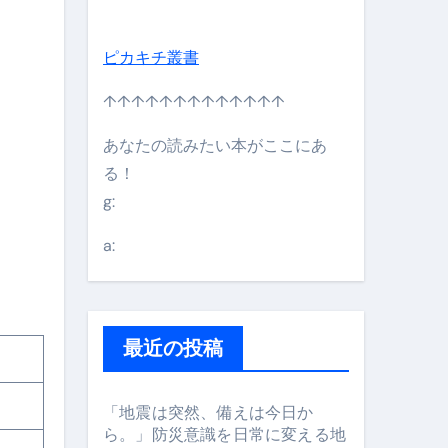
ピカキチ叢書
↑↑↑↑↑↑↑↑↑↑↑↑↑
あなたの読みたい本がここにあ
る！
g:
日】 #bitcoin #全財産 #暗号資産
a:
最近の投稿
「地震は突然、備えは今日か
ら。」防災意識を日常に変える地