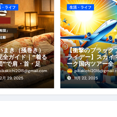
少しだけ甘くする、現代スイーツ文化のすべて ―
活・ライフ
生活・ライフ
。」防災意識を日常に変える地震対策ステッカー
いまき（掻巻き）
【衝撃のブラック
完全ガイド｜“着る
ライデー】スカイ
団”で肩・首・足元
ーク国内ツアー全
冷えを根こそぎ防
線が大特価！年末
pikakichi2015@gmail.com
pikakichi2015@gmail.
！素材別おすす
始・春休みを贅沢
12月 29, 2025
11月 22, 2025
・選び方・洗い
過ごす賢い予約ガ
・Q&Aまで
ド