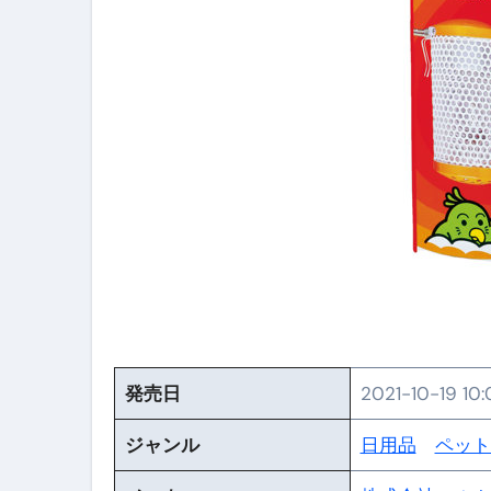
【PR】フリーランス必見！入
【2023年最新】金融ブラックでも
個人事業主は銀行から融資を受けると
【誰でも出来る】3万円が10％増
【即金】3時間で5万円稼ぐ
【超高騰】爆上がりしたビットコイン
Q：借りた借金を返さなくていい場
【必見】もう営業電話は怖くな
フリーランス・個人事業主にお
発売日
2021-10-19 10
自己破産中に絶対にしてはダメ
ジャンル
日用品
ペット
自己破産にまつわるよくある勘違い
体脂肪が落ちる朝食3選 #ダイ