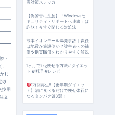
震対策ステッカー
【偽警告に注意】「Windowsセ
#筋トレ #美容 #健康 #雑学 #ナレーター #小林将大
キュリティ・サポートへ連絡」は
詐欺！今すぐ閉じる対処法
orts
熊本イオンモール爆発事故｜責任
は地震か施設側か？被害者への補
償や損害賠償をわかりやすく解説
寒い
1ヶ月で7kg痩せる方法#ダイエッ
く、
ト #料理 #レシピ
となるのが独自ドメイン
をかじ
球:
Oを最安で手に入れる方法
1万回再生!!【更年期ダイエッ
交換用
ト】朝に食べるだけで痩せ体質に
マホ防衛システム」完全ガイド
なるタンパク質3選！
ご注文
ガイド