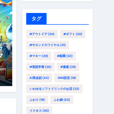
ゴ
リ
ー
タグ
#アウトドア
(20)
#ギフト
(20)
#サロンドロワイヤル
(31)
フ
マ
#マネー
(29)
#副業
(32)
路
#英語学習
(26)
#資産
(29)
年
com
に
AI英会話
(24)
DNS設定
(18)
イ
いわゆるソフトドリンクのお店
(23)
ふわり
(19)
ふわ姫
(62)
イクオス
(30)