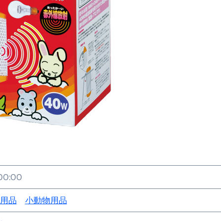
金前の売上をすぐに現金で受け取る方法
可能な資金調達法3選！#shorts
リスクが高い #shorts
量の「33000円」になる！
セルフバックの全貌！危険回避と安全な稼ぎ方を徹底解説
に695万円も投資してる営業39歳サラリーマン【2025年10月3
合ってありますか？#Shorts
い！初心者でも成果を出す電話の仕方はコレ！
すすめの資金調達4選
:00:00
なこと7選
用品
小動物用品
4選#Shorts
エット