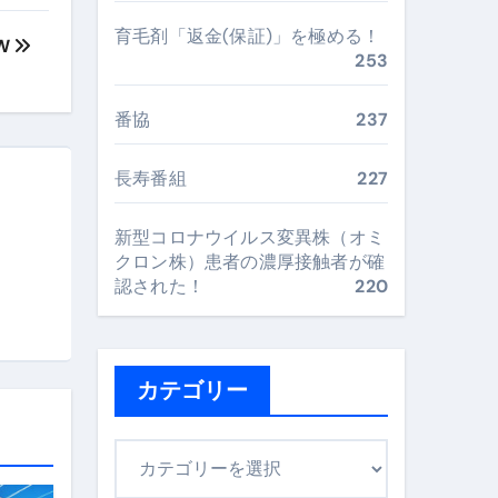
最安値で実現する究極の旅術
育毛剤「返金(保証)」を極める！
W
253
再定義する新しいサプリ体験
番協
237
完全ガイドブック
長寿番組
227
新型コロナウイルス変異株（オミ
まで目的別に失敗しない
クロン株）患者の濃厚接触者が確
認された！
220
ックリスト（高齢者にも）
飛び散り対策の選び方
カテゴリー
に“満足度MAX”で食べるコツ
カ
テ