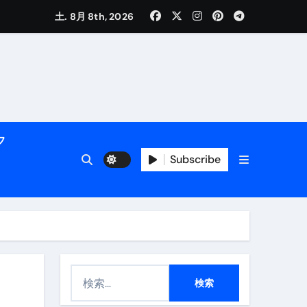
く解説
土. 8月 8th, 2026
フ
Subscribe
活用術】
付き | ダイエット中の食事
検
索