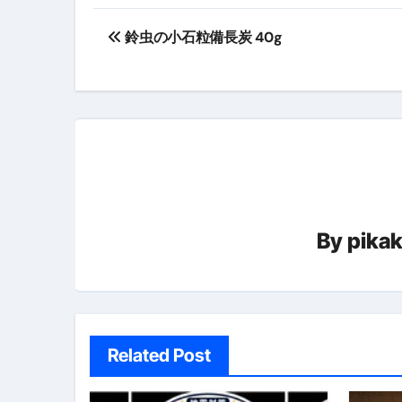
投
【2026年最新保存版】エア
鈴虫の小石粒備長炭 40g
稿
コロナウイルス完全解説ガイド 
ナ
「3秒で整う、新しい栄養補給」
ビ
クリスマスの魔法で、心と未
ゲ
磁気ネックレスは「首に着ける
【最新】手袋の選び方 完全ガ
ー
電気カミソリ完全ガイド｜深剃
By
pika
シ
補聴器の選び方 完全ガイド｜
ョ
失敗しない「爪切り」完全ガイ
ン
失敗しない「カニ」完全ガイド
Related Post
松前漬とは何か──北海道の海と