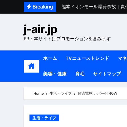
Skip
Breaking
熊本イオンモール爆発事故｜責
to
1ヶ月で7kg痩せる方法#ダイエッ
content
j-air.jp
1万回再生!!【更年期ダイエ
PR：本サイトはプロモーションを含みます
【医者が教える】本当に痩せる
中町綾が2週間で3.5kg痩せた方法 
ホーム
TVニューストレンド
マ
【医者が解説】食べたら痩せる食
美容・健康
育毛
サイトマップ
【医者が解説】このふくらはぎ
【ダイエット迷子必見】38歳
Home
生活・ライフ
保温電球 カバー付 40W
【美容】ダイエットに対する私
【1日ダイエットルーティン】運動
生活・ライフ
『葬送のフリーレン』の学び｜