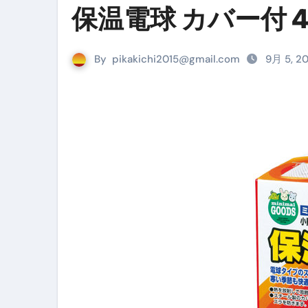
保温電球 カバー付 
リサイクル業者の無料回収・無
山梨県震度6弱と富士山噴火の関
By
pikakichi2015@gmail.com
9月 5, 2
青森県震度6とベネゼエラM7級
Cookie同意管理ツール「ST
金融ブラックでも毎日「ビット
【輸入消費税】輸入に消費税は
この動画は国にすぐ消されます。
意外にありえる？日経平均400
アフィリエイト【稼げるキーワード
【必見】融資受けるなら”コレ”を確
弁護士が教える「投資詐欺」に引