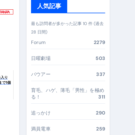
人気記事
ぶ”実践大全
Peach／FDA／ソラシドエアを目的別に選ぶコツと、失敗し
最も訪問者が多かった記事 10 件 (過去
28 日間)
る。いま選ばれている新定番ドメイン
Forum
2279
 #美容 #健康 #雑学 #ナレーター #小林将大
#美容 #健康 #雑学 #ナレーター #小林将大
日曜劇場
503
 #美容 #健康 #雑学 #ナレーター #小林将大
バウアー
337
缶入り
まで1個
育毛、ハゲ、薄毛「男性」を極め
る！
311
おすすめ・選び方・洗い方・Q&Aまで
追っかけ
290
あなたの寝室に最適解を出す快眠ガイド
満員電車
259
“足腰と体幹”を育てる選び方＆続け方ガイド