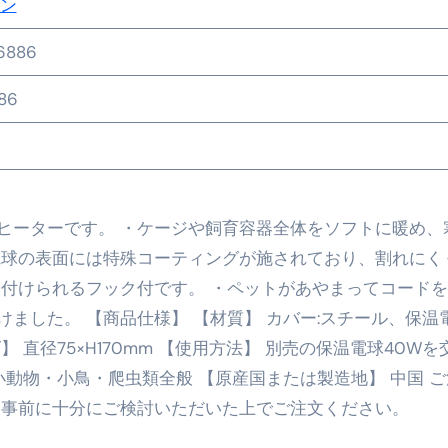
ン
の真実
6886
の？①【30秒でわかる効果まとめ】#アーモンド #ダイエット 
86
返済か、自己破産かひろゆきさんならどちらを選びますか？ #sh
康、ダイエットにとても重要な女性ホルモンと男性ホルモン
行っても返金されません
ヒーターです。 ・ケージや飼育容器全体をソフトに暖め、
電球の表面には特殊コーティングが施されており、割れにく
めドメイン特集- ビジネスの信用を築く――そのすべての起点
り付けられるフック付です。 ・ペットがあやまってコード
ました。 【商品仕様】 【材質】 カバー:スチール、保温電
2026 完全攻略ガイド 今こそ買い時！ゲーミングPC・高性能BT
直径75×H170mm 【使用方法】 別売の保温電球40Wを
時代へ Pebblebee × iMazing で完成する「究極のス
小動物・小鳥・爬虫類全般 【原産国または製造地】 中国 
マホ代。 BB.exciteモバイル「Fitプラン」完全ガイド
 事前に十分にご検討いただいた上でご注文ください。
る」に変わる30日間 ― 科学的メソッドで英語脳を作る完全