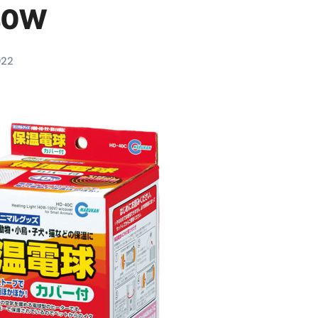
40W
料査定は危険？情報収集との関係と見分け方を解説
係｜最新観測データと前兆現象を徹底解説【2026】
022
地震の関連性は？
RIGHT」取り扱い開始＆リリース記念キャンペーン【ムームード
コイン」がもらえる超お得アプリ
かかるのか？勘定科目・仕訳・申告書記載方法
これが日本が残念な国になった理由です。国民は●●をしないとこ
00円を妄想シナリオ検証してみた！ズボラ株投資
】一覧※YouTubeブログSNS共通
実に取り組むべき！ #shorts
っかからないための方法 #投資詐欺 #詐欺 #弁護士 #法律