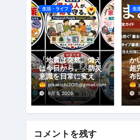
スイーツ完全ガイド ― 人生を
生活・ライフ
生
「地震は突然、備えは今日から
「地震は突然、備え
か
は今日から。」防災
超
意識を日常に変える
布
地震対策ステッカー
の
pikakichi2015@gmail.com
ぐ
8月 5, 2026
め
方
コメントを残す