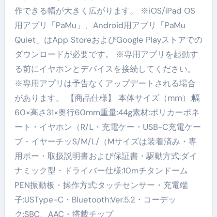
作できる幅が大きく広がります。 ※iOS/iPad OS
用アプリ「PaMu」、Android用アプリ「PaMu
Quiet」はApp StoreおよびGoogle Playストアでの
ダウンロードが必要です。 ※専用アプリを起動す
る前にイヤホンとデバイスを接続してください。
※専用アプリは予告なくアップデートされる場合
があります。 【商品仕様】 本体サイズ（mm）:幅
60×高さ31×奥行60mm重量:44g素材:ポリカーボネ
ート・イヤホン（R/L・充電ケー・USB-C充電ケー
ブ・イヤーチッS/M/L/（Mサイズは装着済み・専
用ポー・取扱説明書および保証書・駆動方式:ダイ
ナミック型・ドライバー仕様:10mチタンドーム
PEN振動板・操作方式:タッチセンサー・充電端
子:USType-C・Bluetooth:Ver.5.2・コーデッ
ク:SBC、AAC・搭載チップ