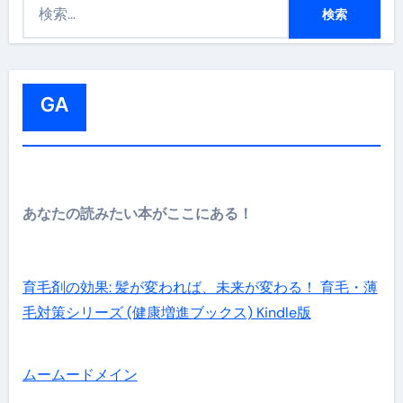
検
索
:
GA
あなたの読みたい本がここにある！
育毛剤の効果: 髪が変われば、未来が変わる！ 育毛・薄
毛対策シリーズ (健康増進ブックス) Kindle版
ムームードメイン