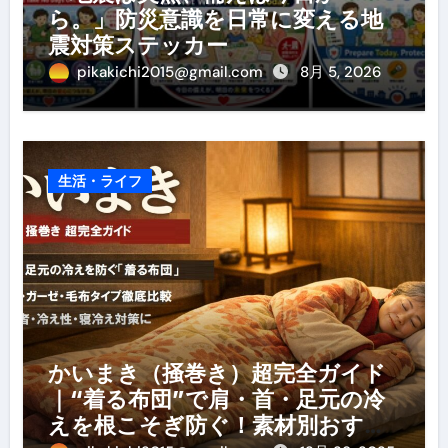
ら。」防災意識を日常に変える地
震対策ステッカー
pikakichi2015@gmail.com
8月 5, 2026
生活・ライフ
かいまき（掻巻き）超完全ガイド
｜“着る布団”で肩・首・足元の冷
えを根こそぎ防ぐ！素材別おすす