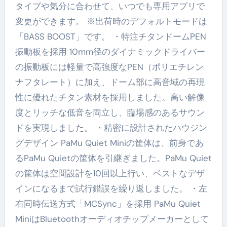
タイプや気分に合わせて、いつでも専用アプリで
変更ができます。 ※出荷時のデフォルトモードは
「BASS BOOST」です。 ・特注チタンドームPEN
振動板を採用 10mm径のダイナミックドライバー
の振動板には軽量で高強度なPEN（ポリエチレン
ナフタレート）に加え、ドーム部に高音域の再現
性に優れたチタン素材を採用しました。高い解像
度とリッチな低音を両立し、臨場感のあるサウン
ドを実現しました。 ・精密に設計されたハウジン
グデザイン PaMu Quiet Miniの筐体は、前身であ
るPaMu Quietの筐体を引継ぎました。PaMu Quiet
の筐体は空間設計を10回以上行い、ベストなデザ
インになるまで試行錯誤を繰り返しました。 ・左
右同時伝送方式「MCSync」を採用 PaMu Quiet
MiniはBluetoothオーディオチップメーカーとして