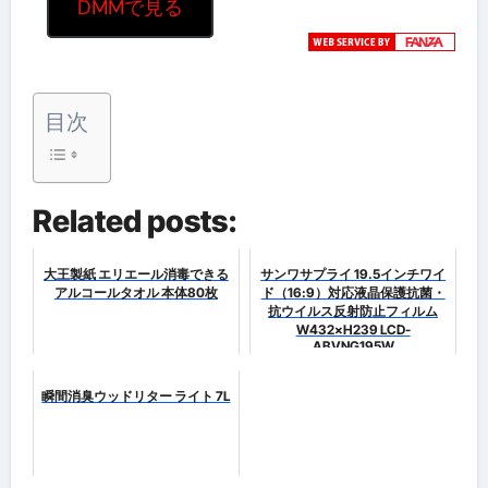
DMMで見る
目次
Related posts:
大王製紙 エリエール消毒できる
サンワサプライ 19.5インチワイ
アルコールタオル 本体80枚
ド（16:9）対応液晶保護抗菌・
抗ウイルス反射防止フィルム
W432×H239 LCD-
ABVNG195W
瞬間消臭ウッドリター ライト 7L