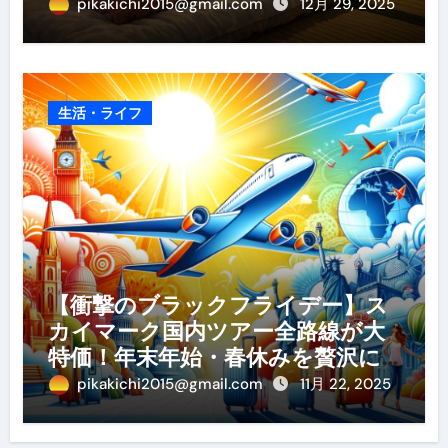
め・選び方・洗い方・Q&Aまで
pikakichi2015@gmail.com
12月 29, 2025
生活・ライフ
【衝撃のブラックフライデー】ス
カイマーク国内ツアー全路線が大
特価！年末年始・春休みを贅沢に
過ごす賢い予約ガイド
pikakichi2015@gmail.com
11月 22, 2025