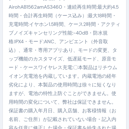
AirohAB1562amAS3460・連続再生時間:最大約4.5
時間・合計再生時間（ケース込み）:最大18時間・
充電時間:イヤホン1.5時間、ケース2時間・アクティ
ブノイズキャンセリング性能:-40dB・防水規
格:IPX4・モード:ANC、アンビエント（外音取
込）、通常・専用アプリ:あり、モードの変更、タ
ップ機能のカスタマイズ、低遅延モード、原音モ
ード・ケースワイヤレス充電:〇本製品はリチウム
イオン充電池を内蔵しています。内蔵電池の経年
劣化により、本製品の使用時間は徐々に短くなり
ますが、電池の特性上防ぐことができません。使
用時間の変化について、弊社は保証できません。
保証書の購入年月日、購入店舗、お客様情報（お
名前、ご住所）が記載されていない場合・記入内
容を任意に修正した場合・保証書を紛失された場