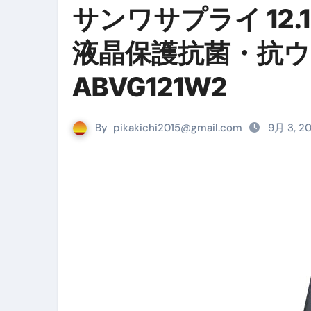
サンワサプライ 12.
リサイクル業者の無料回収・無
山梨県震度6弱と富士山噴火の関
液晶保護抗菌・抗ウイ
青森県震度6とベネゼエラM7級
ABVG121W2
Cookie同意管理ツール「ST
金融ブラックでも毎日「ビット
By
pikakichi2015@gmail.com
9月 3, 2
【輸入消費税】輸入に消費税は
この動画は国にすぐ消されます。
意外にありえる？日経平均400
アフィリエイト【稼げるキーワード
【必見】融資受けるなら”コレ”を確
弁護士が教える「投資詐欺」に引