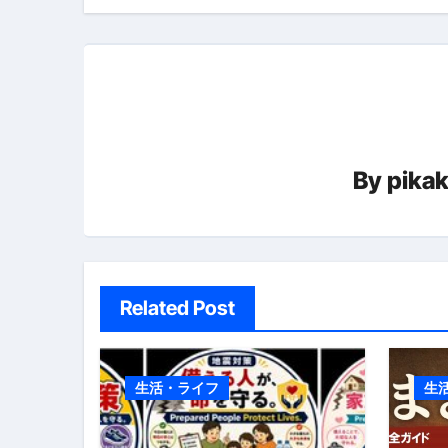
ビ
ゲ
ー
シ
By
pika
ョ
ン
Related Post
生活・ライフ
生