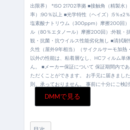
出限界） *ISO 21702準拠 ■接触角（精製水）:
【2026年最新保存版】エア
率）:90％以上 ■光学特性（ヘイズ）:5％±2
コロナウイルス完全解説ガイド 
塩素酸ナトリウム（300ppm）摩擦200回
「3秒で整う、新しい栄養補給」
ル（80％エタノール）摩擦200回）:外観・
観・抗菌・抗ウイルス性能劣化無し ■清拭耐性
クリスマスの魔法で、心と未
久性（屋外9年相当）（サイクルサーモ加熱・
磁気ネックレスは「首に着ける
以外の性能は、粘着層なし、HCフィルム単
【最新】手袋の選び方 完全ガ
ん。 ■メーカー保証について 保証期間内
ただくことができます。 お手元に届きまし
電気カミソリ完全ガイド｜深剃
則、承っておりません。 事前に十分にご検
補聴器の選び方 完全ガイド｜
DMMで見る
失敗しない「爪切り」完全ガイ
失敗しない「カニ」完全ガイド
松前漬とは何か──北海道の海と
目次