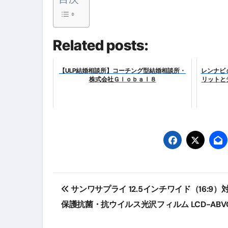
スイーツ完全ガイド ― 人生を
「地震は突然、備えは今日から
Related posts:
【ULP結婚相談所】コーチング型結婚相談所・
レンナビ
株式会社Ｇｌｏｂａｌ８
リットと
投
サンワサプライ 12.5インチワイド（16:9）
稿
保護抗菌・抗ウイルス光沢フィルム LCD-ABVG
ナ