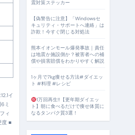
震対策ステッカー
【偽警告に注意】「Windowsセ
#筋トレ #美容 #健康 #雑学 #ナレーター #小林将大
キュリティ・サポートへ連絡」は
詐欺！今すぐ閉じる対処法
orts
熊本イオンモール爆発事故｜責任
は地震か施設側か？被害者への補
償や損害賠償をわかりやすく解説
1ヶ月で7kg痩せる方法#ダイエッ
ト #料理 #レシピ
となるのが独自ドメイン
2.1イ
Oを最安で手に入れる方法
1万回再生!!【更年期ダイエッ
層6ミ
ト】朝に食べるだけで痩せ体質に
マホ防衛システム」完全ガイド
なるタンパク質3選！
Tフィ
度 ■
ガイド