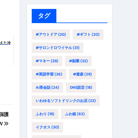
リ
ー
タグ
#アウトドア
(20)
#ギフト
(20)
えた冷
#サロンドロワイヤル
(31)
#マネー
(29)
#副業
(32)
#英語学習
(26)
#資産
(29)
AI英会話
(24)
DNS設定
(18)
いわゆるソフトドリンクのお店
(23)
晶保護
ふわり
(19)
ふわ姫
(62)
W
イクオス
(30)