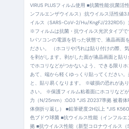
VIRUS PLUSフィルム使用 ■抗菌性能:抗菌活性
【海外ツアー完全ガイド】アジア
ンフルエンザウイルス）:抗ウイルス活性値3.8（
新春スペシャルセール完全ガイド
イルス（SARS-CoV-2/Hu/KngFJ/232RD
※フィルムは抗菌・抗ウイルス光沢タイプで
【ムームードメイン】 【.sit
1.パソコンの電源を切った状態で、液晶画
梅干しを毎日食べたらどうなるの？
ださい。 （ホコリや汚れは貼り付けの際、気
ブルーベリーを毎日食べたらどう
を剥がします。剥がした面が液晶画面と貼り
でホコリなどがつかないよう、できる限りホコ
バナナを毎日食べたらどうなるの？
あて、端から軽くゆっくり貼ってください。
筋トレせずにプロテインを飲み続
と、貼り易くなります。 ※破損の恐れがあ
ドメイン取得からホームページ
さい。 ※保護フィルム粘着面にホコリなど
力（N/25mm）:0.03 *JIS Z0237準拠 
かいまき（掻巻き）超完全ガイ
体側折り返し） ■鉛筆硬度:2H以上 *JIS K560
【最新版】掛け布団の選び方“
色ブドウ球菌 ■抗ウイルス性能（インフルエンザウ
【アシストステッパー】ハンド
拠 ■抗ウイルス性能（新型コロナウイルス（SARS-