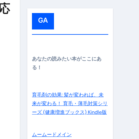
:
対応
GA
メイン】
あなたの読みたい本がここにあ
る！
の先さらに貧しくなります。【 竹花貴騎 切り抜き 会社員 
育毛剤の効果: 髪が変われば、未
来が変わる！ 育毛・薄毛対策シリ
ーズ (健康増進ブックス) Kindle版
ムームードメイン