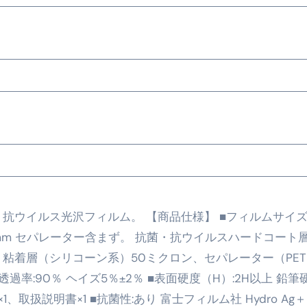
の真実
の？①【30秒でわかる効果まとめ】#アーモンド #ダイエット 
返済か、自己破産かひろゆきさんならどちらを選びますか？ #sh
康、ダイエットにとても重要な女性ホルモンと男性ホルモン
行っても返金されません
めドメイン特集- ビジネスの信用を築く――そのすべての起点
菌・抗ウイルス光沢フィルム。 【商品仕様】 ■フィルムサイズ:1
2026 完全攻略ガイド 今こそ買い時！ゲーミングPC・高性能BT
156mm セパレーター含まず。 抗菌・抗ウイルスハードコート
時代へ Pebblebee × iMazing で完成する「究極のス
、粘着層（シリコーン系）50ミクロン、セパレーター（PE
マホ代。 BB.exciteモバイル「Fitプラン」完全ガイド
過率:90％ ヘイズ5％±2％ ■表面硬度（H）:2H以上 鉛筆硬
取扱説明書×1 ■抗菌性:あり 富士フィルム社 Hydro Ag＋
る」に変わる30日間 ― 科学的メソッドで英語脳を作る完全