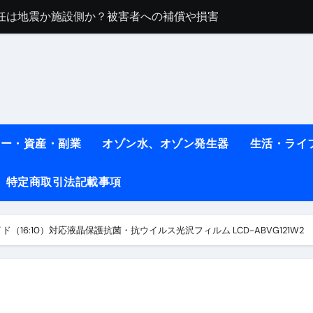
任は地震か施設側か？被害者への補償や損害賠償をわかりやす
ト #料理 #レシピ
ット】朝に食べるだけで痩せ体質になるタンパク質3選！
薬はコレ！ #医療ダイエット
#shots
ネー・資産・副業
オゾン水、オゾン発生器
生活・ライ
べ物7選 #ダイエット
特定商取引法記載事項
痩せ本当に効果ある？ #エクササイズ
人生最後のダイエット、食事はこれからやりました！【あすけん
イド（16:10）対応液晶保護抗菌・抗ウイルス光沢フィルム LCD-ABVG121W2
の考え方と実践方法を解説します【健康】
なしで2ヶ月で10kg減量した、私の痩せる9つの習慣 | レシピ
時間・記憶・名言・人生哲学から読み解く生き方