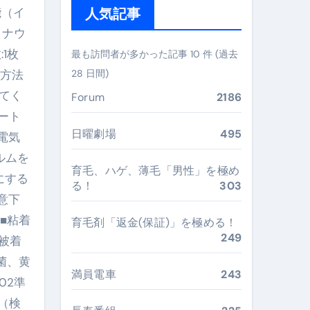
能（イ
人気記事
ぶ”実践大全
ロナウ
Peach／FDA／ソラシドエアを目的別に選ぶコツと、失敗し
:1枚
最も訪問者が多かった記事 10 件 (過去
用方法
28 日間)
る。いま選ばれている新定番ドメイン
てく
Forum
2186
 #美容 #健康 #雑学 #ナレーター #小林将大
ート
#美容 #健康 #雑学 #ナレーター #小林将大
日曜劇場
495
電気
ルムを
 #美容 #健康 #雑学 #ナレーター #小林将大
育毛、ハゲ、薄毛「男性」を極め
にする
る！
303
意下
■粘着
育毛剤「返金(保証)」を極める！
249
（被着
おすすめ・選び方・洗い方・Q&Aまで
腸菌、黄
あなたの寝室に最適解を出す快眠ガイド
満員電車
243
02準
“足腰と体幹”を育てる選び方＆続け方ガイド
3（検