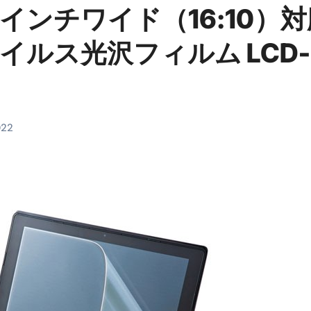
1インチワイド（16:10）
料査定は危険？情報収集との関係と見分け方を解説
係｜最新観測データと前兆現象を徹底解説【2026】
ルス光沢フィルム LCD-
地震の関連性は？
RIGHT」取り扱い開始＆リリース記念キャンペーン【ムームード
コイン」がもらえる超お得アプリ
022
かかるのか？勘定科目・仕訳・申告書記載方法
これが日本が残念な国になった理由です。国民は●●をしないとこ
00円を妄想シナリオ検証してみた！ズボラ株投資
】一覧※YouTubeブログSNS共通
実に取り組むべき！ #shorts
っかからないための方法 #投資詐欺 #詐欺 #弁護士 #法律