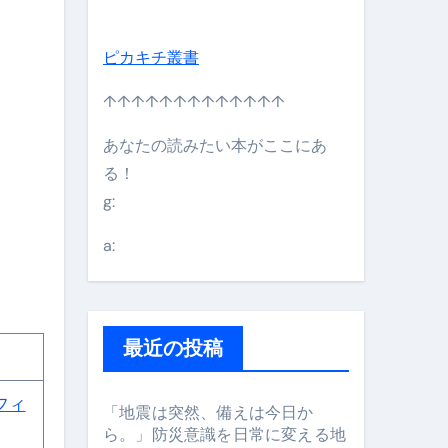
ピカキチ叢書
↑↑↑↑↑↑↑↑↑↑↑↑↑
あなたの読みたい本がここにあ
る！
g:
日】 #bitcoin #全財産 #暗号資産
a:
最近の投稿
フィ
「地震は突然、備えは今日か
ら。」防災意識を日常に変える地