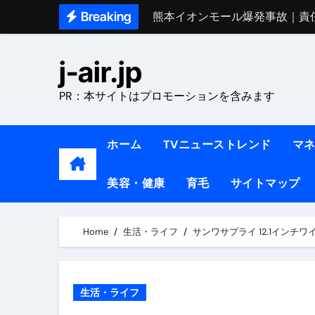
Skip
Breaking
熊本イオンモール爆発事故｜責
to
1ヶ月で7kg痩せる方法#ダイエッ
content
j-air.jp
1万回再生!!【更年期ダイエ
PR：本サイトはプロモーションを含みます
【医者が教える】本当に痩せる
中町綾が2週間で3.5kg痩せた方法 
ホーム
TVニューストレンド
マ
【医者が解説】食べたら痩せる食
美容・健康
育毛
サイトマップ
【医者が解説】このふくらはぎ
【ダイエット迷子必見】38歳
Home
生活・ライフ
サンワサプライ 12.1インチワ
【美容】ダイエットに対する私
【1日ダイエットルーティン】運動
生活・ライフ
『葬送のフリーレン』の学び｜