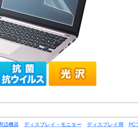
金前の売上をすぐに現金で受け取る方法
可能な資金調達法3選！#shorts
リスクが高い #shorts
量の「33000円」になる！
セルフバックの全貌！危険回避と安全な稼ぎ方を徹底解説
に695万円も投資してる営業39歳サラリーマン【2025年10月3
合ってありますか？#Shorts
い！初心者でも成果を出す電話の仕方はコレ！
すすめの資金調達4選
なこと7選
周辺機器
ディスプレイ・モニター
ディスプレイ用
PC
4選#Shorts
エット