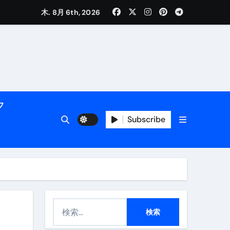
く解説
木. 8月 6th, 2026
フ
Subscribe
活用術】
付き | ダイエット中の食事
検
索