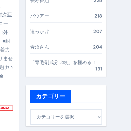
長寿番組
225
過
最安値で実現する究極の旅術
耐次亜
バウアー
218
コー
再定義する新しいサプリ体験
追っかけ
207
:外
 ■耐
完全ガイドブック
青沼さん
204
粘着力
りませ
「育毛剤成分比較」を極める！
まで目的別に失敗しない
受けい
191
原
ックリスト（高齢者にも）
カテゴリー
飛び散り対策の選び方
に“満足度MAX”で食べるコツ
カ
テ
ゴ