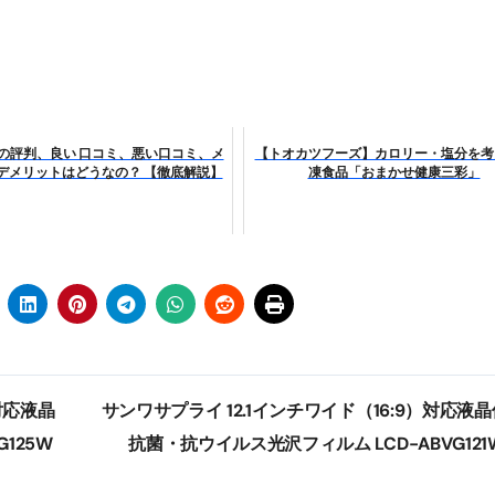
少しだけ甘くする、現代スイーツ文化のすべて ―
。」防災意識を日常に変える地震対策ステッカー
 の評判、良い 口コミ、悪い口コミ、メ
【トオカツフーズ】カロリー・塩分を考
デメリットはどうなの？ 【徹底解説】
凍食品「おまかせ健康三彩」
対応液晶
サンワサプライ 12.1インチワイド（16:9）対応液
125W
抗菌・抗ウイルス光沢フィルム LCD-ABVG121