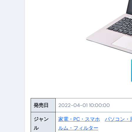
【PR】フリーランス必見！入
【2023年最新】金融ブラックでも
個人事業主は銀行から融資を受けると
【誰でも出来る】3万円が10％増
【即金】3時間で5万円稼ぐ
【超高騰】爆上がりしたビットコイン
Q：借りた借金を返さなくていい場
【必見】もう営業電話は怖くな
フリーランス・個人事業主にお
発売日
2022-04-01 10:00:00
自己破産中に絶対にしてはダメ
ジャン
家電・PC・スマホ
パソコン・
自己破産にまつわるよくある勘違い
ル
ルム・フィルター
体脂肪が落ちる朝食3選 #ダイ