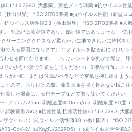
値6.1 *JIS Z2801 大腸菌、黄色ブドウ球菌 ■抗ウイルス性
最安1万円台＆ハワイ朝食付き割引まで網羅 ― “失敗せずに選
検出限界） *ISO 21702準拠 ■抗ウイルス性能（新型コ
：国内航空券＋ホテルが“セット割”で最安級！ スカイマーク／
5））:抗ウイルス活性値2.3（検出限界） *ISO 21702準拠 ■入数
す。 ※上記は測定値であり、保証値ではありません。 使
e】今注目のドメインをご紹介
何をするサイトか”が一目で伝わ
面をクリーニングクロスなど柔らかい生地できれいに乾拭をし
①【30秒でわかる効果まとめ】#梅干し #ダイエット #筋トレ
泡の入る原因になります） 2.フィルムを貼る前にりけいシ
なるの？②【30秒でわかる効果まとめ】#ダイエット #筋トレ 
合わせる面になります。 （りけいシートを剥がす際は、静
リの少ない所で作業をしてください） 3.液晶画面にフィ
①【30秒でわかる効果まとめ】#バナナ #ダイエット #筋トレ
柔らかい布、または付属のヘラなどで空気を押し出すよう
けたらどうなるのか？ #ダイエット #プロテイン #痩せる
りますので、貼り付けの際、液晶画面を強く押さない様ご注
完成まで。ムームードメインなら“全部まとめて”安心スタート
が付着した場合は、セロテープなどで取り除いてください。 
被着体PETフィルム25μm 剥離速度300mm/min 剥離角度180度
ド｜“着る布団”で肩・首・足元の冷えを根こそぎ防ぐ！素材別
0 試験荷重750g ■抗菌性能:抗菌活性値6.1 *JIS Z2801 大
完全攻略”｜シンサレート・羽毛・人工羽毛・調温・吸湿発熱…
イルス）:抗ウイルス活性値3.8（検出限界） *ISO 217
ル付き・筋力アシスト・ツイスト・天然木まで徹底分類！室内で
CoV-2/Hu/KngFJ/232RD5））:抗ウイルス活性値2.