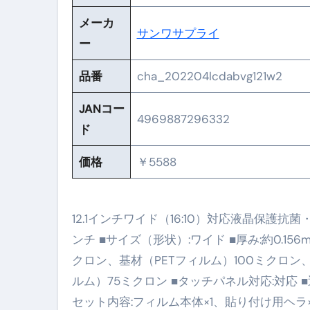
メーカ
No.102 9割が勘違い 自己破産
サンワサプライ
ー
アーモンドを毎日食べたらどうなる
品番
cha_202204lcdabvg121w2
【ひろゆき】借金1億円あります 
JANコー
セラピストのための！美容、健
4969887296332
ド
弁護士解説【詐欺被害】警察に
価格
￥5588
5キロ痩せる簡単な方法
ムームードメイン 2月のおすす
12.1インチワイド（16:10）対応液晶保護抗
FRONTIER スーパーセール
ンチ ■サイズ（形状）:ワイド ■厚み:約0.
なくす不安と消える恐怖をゼロにする
クロン、基材（PETフィルム）100ミクロン
使った分だけ支払う、いちばん賢いス
ルム）75ミクロン ■タッチパネル対応:対応 ■透
セット内容:フィルム本体×1、貼り付け用ヘラ×1、
英語が「聞こえる・分かる・話せ