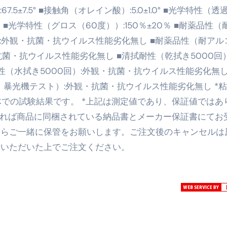
67.5±7.5° ■接触角（オレイン酸）:5.0±1.0° ■光学特性（透
トリ超新春セール＆セット割完全攻略ガイド｜海外・国内旅行を
％ ■光学特性（グロス（60度））:150％±20％ ■耐薬品性（
― 正しく知ることが、最大の感染対策になる ―
）:外観・抗菌・抗ウイルス性能劣化無し ■耐薬品性（耐アル
 飲むミスト（IN MIST）とは何か──「飲む」という行為を
抗菌・抗ウイルス性能劣化無し ■清拭耐性（乾拭き5000回）
（水拭き5000回）:外観・抗菌・抗ウイルス性能劣化無し
来を彩る方法――「ただのイベント」を一生の思い出に変える
暴光機テスト）:外観・抗菌・抗ウイルス性能劣化無し *
だけ」じゃない。日常の“重だるさ”を軽くする選択肢
体での試験結果です。 *上記は測定値であり、保証値ではあ
イド｜スマホ対応・防寒・撥水・作業用（ニトリル/ビニール）
であれば商品に同梱されている納品書とメーカー保証書にてお
たらご一緒に保管をお願いします。ご注文後のキャンセルは
り・肌へのやさしさ・防水・充電方式まで失敗しない選び方
討いただいた上でご注文ください。
集音器との違い・タイプ別比較・価格の考え方・失敗しないチェ
ド：高級クリッパー・ニッパー・電動まで、硬い爪／巻き爪／
：ズワイ・タラバ・ポーション・カット済みの選び方と、年末年始
暮らしが生んだ“完成された保存食文化”