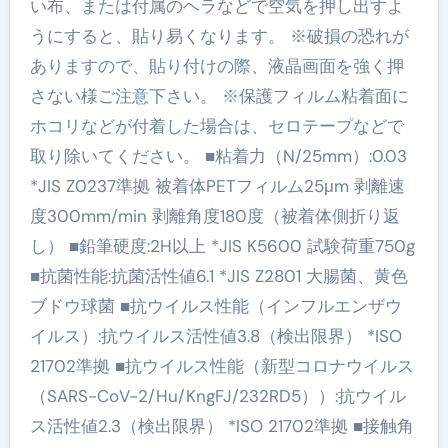
い布、または付属のヘラなどで空気を押し出すよ
うにすると、貼り易くなります。 ※破損の恐れが
ありますので、貼り付けの際、液晶画面を強く押
さない様ご注意下さい。 ※保護フィルム粘着面に
ホコリなどが付着した場合は、セロテープなどで
取り除いてください。 ■粘着力（N/25mm）:0.03
*JIS Z0237準拠 被着体PETフィルム25μm 剥離速
度300mm/min 剥離角度180度（被着体側折り返
し） ■鉛筆硬度:2H以上 *JIS K5600 試験荷重750g
■抗菌性能:抗菌活性値6.1 *JIS Z2801 大腸菌、黄色
ブドウ球菌 ■抗ウイルス性能（インフルエンザウ
イルス）:抗ウイルス活性値3.8（検出限界） *ISO
21702準拠 ■抗ウイルス性能（新型コロナウイルス
（SARS-CoV-2/Hu/KngFJ/232RD5））:抗ウイル
ス活性値2.3（検出限界） *ISO 21702準拠 ■接触角