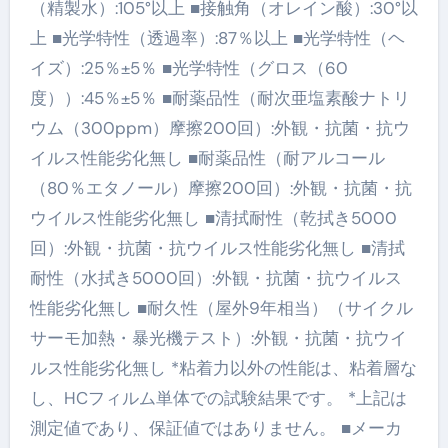
（精製水）:105°以上 ■接触角（オレイン酸）:30°以
上 ■光学特性（透過率）:87％以上 ■光学特性（ヘ
イズ）:25％±5％ ■光学特性（グロス（60
度））:45％±5％ ■耐薬品性（耐次亜塩素酸ナトリ
ウム（300ppm）摩擦200回）:外観・抗菌・抗ウ
イルス性能劣化無し ■耐薬品性（耐アルコール
（80％エタノール）摩擦200回）:外観・抗菌・抗
ウイルス性能劣化無し ■清拭耐性（乾拭き5000
回）:外観・抗菌・抗ウイルス性能劣化無し ■清拭
耐性（水拭き5000回）:外観・抗菌・抗ウイルス
性能劣化無し ■耐久性（屋外9年相当）（サイクル
サーモ加熱・暴光機テスト）:外観・抗菌・抗ウイ
ルス性能劣化無し *粘着力以外の性能は、粘着層な
し、HCフィルム単体での試験結果です。 *上記は
測定値であり、保証値ではありません。 ■メーカ