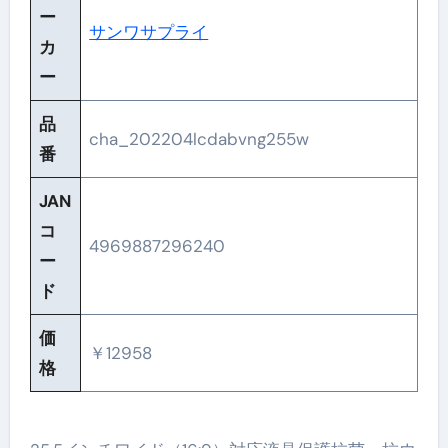
ー
サンワサプライ
カ
ー
品
cha_202204lcdabvng255w
番
JAN
コ
4969887296240
ー
ド
価
￥12958
格