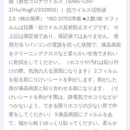
能（新型コロナウイルス（SARS-CoV-
2/Hu/KngFJ/232RD5））:抗ウイルス活性値
2.3（検出限界） *ISO 21702準拠 ■入数:1枚 ※フィ
ルムは抗菌・抗ウイルス反射防止タイプです。 ※
上記は測定値であり、保証値ではありません。 使
用方法 1.パソコンの電源を切った状態で、液晶画面
をクリーニングクロスなど柔らかい生地できれい
に乾拭をしてください。 （ホコリや汚れは貼り付
けの際、気泡の入る原因になります） 2.フィルム
を貼る前にりけいシートを剥がします。剥がした
面が液晶画面と貼り合わせる面になります。 （り
けいシートを剥がす際は、静電気でホコリなどが
つかないよう、できる限りホコリの少ない所で作
業をしてください） 3.液晶画面にフィルムをあ
て、端から軽くゆっくり貼ってください。柔らか