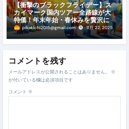
【衝撃のブラックフライデー】ス
カイマーク国内ツアー全路線が大
特価！年末年始・春休みを贅沢に
過ごす賢い予約ガイド
pikakichi2015@gmail.com
11月 22, 2025
コメントを残す
メールアドレスが公開されることはありません。
※
が付いている欄は必須項目です
コメント
※