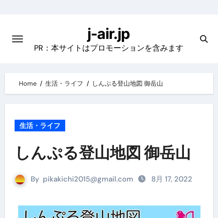
Skip
to
j-air.jp
content
PR：本サイトはプロモーションを含みます
Home
生活・ライフ
しんぷる登山地図 御岳山
生活・ライフ
しんぷる登山地図 御岳山
By
pikakichi2015@gmail.com
8月 17, 2022