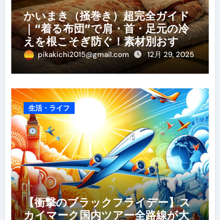
かいまき（掻巻き）超完全ガイド
｜“着る布団”で肩・首・足元の冷
えを根こそぎ防ぐ！素材別おすす
め・選び方・洗い方・Q&Aまで
pikakichi2015@gmail.com
12月 29, 2025
生活・ライフ
【衝撃のブラックフライデー】ス
カイマーク国内ツアー全路線が大