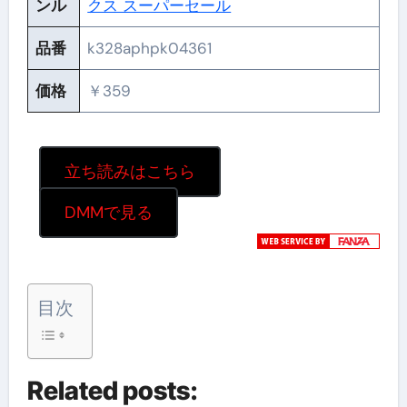
ンル
クス スーパーセール
品番
k328aphpk04361
価格
￥359
立ち読みはこちら
DMMで見る
目次
Related posts: