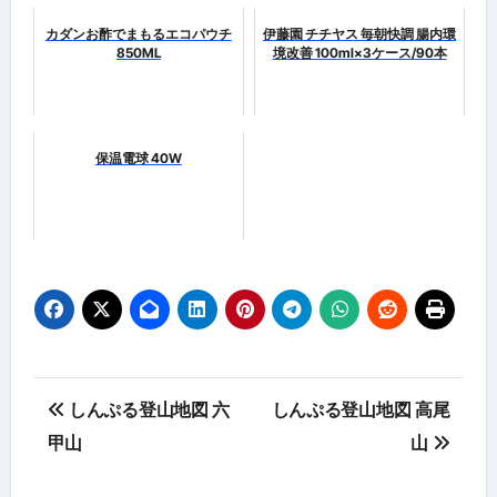
カダンお酢でまもるエコパウチ
伊藤園 チチヤス 毎朝快調 腸内環
850ML
境改善 100ml×3ケース/90本
保温電球 40W
投
しんぷる登山地図 六
しんぷる登山地図 高尾
稿
甲山
山
ナ