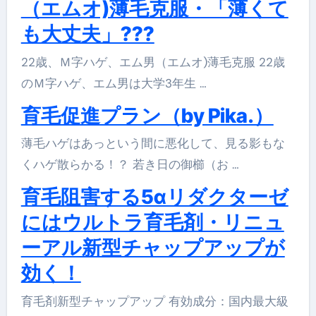
（エムオ)薄毛克服・「薄くて
も大丈夫」???
22歳、Ｍ字ハゲ、エム男（エムオ)薄毛克服 22歳
のＭ字ハゲ、エム男は大学3年生 …
育毛促進プラン（by Pika.）
薄毛ハゲはあっという間に悪化して、見る影もな
くハゲ散らかる！？ 若き日の御櫛（お …
育毛阻害する5αリダクターゼ
にはウルトラ育毛剤・リニュ
ーアル新型チャップアップが
効く！
育毛剤新型チャップアップ 有効成分：国内最大級