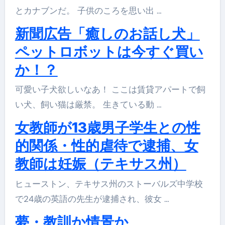
とカナブンだ。 子供のころを思い出 …
新聞広告「癒しのお話し犬」
ペットロボットは今すぐ買い
か！？
可愛い子犬欲しいなあ！ ここは賃貸アパートで飼
い犬、飼い猫は厳禁。 生きている動 …
女教師が13歳男子学生との性
的関係・性的虐待で逮捕、女
教師は妊娠（テキサス州）
ヒューストン、テキサス州のストーバルズ中学校
で24歳の英語の先生が逮捕され、彼女 …
夢・教訓か情景か