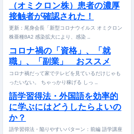
（オミクロン株）患者の濃厚
接触者が確認された！
更新：尾身会長「新型コロナウイルス オミクロン
株亜種BA2 感染拡大により、感染 …
コロナ禍の「資格」、「就
職」、「副業」 おススメ
コロナ禍だって家でテレビを見ているだけじゃも
ったいない。 ちゃっかり稼げる しっ …
語学習得法・外国語を効率的
に学ぶにはどうしたらよいの
か？
語学習得法・陥りやすいパターン：前編 語学講座