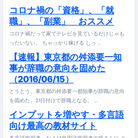
コロナ禍の「資格」、「就
職」、「副業」 おススメ
コロナ禍だって家でテレビを見ているだけじゃも
ったいない。 ちゃっかり稼げる しっ …
【速報】東京都の舛添要一知
事が辞職の意向を固めた
（2016/06/15）
とうとう、東京都の舛添要一都知事が辞職の意向
を固めた。21日付けで辞職となる。 …
インプットを増やす・多言語
向け最高の教材サイト
多言語学習者、および外国語学習者の皆さんに と