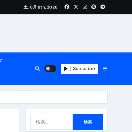
土. 8月 8th, 2026
く解説
フ
Subscribe
活用術】
付き | ダイエット中の食事
検
索