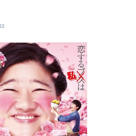
料査定は危険？情報収集との関係と見分け方を解説
係｜最新観測データと前兆現象を徹底解説【2026】
22
地震の関連性は？
RIGHT」取り扱い開始＆リリース記念キャンペーン【ムームード
コイン」がもらえる超お得アプリ
かかるのか？勘定科目・仕訳・申告書記載方法
これが日本が残念な国になった理由です。国民は●●をしないとこ
00円を妄想シナリオ検証してみた！ズボラ株投資
】一覧※YouTubeブログSNS共通
実に取り組むべき！ #shorts
っかからないための方法 #投資詐欺 #詐欺 #弁護士 #法律