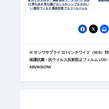
け 持ち歩き 持ち運び おしゃれ シンプル かわい
【2026年最新保存版】エア
い 便利 ウィルス 感染対策 アルコールジェル
ハ...
コロナウイルス完全解説ガイド 
「3秒で整う、新しい栄養補給」
クリスマスの魔法で、心と未
磁気ネックレスは「首に着ける
投
サンワサプライ 12.1インチワイド（16:9）
【最新】手袋の選び方 完全ガ
稿
保護抗菌・抗ウイルス反射防止フィルム LCD-
電気カミソリ完全ガイド｜深剃
ナ
ABVNG121W
補聴器の選び方 完全ガイド｜
ビ
失敗しない「爪切り」完全ガイ
ゲ
失敗しない「カニ」完全ガイド
ー
松前漬とは何か──北海道の海と