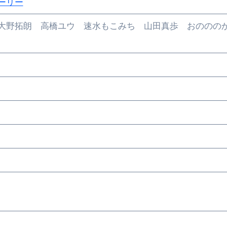
エット
ーリー
の真実
 大野拓朗 高橋ユウ 速水もこみち 山田真歩 おのの
の？①【30秒でわかる効果まとめ】#アーモンド #ダイエット 
返済か、自己破産かひろゆきさんならどちらを選びますか？ #sh
康、ダイエットにとても重要な女性ホルモンと男性ホルモン
行っても返金されません
めドメイン特集- ビジネスの信用を築く――そのすべての起点
2026 完全攻略ガイド 今こそ買い時！ゲーミングPC・高性能BT
時代へ Pebblebee × iMazing で完成する「究極のス
マホ代。 BB.exciteモバイル「Fitプラン」完全ガイド
る」に変わる30日間 ― 科学的メソッドで英語脳を作る完全