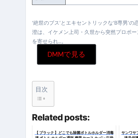
【海外ツアー完全ガイド】アジア
‘絶世のブス’とエキセントリックな‘B専男
新春スペシャルセール完全ガイド
澄は、イケメン上司・久世から突然プロポー
【ムームードメイン】 【.sit
を寄せられ…。
梅干しを毎日食べたらどうなるの？
DMMで見る
ブルーベリーを毎日食べたらどう
バナナを毎日食べたらどうなるの？
筋トレせずにプロテインを飲み続
目次
ドメイン取得からホームページ
かいまき（掻巻き）超完全ガイ
Related posts:
【最新版】掛け布団の選び方“
【 ブラック 】どこでも除菌ボトルホルダー消毒
サンワサプ
【アシストステッパー】ハンド
液 ボトル ホルダー 通販 携帯 ケース カバン 引掛
液晶保