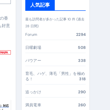
人気記事
ぶ”実践大全
ーの香
Peach／FDA／ソラシドエアを目的別に選ぶコツと、失敗し
最も訪問者が多かった記事 10 件 (過去
も好意
28 日間)
る。いま選ばれている新定番ドメイン
Forum
2294
 #美容 #健康 #雑学 #ナレーター #小林将大
日曜劇場
508
#美容 #健康 #雑学 #ナレーター #小林将大
 #美容 #健康 #雑学 #ナレーター #小林将大
バウアー
338
育毛、ハゲ、薄毛「男性」を極め
る！
318
おすすめ・選び方・洗い方・Q&Aまで
追っかけ
290
あなたの寝室に最適解を出す快眠ガイド
満員電車
260
9）対応
“足腰と体幹”を育てる選び方＆続け方ガイド
ルム