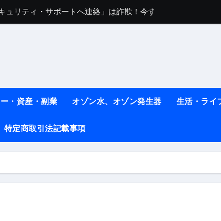
任は地震か施設側か？被害者への補償や損害賠償をわかりやす
ト #料理 #レシピ
ット】朝に食べるだけで痩せ体質になるタンパク質3選！
薬はコレ！ #医療ダイエット
#shots
ネー・資産・副業
オゾン水、オゾン発生器
生活・ライ
べ物7選 #ダイエット
特定商取引法記載事項
痩せ本当に効果ある？ #エクササイズ
人生最後のダイエット、食事はこれからやりました！【あすけん
の考え方と実践方法を解説します【健康】
なしで2ヶ月で10kg減量した、私の痩せる9つの習慣 | レシピ
時間・記憶・名言・人生哲学から読み解く生き方