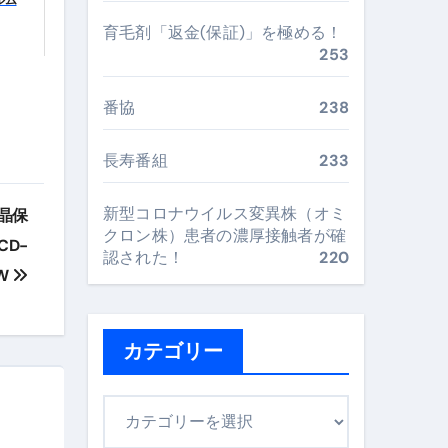
最安値で実現する究極の旅術
育毛剤「返金(保証)」を極める！
253
再定義する新しいサプリ体験
番協
238
完全ガイドブック
長寿番組
233
新型コロナウイルス変異株（オミ
液晶保
まで目的別に失敗しない
クロン株）患者の濃厚接触者が確
D-
認された！
220
6W
ックリスト（高齢者にも）
飛び散り対策の選び方
カテゴリー
に“満足度MAX”で食べるコツ
カ
テ