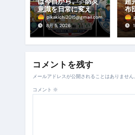
は今日から。」防災
超
意識を日常に変える
布
地震対策ステッカー
の
pikakichi2015@gmail.com
ぐ
8月 5, 2026
め
方
コメントを残す
メールアドレスが公開されることはありません
コメント
※