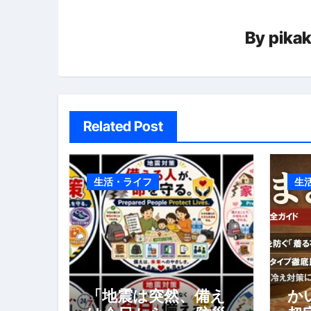
シ
スイーツ完全ガイド ― 人生を
ョ
By
pika
「地震は突然、備えは今日から
ン
Related Post
生活・ライフ
生
「地震は突然、備え
か