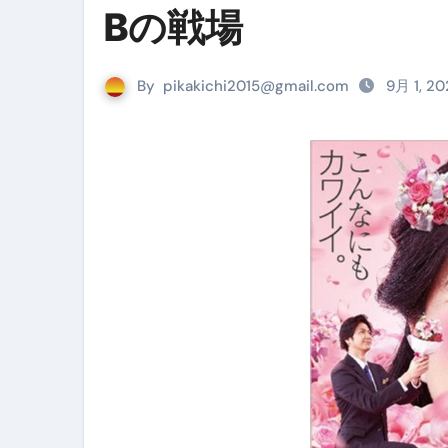
Bの戦場
リサイクル業者の無料回収・無
山梨県震度6弱と富士山噴火の関
By
pikakichi2015@gmail.com
9月 1, 20
青森県震度6とベネゼエラM7級
Cookie同意管理ツール「ST
金融ブラックでも毎日「ビット
【輸入消費税】輸入に消費税は
この動画は国にすぐ消されます。
意外にありえる？日経平均400
アフィリエイト【稼げるキーワード
【必見】融資受けるなら”コレ”を確
弁護士が教える「投資詐欺」に引