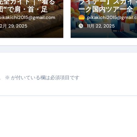
完全ガイド｜“着る
ライデー】スカイ
団”で肩・首・足元
ーク国内ツアー全
冷えを根こそぎ防
線が大特価！年末
pikakichi2015@gmail.com
pikakichi2015@gmail.
！素材別おすす
始・春休みを贅沢
12月 29, 2025
11月 22, 2025
・選び方・洗い
過ごす賢い予約ガ
・Q&Aまで
ド
。
※
が付いている欄は必須項目です