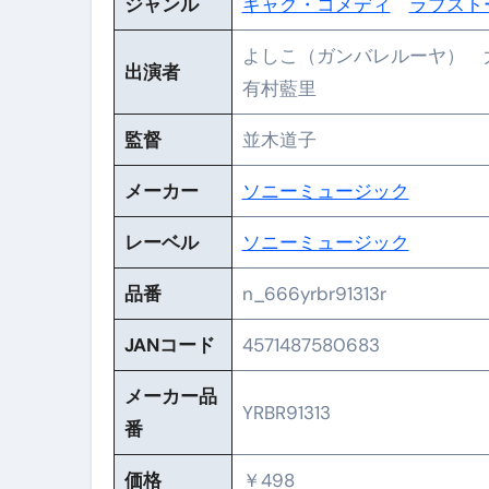
体脂肪が落ちる朝食3選 #ダイ
ジャンル
ギャグ・コメディ
ラブスト
No.102 9割が勘違い 自己破産
よしこ（ガンバレルーヤ）
出演者
有村藍里
アーモンドを毎日食べたらどうなる
【ひろゆき】借金1億円あります 
監督
並木道子
セラピストのための！美容、健
メーカー
ソニーミュージック
弁護士解説【詐欺被害】警察に
レーベル
ソニーミュージック
5キロ痩せる簡単な方法
品番
n_666yrbr91313r
ムームードメイン 2月のおすす
JANコード
4571487580683
FRONTIER スーパーセール
なくす不安と消える恐怖をゼロにする
メーカー品
YRBR91313
番
使った分だけ支払う、いちばん賢いス
価格
￥498
英語が「聞こえる・分かる・話せ