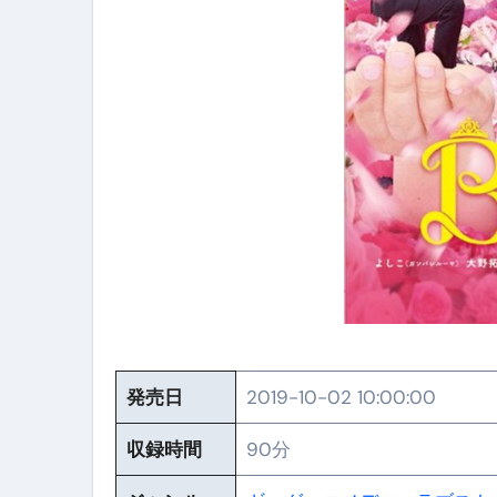
【PR】フリーランス必見！入
【2023年最新】金融ブラックでも
個人事業主は銀行から融資を受けると
【誰でも出来る】3万円が10％増
【即金】3時間で5万円稼ぐ
【超高騰】爆上がりしたビットコイン
Q：借りた借金を返さなくていい場
【必見】もう営業電話は怖くな
フリーランス・個人事業主にお
発売日
2019-10-02 10:00:00
自己破産中に絶対にしてはダメ
収録時間
90分
自己破産にまつわるよくある勘違い