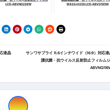
LCD-ABVNG236W
W432×H239 LCD-ABVG195W
トリ超新春セール＆セット割完全攻略ガイド｜海外・国内旅行を
― 正しく知ることが、最大の感染対策になる ―
 飲むミスト（IN MIST）とは何か──「飲む」という行為を
来を彩る方法――「ただのイベント」を一生の思い出に変える
だけ」じゃない。日常の“重だるさ”を軽くする選択肢
対応液晶
サンワサプライ 11.6インチワイド（16:9）対応
イド｜スマホ対応・防寒・撥水・作業用（ニトリル/ビニール）
護抗菌・抗ウイルス反射防止フィルム LC
り・肌へのやさしさ・防水・充電方式まで失敗しない選び方
ABVNG11
集音器との違い・タイプ別比較・価格の考え方・失敗しないチェ
ド：高級クリッパー・ニッパー・電動まで、硬い爪／巻き爪／
：ズワイ・タラバ・ポーション・カット済みの選び方と、年末年始
暮らしが生んだ“完成された保存食文化”