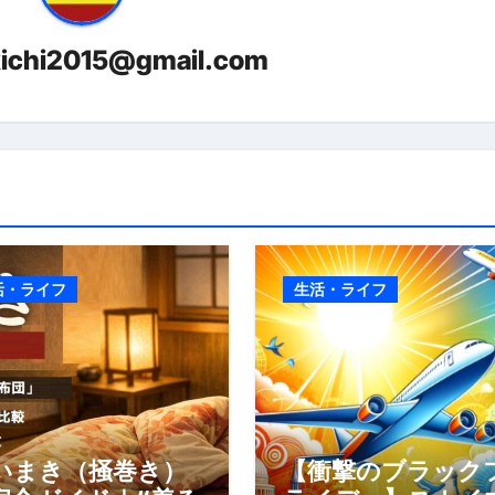
少しだけ甘くする、現代スイーツ文化のすべて ―
kichi2015@gmail.com
。」防災意識を日常に変える地震対策ステッカー
活・ライフ
生活・ライフ
いまき（掻巻き）
【衝撃のブラック