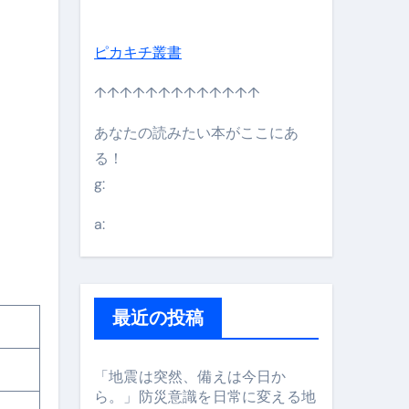
ピカキチ叢書
↑↑↑↑↑↑↑↑↑↑↑↑↑
あなたの読みたい本がここにあ
る！
g:
日】 #bitcoin #全財産 #暗号資産
a:
最近の投稿
「地震は突然、備えは今日か
ら。」防災意識を日常に変える地