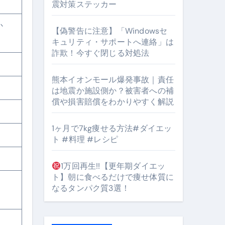
震対策ステッカー
のか
【偽警告に注意】「Windowsセ
#筋トレ #美容 #健康 #雑学 #ナレーター #小林将大
キュリティ・サポートへ連絡」は
詐欺！今すぐ閉じる対処法
orts
熊本イオンモール爆発事故｜責任
は地震か施設側か？被害者への補
償や損害賠償をわかりやすく解説
1ヶ月で7kg痩せる方法#ダイエッ
ト #料理 #レシピ
となるのが独自ドメイン
Oを最安で手に入れる方法
1万回再生!!【更年期ダイエッ
ト】朝に食べるだけで痩せ体質に
マホ防衛システム」完全ガイド
なるタンパク質3選！
ガイド