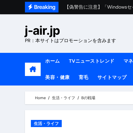
Skip
Breaking
熊本イオンモール爆発事故｜責
to
1ヶ月で7kg痩せる方法#ダイエッ
content
j-air.jp
1万回再生!!【更年期ダイエ
PR：本サイトはプロモーションを含みます
【医者が教える】本当に痩せる
中町綾が2週間で3.5kg痩せた方法 
ホーム
TVニューストレンド
マ
【医者が解説】食べたら痩せる食
美容・健康
育毛
サイトマップ
【医者が解説】このふくらはぎ
【ダイエット迷子必見】38歳
Home
生活・ライフ
Bの戦場
【美容】ダイエットに対する私
【1日ダイエットルーティン】運動
生活・ライフ
『葬送のフリーレン』の学び｜