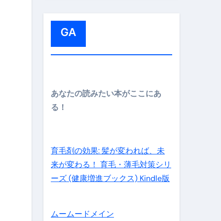
:
GA
メイン】
あなたの読みたい本がここにあ
る！
の先さらに貧しくなります。【 竹花貴騎 切り抜き 会社員 
育毛剤の効果: 髪が変われば、未
来が変わる！ 育毛・薄毛対策シリ
ーズ (健康増進ブックス) Kindle版
ムームードメイン