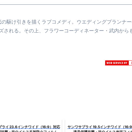
最安1万円台＆ハワイ朝食付き割引まで網羅 ― “失敗せずに選
’の恋の駆け引きを描くラブコメディ。ウエディングプランナ
：国内航空券＋ホテルが“セット割”で最安級！ スカイマーク／
ズされる。その上、フラワーコーディネーター・武内から
e】今注目のドメインをご紹介
何をするサイトか”が一目で伝わ
①【30秒でわかる効果まとめ】#梅干し #ダイエット #筋トレ
なるの？②【30秒でわかる効果まとめ】#ダイエット #筋トレ 
①【30秒でわかる効果まとめ】#バナナ #ダイエット #筋トレ
けたらどうなるのか？ #ダイエット #プロテイン #痩せる
完成まで。ムームードメインなら“全部まとめて”安心スタート
ド｜“着る布団”で肩・首・足元の冷えを根こそぎ防ぐ！素材別
完全攻略”｜シンサレート・羽毛・人工羽毛・調温・吸湿発熱…
ライ 23.6インチワイド（16:9）対応
サンワサプライ 19.5インチワイド（16:
ル付き・筋力アシスト・ツイスト・天然木まで徹底分類！室内で
護抗菌・抗ウイルス反射防止フィルム
液晶保護抗菌・抗ウイルス光沢フィ