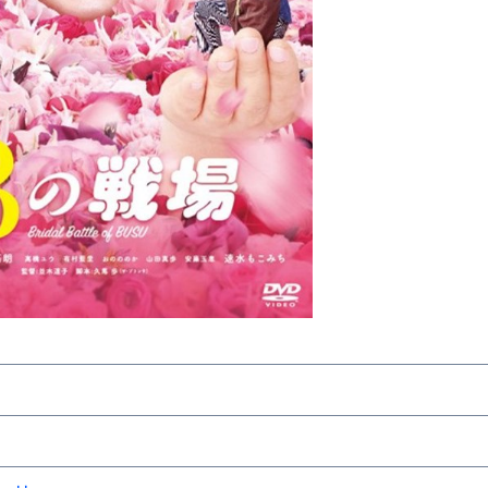
金前の売上をすぐに現金で受け取る方法
可能な資金調達法3選！#shorts
リスクが高い #shorts
量の「33000円」になる！
セルフバックの全貌！危険回避と安全な稼ぎ方を徹底解説
に695万円も投資してる営業39歳サラリーマン【2025年10月3
合ってありますか？#Shorts
い！初心者でも成果を出す電話の仕方はコレ！
すすめの資金調達4選
なこと7選
4選#Shorts