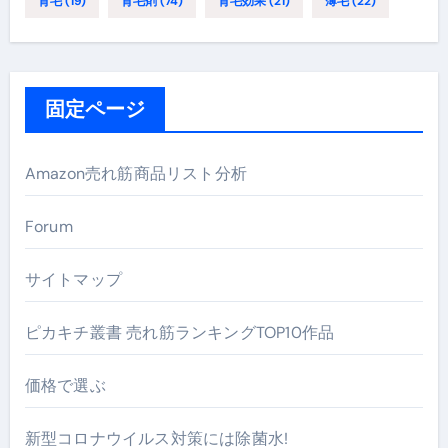
育毛
(19)
育毛剤
(74)
育毛効果
(21)
薄毛
(22)
固定ページ
Amazon売れ筋商品リスト分析
Forum
サイトマップ
ピカキチ叢書 売れ筋ランキングTOP10作品
価格で選ぶ
新型コロナウイルス対策には除菌水!