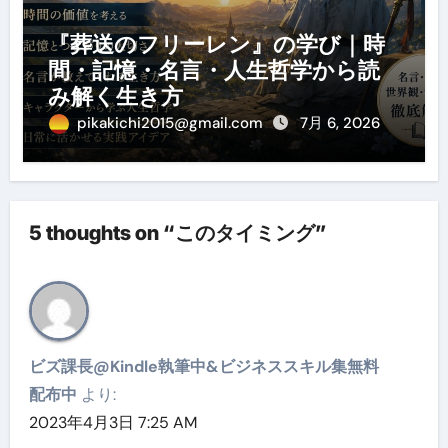
『葬送のフリーレン』の学び｜時
間・記憶・名言・人生哲学から読
み解く生き方
pikakichi2015@gmail.com
7月 6, 2026
5 thoughts on “このタイミング”
ビズ課長@Kindle執筆中&ビジネススキル集無料
配布中
より:
2023年4月3日 7:25 AM