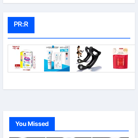
PR:R
You Missed