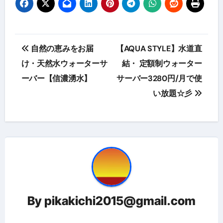
投
自然の恵みをお届
【AQUA STYLE】水道直
稿
け・天然水ウォーターサ
結・ 定額制ウォーター
ーバー【信濃湧水】
サーバー3280円/月で使
ナ
い放題☆彡
ビ
ゲ
ー
シ
ョ
By
pikakichi2015@gmail.com
ン