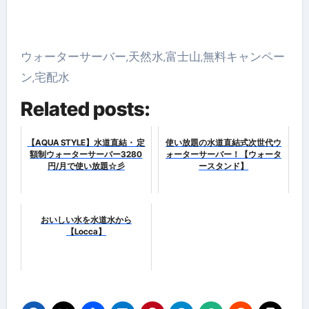
ウォーターサーバー,天然水,富士山,無料キャンペー
ン,宅配水
Related posts:
【AQUA STYLE】水道直結・ 定
使い放題の水道直結式次世代ウ
額制ウォーターサーバー3280
ォーターサーバー！【ウォータ
円/月で使い放題☆彡
ースタンド】
おいしい水を水道水から
【Locca】