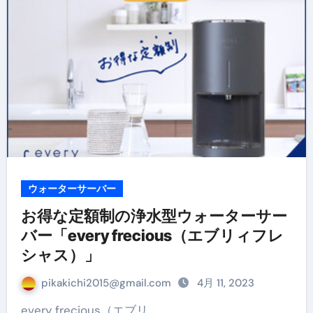
ウォーターサーバー
お得な定額制の浄水型ウォーターサー
バー「every frecious（エブリィフレ
シャス）」
pikakichi2015@gmail.com
4月 11, 2023
every frecious（エブリ…