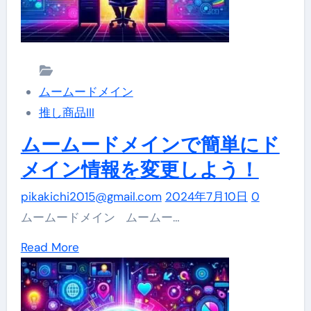
イ
変
ン
更
「ド
を
メ
サ
ムームードメイン
イ
ポ
推し商品III
ン
ー
の
ムームードメインで簡単にド
ト！」
キ
メイン情報を変更しよう！
ャ
pikakichi2015@gmail.com
2024年7月10日
0
ン
ムームードメイン ムームー…
セ
ル・
Read
Read More
返
more
金
about
に
ム