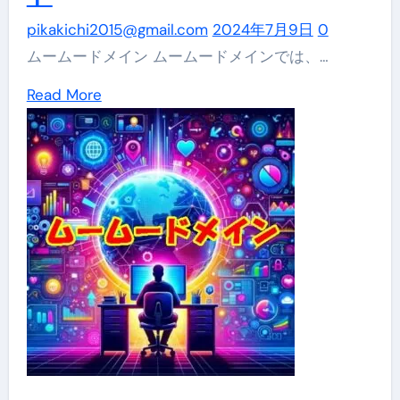
情
pikakichi2015@gmail.com
2024年7月9日
0
報
ムームードメイン ムームードメインでは、…
を
Read
Read More
変
more
更
about
し
簡
よ
単
う！
設
定
で
安
心！
ム
ー