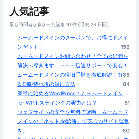
人気記事
最も訪問者が多かった記事 10 件 (過去 28 日間)
ムームードメインのクーポンで、お得にドメイ
ンゲット！
156
ムームードメインお問い合わせ「全ての疑問を
解決へ導きます 」- – – 迅速サポートで安心！
ムームードメインの復旧手順を徹底解説！有
85
効期限切れ後の対応方法
84
簡単に始めるWordPress！ムームードメイン
for WPホスティングの実力とは？
81
ウェブサイトの安全を無料で診断！ムームード
メインの『ネットde診断』で安心のサイト運営
を。
80