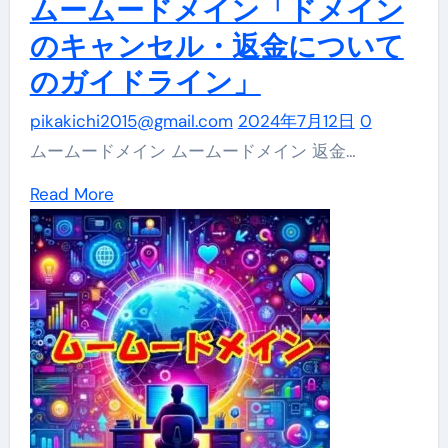
ムームードメイン「ドメイン
単
のキャンセル・返金について
操
のガイドライン」
作
で
pikakichi2015@gmail.com
2024年7月12日
0
ド
ムームードメイン ムームードメイン 返金…
メ
Read
Read More
イ
more
ン
about
名
ム
や
ー
登
ム
録
ー
情
ド
報
メ
の