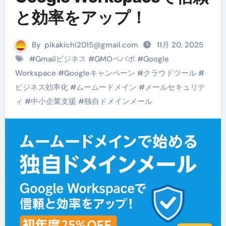
と効率をアップ！
By
pikakichi2015@gmail.com
11月 20, 2025
#
Gmailビジネス
#
GMOペパボ
#
Google
Workspace
#
Googleキャンペーン
#
クラウドツール
#
ビジネス効率化
#
ムームードメイン
#
メールセキュリテ
ィ
#
中小企業支援
#
独自ドメインメール