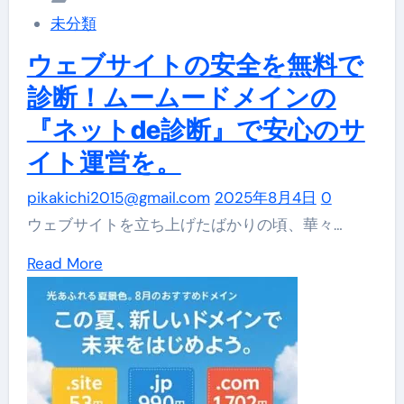
イ
独
妹
未分類
ン
自
サ
ウェブサイトの安全を無料で
×GMO
ド
ー
コ
診断！ムームードメインの
メ
ビ
マ
イ
ス
『ネットde診断』で安心のサ
ー
ン
イト運営を。
ス】
メ
pikakichi2015@gmail.com
SNS
2025年8月4日
0
ー
ウェブサイトを立ち上げたばかりの頃、華々…
販
ル
促
で
Read
Read More
で
業
more
売
務
about
上
効
ウ
UP！
率
ェ
IT
化
ブ