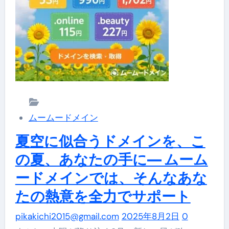
導
サ
入
イ
補
ト
助
の
金
安
活
全
用
を
無
ムームードメイン
無
料
料
夏空に似合うドメインを、こ
個
で
の夏、あなたの手に— ムーム
別
診
相
ードメインでは、そんなあな
断！
談
たの熱意を全力でサポート
ム
会
ー
pikakichi2015@gmail.com
2025年8月2日
0
【第
ム