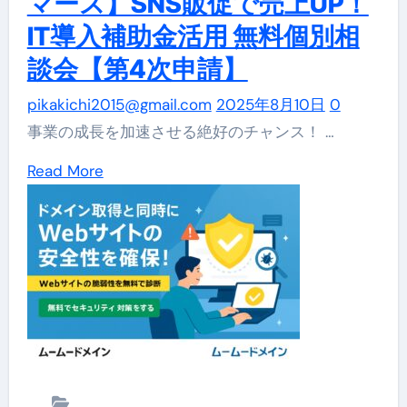
マース】SNS販促で売上UP！
ー
ィ
IT導入補助金活用 無料個別相
ム
ス
談会【第4次申請】
ー
を
ド
≪
pikakichi2015@gmail.com
2025年8月10日
0
メ
——
事業の成長を加速させる絶好のチャンス！ …
イ
ム
Read
Read More
ン
ー
more
か
ム
about
ら
ー
【ム
始
ド
ー
め
メ
ム
る
イ
ー
Google
ン
ド
Workspace
の
メ
｜
姉