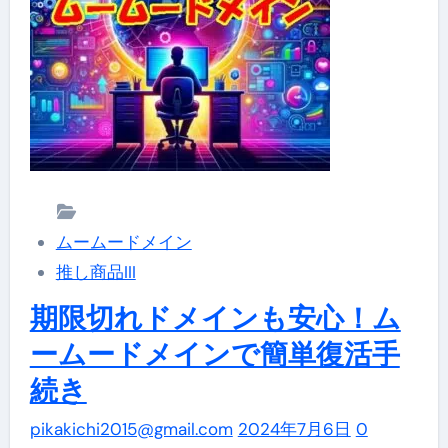
で
イ
簡
ド
単！
ム
ー
ム
ー
ド
ムームードメイン
メ
推し商品III
イ
ン
期限切れドメインも安心！ム
の
ームードメインで簡単復活手
SFTP
続き
接
続
pikakichi2015@gmail.com
2024年7月6日
0