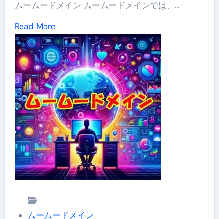
ガ
ムームードメイン ムームードメインでは、…
イ
Read
Read More
ド
more
【Filezilla
about
編】
期
限
切
れ
ド
メ
イ
ン
も
安
ムームードメイン
心！