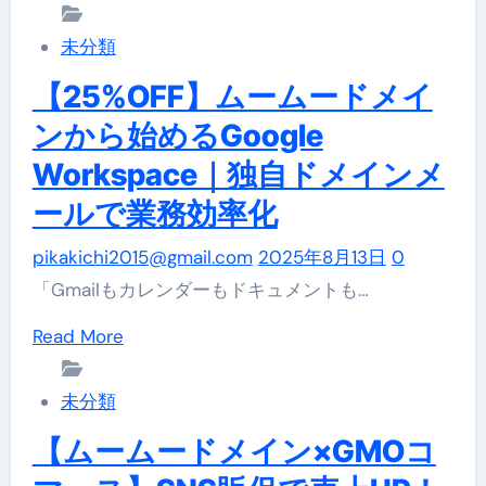
more
about
未分類
固
【25%OFF】ムームードメイ
定
ンから始めるGoogle
IP
Workspace｜独自ドメインメ
で、
ールで業務効率化
ど
こ
pikakichi2015@gmail.com
2025年8月13日
0
で
「Gmailもカレンダーもドキュメントも…
も
Read
Read More
安
more
全
about
未分類
な
【25%OFF】
オ
【ムームードメイン×GMOコ
ム
フ