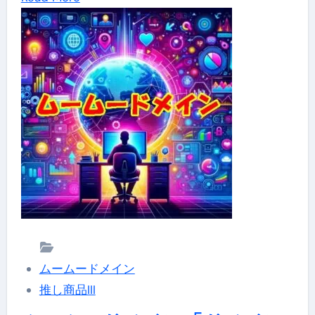
ド
全
more
メ
力
about
イ
で
ム
ン
サ
ー
で
ポ
ム
安
ー
ー
心
ト
ド
の
メ
ド
イ
メ
ン
イ
変
ン
更
管
ムームードメイン
方
理
推し商品III
法
「簡