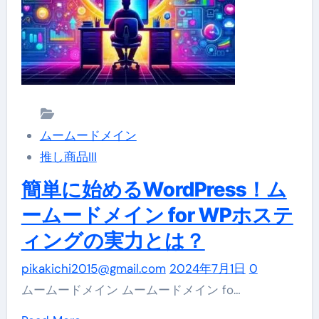
ド
き
メ
イ
ン
で
複
ムームードメイン
数
推し商品III
ア
カ
簡単に始めるWordPress！ム
ウ
ームードメイン for WPホステ
ン
ィングの実力とは？
ト
を
pikakichi2015@gmail.com
2024年7月1日
0
活
ムームードメイン ムームードメイン fo…
用