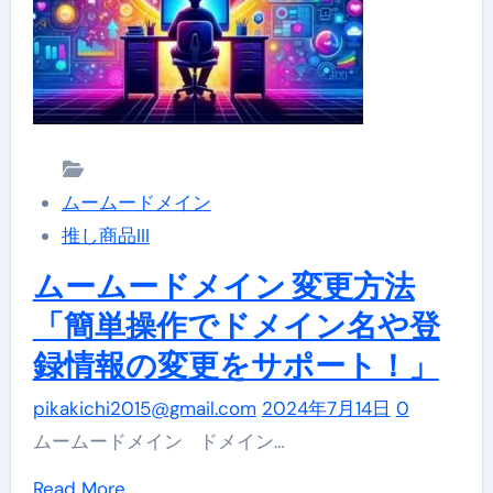
で
メ
ネ
イ
ー
ン
ム
で
サ
は、
ー
そ
ムームードメイン
バ
ん
推し商品III
ー
な
を
ムームードメイン 変更方法
あ
変
「簡単操作でドメイン名や登
な
更！
た
録情報の変更をサポート！」
ム
の
ー
pikakichi2015@gmail.com
2024年7月14日
0
熱
ム
ムームードメイン ドメイン…
意
ー
を
Read
Read More