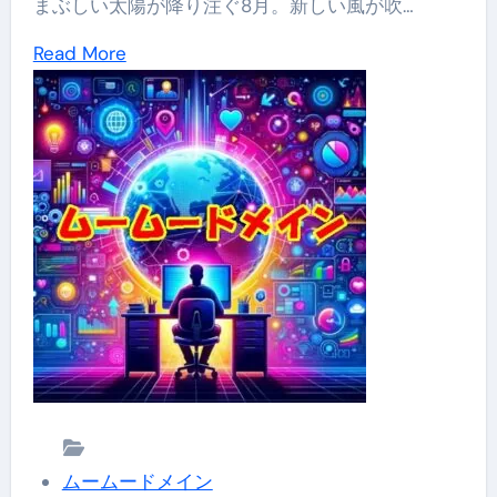
まぶしい太陽が降り注ぐ8月。新しい風が吹…
4
ー
次
Read
Read More
ド
申
more
メ
請】
about
イ
夏
ン
空
の
に
『ネ
似
ッ
合
ト
う
de
ド
診
メ
断』
イ
で
ン
安
ムームードメイン
を、
心