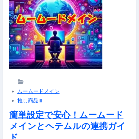
つ
ー
い
ム
て
ー
の
ド
ガ
メ
イ
イ
ド
ン
ラ
で
イ
簡
ン」
ムームードメイン
単
推し商品III
に
ド
簡単設定で安心！ムームード
メ
メインとヘテムルの連携ガイ
イ
ド
ン