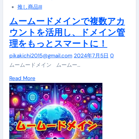
推し商品III
ム
ー
ムームードメインで複数アカ
ム
ウントを活用し、ドメイン管
ー
理をもっとスマートに！
ド
メ
pikakichi2015@gmail.com
2024年7月5日
0
イ
ムームードメイン ムームー…
ン
Read
Read More
で
more
簡
about
単
ム
復
ー
活
ム
手
ー
続