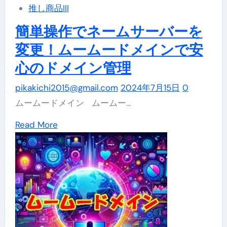
推し商品III
こ
の
の
簡単操作でネームサーバーを
サ
夏、
イ
変更！ムームードメインで安
あ
ト
心のドメイン管理
な
運
た
pikakichi2015@gmail.com
2024年7月15日
0
営
の
ムームードメイン ムームー…
を。
手
Read
Read More
に
more
—
about
ム
簡
ー
単
ム
操
ー
作
ド