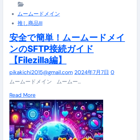
ム
ムームードメイン
ー
推し商品III
ド
メ
安全で簡単！ムームードメイ
イ
ンのSFTP接続ガイド
ン
【Filezilla編】
と
ヘ
pikakichi2015@gmail.com
2024年7月7日
0
テ
ムームードメイン ムームー…
ム
Read
Read More
ル
more
の
about
連
安
携
全
ガ