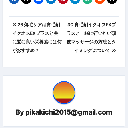
投
26 薄毛ケアは育毛剤
30 育毛剤イクオスEXプ
稿
イクオスEXプラスと共
ラスと一緒に行いたい頭
に髪に良い栄養素には何
皮マッサージの方法とタ
ナ
がおすすめ？
イミングについて
ビ
ゲ
ー
シ
ョ
By
pikakichi2015@gmail.com
ン