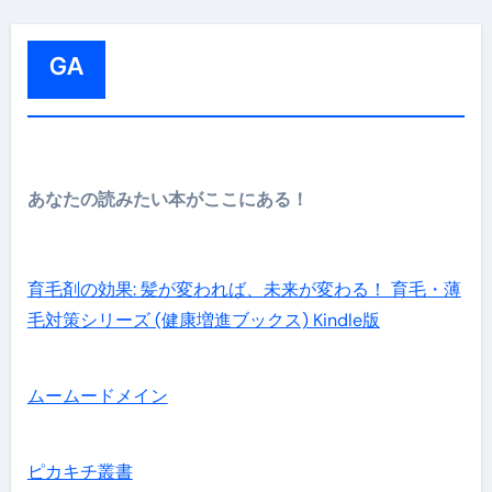
:
GA
あなたの読みたい本がここにある！
育毛剤の効果: 髪が変われば、未来が変わる！ 育毛・薄
毛対策シリーズ (健康増進ブックス) Kindle版
ムームードメイン
ピカキチ叢書