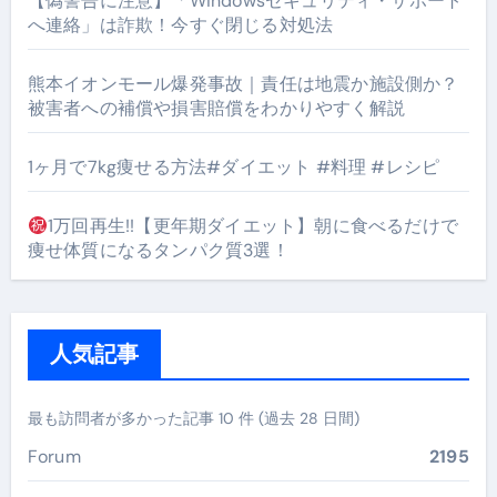
【偽警告に注意】「Windowsセキュリティ・サポート
へ連絡」は詐欺！今すぐ閉じる対処法
熊本イオンモール爆発事故｜責任は地震か施設側か？
被害者への補償や損害賠償をわかりやすく解説
1ヶ月で7kg痩せる方法#ダイエット #料理 #レシピ
1万回再生!!【更年期ダイエット】朝に食べるだけで
痩せ体質になるタンパク質3選！
人気記事
最も訪問者が多かった記事 10 件 (過去 28 日間)
Forum
2195