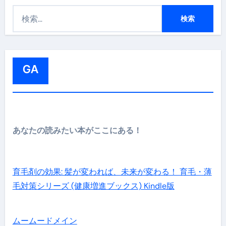
検
索
:
GA
あなたの読みたい本がここにある！
育毛剤の効果: 髪が変われば、未来が変わる！ 育毛・薄
毛対策シリーズ (健康増進ブックス) Kindle版
ムームードメイン