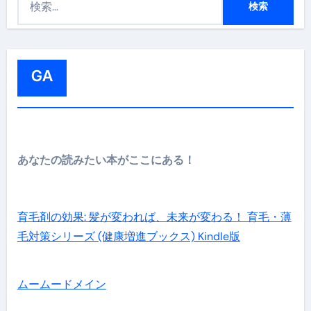
索
:
GA
あなたの読みたい本がここにある！
育毛剤の効果: 髪が変われば、未来が変わる！ 育毛・薄
毛対策シリーズ (健康増進ブックス) Kindle版
ムームードメイン