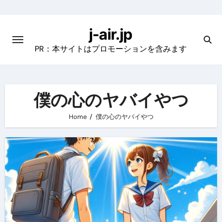
Skip
to
j-air.jp
content
PR：本サイトはプロモーションを含みます
僕の心のヤバイやつ
Home
僕の心のヤバイやつ