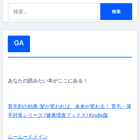
検
索
:
GA
あなたの読みたい本がここにある！
育毛剤の効果: 髪が変われば、未来が変わる！ 育毛・薄
毛対策シリーズ (健康増進ブックス) Kindle版
ムームードメイン