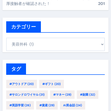
厚接触者が確認された！
201
カテゴリー
カ
テ
ゴ
リ
ー
タグ
#アウトドア
(20)
#ギフト
(20)
#サロンドロワイヤル
(31)
#マネー
(29)
#副業
(32)
#英語学習
(26)
#資産
(29)
AI英会話
(24)