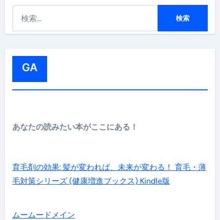
検
索
:
GA
あなたの読みたい本がここにある！
育毛剤の効果: 髪が変われば、未来が変わる！ 育毛・薄
毛対策シリーズ (健康増進ブックス) Kindle版
ムームードメイン