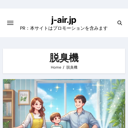
Skip
to
j-air.jp
content
PR：本サイトはプロモーションを含みます
脱臭機
Home
脱臭機