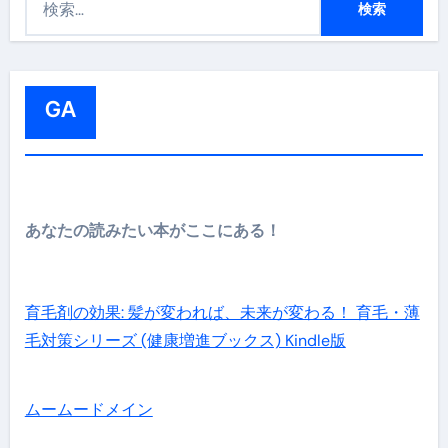
索
:
GA
あなたの読みたい本がここにある！
育毛剤の効果: 髪が変われば、未来が変わる！ 育毛・薄
毛対策シリーズ (健康増進ブックス) Kindle版
ムームードメイン