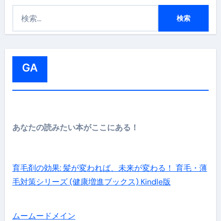
検
索
:
GA
あなたの読みたい本がここにある！
育毛剤の効果: 髪が変われば、未来が変わる！ 育毛・薄
毛対策シリーズ (健康増進ブックス) Kindle版
ムームードメイン