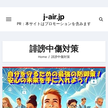
Skip
to
j-air.jp
content
PR：本サイトはプロモーションを含みます
誹謗中傷対策
Home
誹謗中傷対策