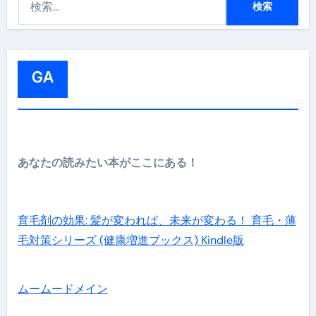
索
:
GA
あなたの読みたい本がここにある！
育毛剤の効果: 髪が変われば、未来が変わる！ 育毛・薄
毛対策シリーズ (健康増進ブックス) Kindle版
ムームードメイン