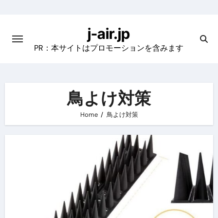
Skip
to
j-air.jp
content
PR：本サイトはプロモーションを含みます
鳥よけ対策
Home
鳥よけ対策