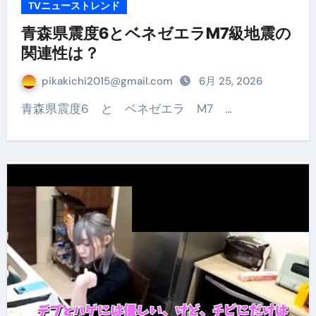
TVニューストレンド
青森県震度6とベネゼエラM7級地震の
関連性は？
pikakichi2015@gmail.com
6月 25, 2026
青森県震度6 と ベネゼエラ M7 …