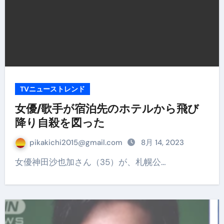
TVニューストレンド
女優/歌手が宿泊先のホテルから飛び
降り自殺を図った
pikakichi2015@gmail.com
8月 14, 2023
女優神田沙也加さん（35）が、札幌公…