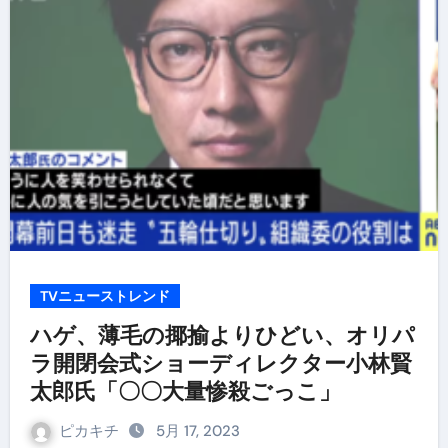
TVニューストレンド
ハゲ、薄毛の揶揄よりひどい、オリパ
ラ開閉会式ショーディレクター小林賢
太郎氏「〇〇大量惨殺ごっこ」
ピカキチ
5月 17, 2023