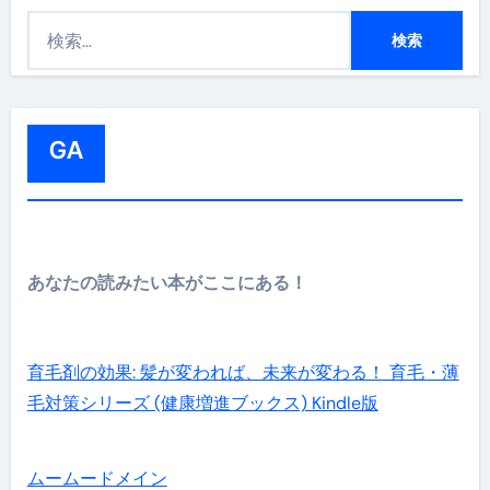
検
索
:
GA
あなたの読みたい本がここにある！
育毛剤の効果: 髪が変われば、未来が変わる！ 育毛・薄
毛対策シリーズ (健康増進ブックス) Kindle版
ムームードメイン